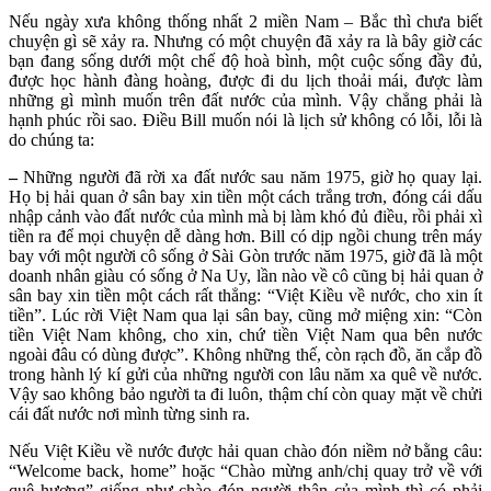
Nếu ngày xưa không thống nhất 2 miền Nam – Bắc thì chưa biết
chuyện gì sẽ xảy ra. Nhưng có một chuyện đã xảy ra là bây giờ các
bạn đang sống dưới một chế độ hoà bình, một cuộc sống đầy đủ,
được học hành đàng hoàng, được đi du lịch thoải mái, được làm
những gì mình muốn trên đất nước của mình. Vậy chẳng phải là
hạnh phúc rồi sao. Điều Bill muốn nói là lịch sử không có lỗi, lỗi là
do chúng ta:
–
Những người đã rời xa đất nước sau năm 1975, giờ họ quay lại.
Họ bị hải quan ở sân bay xin tiền một cách trắng trơn, đóng cái dấu
nhập cảnh vào đất nước của mình mà bị làm khó đủ điều, rồi phải xì
tiền ra để mọi chuyện dễ dàng hơn. Bill có dịp ngồi chung trên máy
bay với một người cô sống ở Sài Gòn trước năm 1975, giờ đã là một
doanh nhân giàu có sống ở Na Uy, lần nào về cô cũng bị hải quan ở
sân bay xin tiền một cách rất thẳng: “Việt Kiều về nước, cho xin ít
tiền”. Lúc rời Việt Nam qua lại sân bay, cũng mở miệng xin: “Còn
tiền Việt Nam không, cho xin, chứ tiền Việt Nam qua bên nước
ngoài đâu có dùng được”. Không những thế, còn rạch đồ, ăn cắp đồ
trong hành lý kí gửi của những người con lâu năm xa quê về nước.
Vậy sao không bảo người ta đi luôn, thậm chí còn quay mặt về chửi
cái đất nước nơi mình từng sinh ra.
Nếu Việt Kiều về nước được hải quan chào đón niềm nở bằng câu:
“Welcome back, home” hoặc “Chào mừng anh/chị quay trở về với
quê hương” giống như chào đón người thân của mình thì có phải