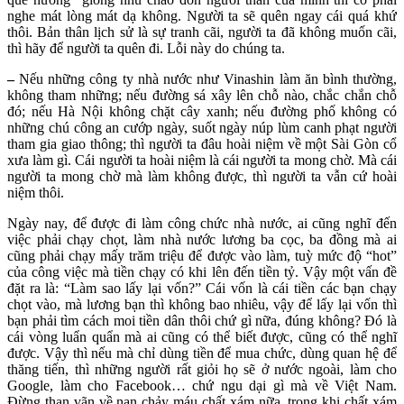
nghe mát lòng mát dạ không. Người ta sẽ quên ngay cái quá khứ
thôi. Bản thân lịch sử là sự tranh cãi, người ta đã không muốn cãi,
thì hãy để người ta quên đi. Lỗi này do chúng ta.
–
Nếu những công ty nhà nước như Vinashin làm ăn bình thường,
không tham những; nếu đường sá xây lên chỗ nào, chắc chắn chỗ
đó; nếu Hà Nội không chặt cây xanh; nếu đường phố không có
những chú công an cướp ngày, suốt ngày núp lùm canh phạt người
tham gia giao thông; thì người ta đâu hoài niệm về một Sài Gòn cổ
xưa làm gì. Cái người ta hoài niệm là cái người ta mong chờ. Mà cái
người ta mong chờ mà làm không được, thì người ta vẫn cứ hoài
niệm thôi.
Ngày nay, để được đi làm công chức nhà nước, ai cũng nghĩ đến
việc phải chạy chọt, làm nhà nước lương ba cọc, ba đồng mà ai
cũng phải chạy mấy trăm triệu để được vào làm, tuỳ mức độ “hot”
của công việc mà tiền chạy có khi lên đến tiền tỷ. Vậy một vấn đề
đặt ra là: “Làm sao lấy lại vốn?” Cái vốn là cái tiền các bạn chạy
chọt vào, mà lương bạn thì không bao nhiêu, vậy để lấy lại vốn thì
bạn phải tìm cách moi tiền dân thôi chứ gì nữa, đúng không? Đó là
cái vòng luẩn quẩn mà ai cũng có thể biết được, cũng có thể nghĩ
được. Vậy thì nếu mà chỉ dùng tiền để mua chức, dùng quan hệ để
thăng tiến, thì những người rất giỏi họ sẽ ở nước ngoài, làm cho
Google, làm cho Facebook… chứ ngu dại gì mà về Việt Nam.
Đừng than vãn về nạn chảy máu chất xám nữa, trong khi chất xám