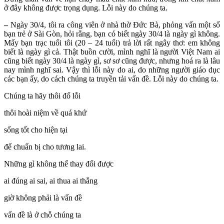
ở đây không được trọng dụng. Lỗi này do chúng ta.
–
Ngày 30/4, tôi ra công viên ở nhà thờ Đức Bà, phỏng vấn một số
bạn trẻ ở Sài Gòn, hỏi rằng, bạn có biết ngày 30/4 là ngày gì không.
Mấy bạn trạc tuổi tôi (20 – 24 tuổi) trả lời rất ngây thơ: em không
biết là ngày gì cả. Thật buồn cười, mình nghĩ là người Việt Nam ai
cũng biết ngày 30/4 là ngày gì, sơ sơ cũng được, nhưng hoá ra là lâu
nay mình nghĩ sai. Vậy thì lỗi này do ai, do những người giáo dục
các bạn ấy, do cách chúng ta truyền tải vấn đề. Lỗi này do chúng ta.
Chúng ta hãy thôi đổ lỗi
thôi hoài niệm về quá khứ
sống tốt cho hiện tại
để chuẩn bị cho tương lai.
Những gì không thể thay đổi được
ai đúng ai sai, ai thua ai thắng
giờ không phải là vấn đề
vấn đề là ở chỗ chúng ta