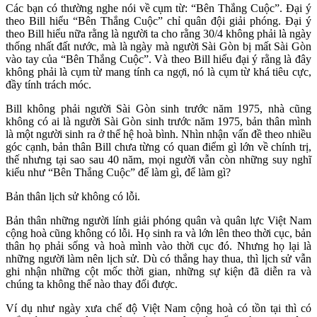
Các bạn có thường nghe nói về cụm từ: “Bên Thắng Cuộc”. Đại ý
theo Bill hiểu “Bên Thắng Cuộc” chỉ quân đội giải phóng. Đại ý
theo Bill hiểu nữa rằng là người ta cho rằng 30/4 không phải là ngày
thống nhất đất nước, mà là ngày mà người Sài Gòn bị mất Sài Gòn
vào tay của “Bên Thắng Cuộc”. Và theo Bill hiểu đại ý rằng là đây
không phải là cụm từ mang tính ca ngợi, nó là cụm từ khá tiêu cực,
đầy tính trách móc.
Bill không phải người Sài Gòn sinh trước năm 1975, nhà cũng
không có ai là người Sài Gòn sinh trước năm 1975, bản thân mình
là một người sinh ra ở thế hệ hoà bình. Nhìn nhận vấn đề theo nhiều
góc cạnh, bản thân Bill chưa từng có quan điểm gì lớn về chính trị,
thế nhưng tại sao sau 40 năm, mọi người vẫn còn những suy nghĩ
kiểu như “Bên Thắng Cuộc” để làm gì, để làm gì?
Bản thân lịch sử không có lỗi.
Bản thân những người lính giải phóng quân và quân lực Việt Nam
cộng hoà cũng không có lỗi. Họ sinh ra và lớn lên theo thời cục, bản
thân họ phải sống và hoà mình vào thời cục đó. Nhưng họ lại là
những người làm nên lịch sử. Dù có thắng hay thua, thì lịch sử vẫn
ghi nhận những cột mốc thời gian, những sự kiện đã diễn ra và
chúng ta không thể nào thay đổi được.
Ví dụ như ngày xưa chế độ Việt Nam cộng hoà có tồn tại thì có