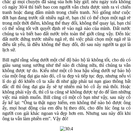
chắc gì mọi chuyện đã sáng sủa hơn bây giờ, nếu ngày xưa không
có ngày 30/4 thì biết bao con người vẫn chưa được sinh ra vì chiến
tranh hoặc đang đắm mình trong chiến tranh. Nó giống như cuộc
đời bạn đang trước rất nhiều ngã rẽ, bạn chỉ có thể chọn một ngã rẽ
trong một thời điểm, không thể thay đổi, không thể quay lại, bạn chỉ
có thể sống tốt với quyết định rẽ vào ngã nào của mình. Đất nước
chúng ta và biết bao đất nước trên toàn thế giới cũng vậy. Đến lúc
đất nước đứng trước nhiều ngã rẽ, thì việc phải chọn một ngã rẽ là
điều tất yếu, là điều không thể thay đổi, đó sau này người ta gọi là
lịch sử.
Bill nghĩ rằng sống dưới một chế độ bảo hộ là không tốt, cho dù có
giàu sang sung sướng như thế nào đi chăng nữa, thì chúng ta vẫn
không được tự do. Kiểu như một cô hoa hậu sống dưới sự bảo hộ
của một ông đại gia nào đó, cô ta đẹp và tiếp tục đẹp, nhưng nếu vì
lí do gì đó khiến cô ta xấu đi như gặp phải tai nạn giao thông bất
đắc dĩ thì ông đại gia ấy sẽ tự nhiên mà bỏ cô ấy mà thôi. Hoặc
không phải vậy đi, thì cô ta cũng sẽ không được tự do để làm những
việc mà mình muốn. Bill cũng có một cô bạn như vậy, sau này cô
ấy kể lại: “Ông ta thật nguy hiểm, em không thể nào bỏ được ông
ấy, mọi hoạt động của em đều bị theo dõi, cho đến lúc ông ta có
người con gái khác ngoan và đẹp hơn em. Nhưng sau này đôi khi
ông ta vẫn làm phiền em”. Vậy đó!