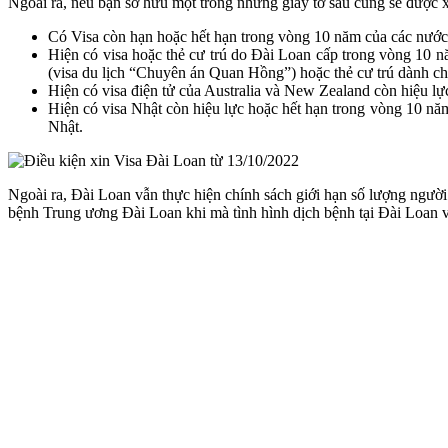
Ngoài ra, nếu bạn sở hữu một trong những giấy tờ sau cũng sẽ được 
Có Visa còn hạn hoặc hết hạn trong vòng 10 năm của các nước
Hiện có visa hoặc thẻ cư trú do Đài Loan cấp trong vòng 10 n
(visa du lịch “Chuyên án Quan Hồng”) hoặc thẻ cư trú dành c
Hiện có visa điện tử của Australia và New Zealand còn hiệu lự
Hiện có visa Nhật còn hiệu lực hoặc hết hạn trong vòng 10 nă
Nhật.
Ngoài ra, Đài Loan vẫn thực hiện chính sách giới hạn số lượng ngườ
bệnh Trung ương Đài Loan khi mà tình hình dịch bệnh tại Đài Loan v