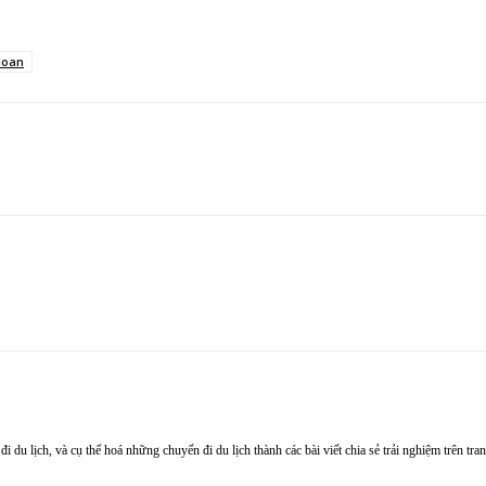
 loan
 đi du lịch, và cụ thể hoá những chuyến đi du lịch thành các bài viết chia sẻ trải nghiệm trên t