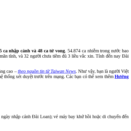
5 ca nhập cảnh và 48 ca tử vong
. 54.874 ca nhiễm trong nước bao
mãn tính, và 32 người chưa tiêm đủ 3 liều vắc xin. Tính đến nay Đài
tăng cao –
theo nguồn tin từ Taiwan News
. Như vậy, bạn là người Việt
n hệ thống xét duyệt trước trên mạng. Các bạn có thể xem thêm
Hướng
từ ngày nhập cảnh Đài Loan); vé máy bay khứ hồi hoặc di chuyển đến