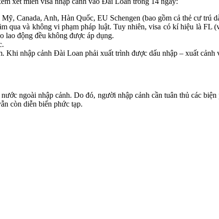
xem xét miễn visa nhập cảnh vào Đài Loan trong 14 ngày:
 Mỹ, Canada, Anh, Hàn Quốc, EU Schengen (bao gồm cả thẻ cư trú dài
ăm qua và không vi phạm pháp luật. Tuy nhiên, visa có kí hiệu là FL (
ho lao động đều không được áp dụng.
c.
m. Khi nhập cảnh Đài Loan phải xuất trình được dấu nhập – xuất cảnh v
i nước ngoài nhập cảnh. Do đó, người nhập cảnh cần tuân thủ các biệ
ẫn còn diễn biến phức tạp.