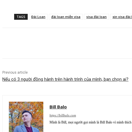
TAGS
Đài Loan
đài loan miễn visa
visa đài loan
xin visa đài
Facebook
Twitter
Pinterest
WhatsApp
Previous article
Nếu có 3 người đồng hành trên hành trình của mình, bạn chọn ai?
Bill Balo
https://billbalo.com
Mình là Bill, mọi người gọi mình là Bill Balo vì mình thích