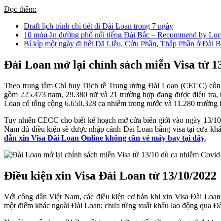
Đọc thêm:
Draft lịch trình chi tiết đi Đài Loan trong 7 ngày
10 món ăn đường phố nổi tiếng Đài Bắc – Recommend by Loc
Bí kíp một ngày đi hết Dã Liễu, Cửu Phần, Thập Phần ở Đài 
Đài Loan mở lại chính sách miễn Visa từ 1
Theo trung tâm Chỉ huy Dịch tễ Trung ương Đài Loan (CECC) cô
gồm 225.473 nam, 29.380 nữ và 21 trường hợp đang được điều tra, từ
Loan có tổng cộng 6.650.328 ca nhiễm trong nước và 11.280 trườn
Tuy nhiên CECC cho biết kế hoạch mở cửa biên giới vào ngày 13/10 
Nam đủ điều kiện sẽ được nhập cảnh Đài Loan bằng visa tại cửa khẩu 
dẫn xin Visa Đài Loan Online không cần vé máy bay tại đây
.
Điều kiện xin Visa Đài Loan từ 13/10/2022
Với công dân Việt Nam, các điều kiện cơ bản khi xin Visa Đài Loan
một điểm khác ngoài Đài Loan; chưa từng xuất khẩu lao động qua Đ