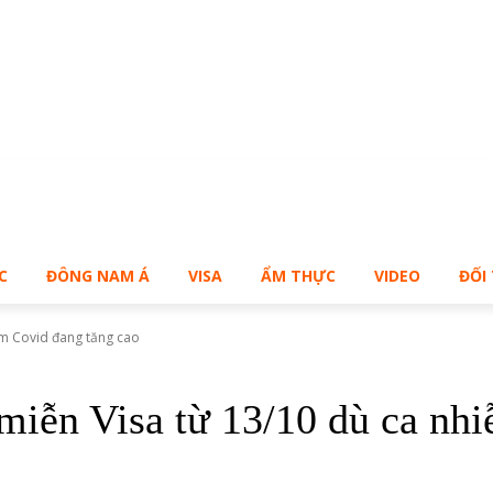
Bạn muốn sở hữu Blog Cá Nhân giống Bill – Buy Me!
C
ĐÔNG NAM Á
VISA
ẨM THỰC
VIDEO
ĐỐI
ễm Covid đang tăng cao
miễn Visa từ 13/10 dù ca nh