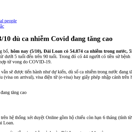
al people
Bắc
3/10 dù ca nhiễm Covid đang tăng cao
ng bố,
hôm nay (5/10), Đài Loan có 54.874 ca nhiễm trong nước, 5
 dưới 5 tuổi đến trên 90 tuổi. Trong đó có 44 người có tiền sử bệnh 
g hợp tử vong do COVID-19.
vẫn sẽ được tiến hành như dự kiến, dù số ca nhiễm trong nước đang 
(visa on arrival), visa điện tử (e-visa) hay giấy phép nhập cảnh trê
 trên hệ thống xét duyệt Online gồm hộ chiếu còn hạn 6 tháng (tính 
ài Loan.