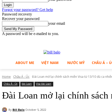
Forgot your password? Get help
Password recovery
Recover your password
your email
A password will be e-mailed to you.
C
Saturday, August 8, 2026
Sign in / Join
28.2
Ho Chi Minh City
ABOUT ME
VIỆT NAM
NƯỚC MỸ
CHÂU Á – Ú
Home
Châu Á - Úc
Đài Loan mở lại chính sách miễn Visa từ 13/10 dù ca nhi
Châu Á - Úc
Đài Loan
Visa Đài Loan
Đài Loan mở lại chính sách 
By
Bill Balo
October 5, 2022