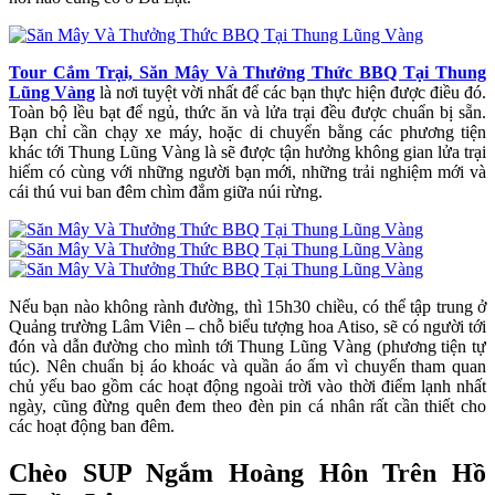
Tour Cắm Trại, Săn Mây Và Thưởng Thức BBQ Tại Thung
Lũng Vàng
là nơi tuyệt vời nhất để các bạn thực hiện được điều đó.
Toàn bộ lều bạt để ngủ, thức ăn và lửa trại đều được chuẩn bị sẵn.
Bạn chỉ cần chạy xe máy, hoặc di chuyển bằng các phương tiện
khác tới Thung Lũng Vàng là sẽ được tận hưởng không gian lửa trại
hiếm có cùng với những người bạn mới, những trải nghiệm mới và
cái thú vui ban đêm chìm đắm giữa núi rừng.
Nếu bạn nào không rành đường, thì 15h30 chiều, có thể tập trung ở
Quảng trường Lâm Viên – chỗ biểu tượng hoa Atiso, sẽ có người tới
đón và dẫn đường cho mình tới Thung Lũng Vàng (phương tiện tự
túc). Nên chuẩn bị áo khoác và quần áo ấm vì chuyến tham quan
chủ yếu bao gồm các hoạt động ngoài trời vào thời điểm lạnh nhất
ngày, cũng đừng quên đem theo đèn pin cá nhân rất cần thiết cho
các hoạt động ban đêm.
Chèo SUP Ngắm Hoàng Hôn Trên Hồ