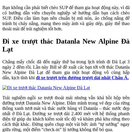
Bạn không cần phải biết chèo SUP để tham gia hoạt động này, vì đã
có hướng dẫn viên chuyên nghiệp sẽ hướng dẫn bạn cách chèo
SUP. Điều cần làm bạn nên chuẩn bị mũ nón, áo chống nắng để
tránh bị cháy nắng, mang theo máy ảnh và giày dép, giày thể thao
thoải mái để trải nghiệm tốt hơn.
Đi xe trượt thác Datanla New Alpine Đà
Lạt
Chẳng mấy chốc đã đến ngày thứ ba trong lịch trình đi Đà Lạt 3
ngày 2 đêm rồi. Lần này Bill sẽ đề xuất các bạn tới với thác Datanla
New Alpine Đà Lạt để tham gia một hoạt động vô cùng hấp
dẫn, kịch tính khi
đi xe trượt trên đường trượt dài nhất Châu Á.
Trải nghiệm ngồi xe trượt thoải mái nhưng vẫn khá hồi hộp trên
đường trượt Datanla New Alpine. Đắm mình trong vẻ đẹp của rừng
thông xanh tươi mát và thác nước hùng vĩ Datanla – thác nước đẹp
nhất ở Đà Lạt. Đường xe trượt dài 2.400 mét với hệ thống phanh
điện từ giúp du khách kiểm soát tốc độ và khám phá khu rừng theo
cách thật khác. Đừng quên chụp một vài bức ảnh “tự sướng” ngay
giữa rừng, một điểm “check-in” lý tưởng không thể bỏ qua.