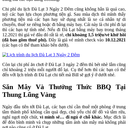
Chi phí du lịch Đà Lạt 3 Ngày 2 Đêm cũng không hẳn là quá cao,
tuỳ các bạn lựa chọn phương tiện gì. Sau mùa dịch thì mình thấy
phương tiện mà các bạn hay sử dụng nhất là xe cá nhân tự di
chuyển, thuê xe riêng hoặc đi bằng máy bay. Cái này là chi phí đi lại
thì các bạn tự tính nhé. Nếu đi Đà Lạt bằng máy bay trong tháng
12.2021 thì giá vé đâu đó rất là rẻ,
chỉ khoảng 1,5 triệu/vé khứ hồi
(đã bao gồm thuế phí).
Đây là giá vé mình check vào
10.12.2021
(các bạn có thể tham khảo bên dưới).
Còn lại chi phí ăn chơi ở Đà Lạt 3 ngày 2 đêm thì bét nhè lắm cũng
chỉ khoảng 2 triệu mỗi người đổ lại. Cụ thể hơn thì các bạn có thể
đến với lịch trình đi Đà Lạt chi tiết mà Bill sẽ gợi ý ở dưới nhé.
Săn Mây Và Thưởng Thức BBQ Tại
Thung Lũng Vàng
Ngày đầu tiên tới Đà Lạt, các bạn chỉ cần thuê một phòng ở trung
tâm thành phố không cần quá đẹp, chủ yếu chỉ để đồ và tắm rửa,
nghỉ ngơi một chút,
vì mình sẽ…
đi ngủ ở chỗ khác.
Mục đích là
để đón bình minh và chụp những tấm ảnh săn mây mà không phải
nơi nào cũng có ở Đà Lạt.