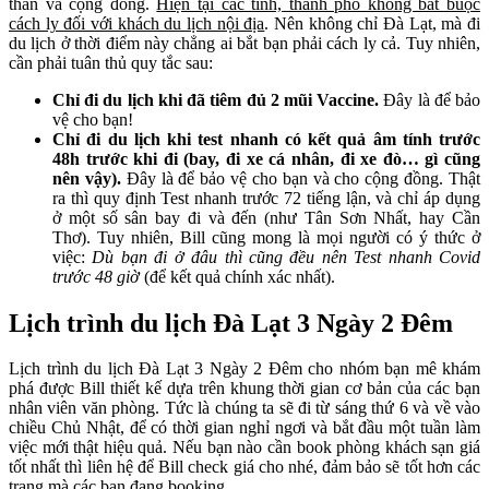
thân và cộng đồng.
Hiện tại các tỉnh, thành phố không bắt buộc
cách ly đối với khách du lịch nội địa
. Nên không chỉ Đà Lạt, mà đi
du lịch ở thời điểm này chẳng ai bắt bạn phải cách ly cả. Tuy nhiên,
cần phải tuân thủ quy tắc sau:
Chỉ đi du lịch khi đã tiêm đủ 2 mũi Vaccine.
Đây là để bảo
vệ cho bạn!
Chỉ đi du lịch khi test nhanh có kết quả âm tính trước
48h trước khi đi (bay, đi xe cá nhân, đi xe đò… gì cũng
nên vậy).
Đây là để bảo vệ cho bạn và cho cộng đồng. Thật
ra thì quy định Test nhanh trước 72 tiếng lận, và chỉ áp dụng
ở một số sân bay đi và đến (như Tân Sơn Nhất, hay Cần
Thơ). Tuy nhiên, Bill cũng mong là mọi người có ý thức ở
việc:
Dù bạn đi ở đâu thì cũng đều nên Test nhanh Covid
trước 48 giờ
(để kết quả chính xác nhất).
Lịch trình du lịch Đà Lạt 3 Ngày 2 Đêm
Lịch trình du lịch Đà Lạt 3 Ngày 2 Đêm cho nhóm bạn mê khám
phá được Bill thiết kế dựa trên khung thời gian cơ bản của các bạn
nhân viên văn phòng. Tức là chúng ta sẽ đi từ sáng thứ 6 và về vào
chiều Chủ Nhật, để có thời gian nghỉ ngơi và bắt đầu một tuần làm
việc mới thật hiệu quả. Nếu bạn nào cần book phòng khách sạn giá
tốt nhất thì liên hệ để Bill check giá cho nhé, đảm bảo sẽ tốt hơn các
trang mà các bạn đang booking.