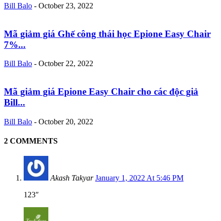
Bill Balo
-
October 23, 2022
Mã giảm giá Ghế công thái học Epione Easy Chair
7%...
Bill Balo
-
October 22, 2022
Mã giảm giá Epione Easy Chair cho các độc giả
Bill...
Bill Balo
-
October 20, 2022
2 COMMENTS
Akash Takyar
January 1, 2022 At 5:46 PM
123″