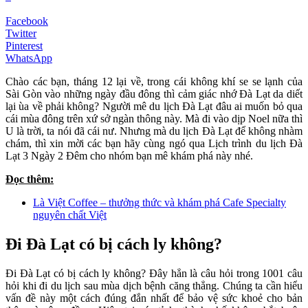
Facebook
Twitter
Pinterest
WhatsApp
Chào các bạn, tháng 12 lại về, trong cái không khí se se lạnh của
Sài Gòn vào những ngày đầu đông thì cảm giác nhớ Đà Lạt da diết
lại ùa về phải không? Người mê du lịch Đà Lạt đâu ai muốn bỏ qua
cái mùa đông trên xứ sở ngàn thông này. Mà đi vào dịp Noel nữa thì
U là trời, ta nói đã cái nư. Nhưng mà du lịch Đà Lạt để không nhàm
chám, thì xin mời các bạn hãy cùng ngó qua Lịch trình du lịch Đà
Lạt 3 Ngày 2 Đêm cho nhóm bạn mê khám phá này nhé.
Đọc thêm:
Là Việt Coffee – thưởng thức và khám phá Cafe Specialty
nguyên chất Việt
Đi Đà Lạt có bị cách ly không?
Đi Đà Lạt có bị cách ly không? Đây hẳn là câu hỏi trong 1001 câu
hỏi khi đi du lịch sau mùa dịch bệnh căng thẳng. Chúng ta cần hiểu
vấn đề này một cách đúng đắn nhất để bảo vệ sức khoẻ cho bản