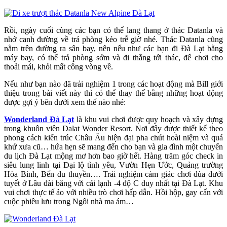
Rồi, ngày cuối cùng các bạn có thể lang thang ở thác Datanla và
nhớ canh đường về trả phòng kẻo trễ giờ nhé. Thác Datanla cũng
nằm trên đường ra sân bay, nên nếu như các bạn đi Đà Lạt bằng
máy bay, có thể trả phòng sớm và đi thẳng tới thác, để chơi cho
thoải mái, khỏi mất công vòng về.
Nếu như bạn nào đã trải nghiệm 1 trong các hoạt động mà Bill giới
thiệu trong bài viết này thì có thể thay thế bằng những hoạt động
được gợi ý bên dưới xem thế nào nhé:
Wonderland Đà Lạt
là khu vui chơi được quy hoạch và xây dựng
trong khuôn viên Dalat Wonder Resort. Nơi đây được thiết kế theo
phong cách kiến trúc Châu Âu hiện đại pha chút hoài niệm và quá
khứ xưa cũ… hứa hẹn sẽ mang đến cho bạn và gia đình một chuyến
du lịch Đà Lạt mộng mơ hơn bao giờ hết. Hàng trăm góc check in
siêu lung linh tại Đại lộ tình yêu, Vườn Hẹn Ước, Quảng trường
Hòa Bình, Bến du thuyền…. Trải nghiệm cảm giác chơi đùa dưới
tuyết ở Lâu đài băng với cái lạnh -4 độ C duy nhất tại Đà Lạt. Khu
vui chơi thực tế ảo với nhiều trò chơi hấp dẫn. Hồi hộp, gay cấn với
cuộc phiêu lưu trong Ngôi nhà ma ám…