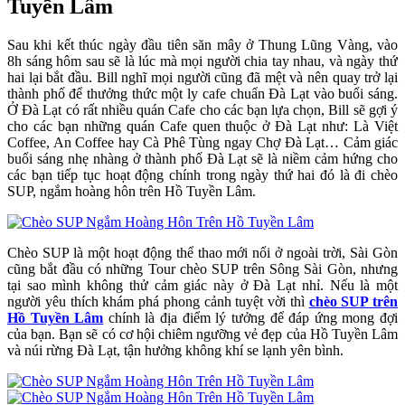
Tuyền Lâm
Sau khi kết thúc ngày đầu tiên săn mây ở Thung Lũng Vàng, vào
8h sáng hôm sau sẽ là lúc mà mọi người chia tay nhau, và ngày thứ
hai lại bắt đầu. Bill nghĩ mọi người cũng đã mệt và nên quay trở lại
thành phố để thưởng thức một ly cafe chuẩn Đà Lạt vào buổi sáng.
Ở Đà Lạt có rất nhiều quán Cafe cho các bạn lựa chọn, Bill sẽ gợi ý
cho các bạn những quán Cafe quen thuộc ở Đà Lạt như: Là Việt
Coffee, An Coffee hay Cà Phê Tùng ngay Chợ Đà Lạt… Cảm giác
buổi sáng nhẹ nhàng ở thành phố Đà Lạt sẽ là niềm cảm hứng cho
các bạn tiếp tục hoạt động chính trong ngày thứ hai đó là đi chèo
SUP, ngắm hoàng hôn trên Hồ Tuyền Lâm.
Chèo SUP là một hoạt động thể thao mới nổi ở ngoài trời, Sài Gòn
cũng bắt đầu có những Tour chèo SUP trên Sông Sài Gòn, nhưng
tại sao mình không thử cảm giác này ở Đà Lạt nhỉ. Nếu là một
người yêu thích khám phá phong cảnh tuyệt vời thì
chèo SUP trên
Hồ Tuyền Lâm
chính là địa điểm lý tưởng để đáp ứng mong đợi
của bạn. Bạn sẽ có cơ hội chiêm ngưỡng vẻ đẹp của Hồ Tuyền Lâm
và núi rừng Đà Lạt, tận hưởng không khí se lạnh yên bình.