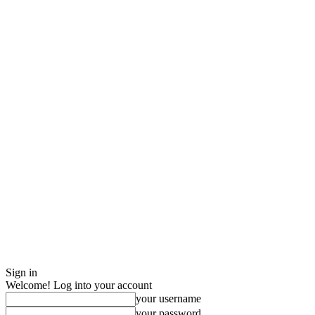
Sign in
Welcome! Log into your account
your username
your password