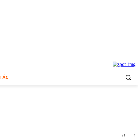
 TÁC
91
1