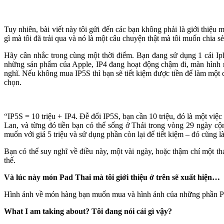
Tuy nhiên, bài viết này tôi gửi đến các bạn không phải là giới thi
gì mà tôi đã trải qua và nó là một câu chuyện thật mà tôi muốn chia s
Hãy cân nhắc trong cùng một thời điểm. Bạn đang sử dụng 1 cái I
những sản phẩm của Apple, IP4 đang hoạt động chậm đi, màn hình n
nghĩ. Nếu không mua IP5S thì bạn sẽ tiết kiệm được tiền để làm một c
chọn.
“IP5S = 10 triệu + IP4. Đễ đổi IP5S, bạn cần 10 triệu, đó là một việ
Lan, và từng đó tiền bạn có thể sống ở Thái trong vòng 29 ngày 
muốn với giá 5 triệu và sử dụng phần còn lại để tiết kiệm – đó cũng là
Bạn có thể suy nghĩ về điều này, một vài ngày, hoặc thậm chí một th
thế.
Và lúc này món Pad Thai mà tôi giới thiệu ở trên sẽ xuất hiện…
Hình ảnh về món hàng bạn muốn mua và hình ảnh của những phần Pad 
What I am taking about? Tôi đang nói cái gì vậy?