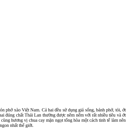
n phở xào Việt Nam. Cả hai đều sử dụng giá sống, bánh phở, tỏi, ớt
hai đúng chất Thái Lan thường được nêm nếm với rất nhiều tiêu và ớt
i cùng hương vị chua cay mặn ngọt tổng hòa một cách tinh tế làm nên
gon nhất thế giới.