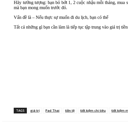
Hãy tưởng tượng: bạn bỏ bớt 1, 2 cuộc nhậu mỗi tháng, mua 
mà bạn mong muốn trước đó.
Vấn đề là – Nếu thực sự muốn đi du lịch, bạn có thể
Tất cả những gì bạn cần làm là tiếp tục tập trung vào giá trị tiề
TAGS
giá trị
Pad Thai
tiền tệ
tiết kiệm chi tiêu
tiết kiệm