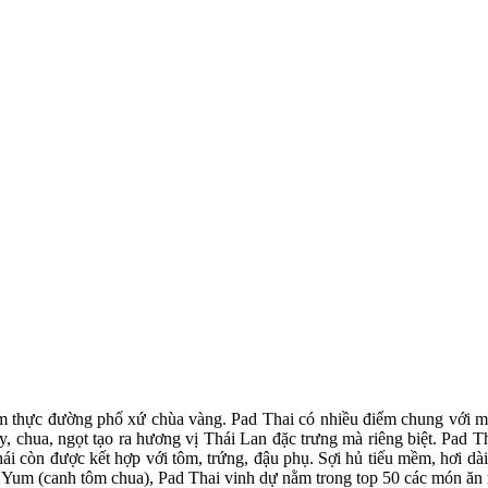
ẩm thực đường phố xứ chùa vàng. Pad Thai có nhiều điểm chung với mó
, chua, ngọt tạo ra hương vị Thái Lan đặc trưng mà riêng biệt. Pad T
i còn được kết hợp với tôm, trứng, đậu phụ. Sợi hủ tiếu mềm, hơi dà
um (canh tôm chua), Pad Thai vinh dự nằm trong top 50 các món ăn n