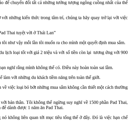
bảo để chuyển đổi tất cả những tưởng tượng ngông cuồng nhất của thế
ới những kiến thức trong tâm trí, chúng ta hãy quay trở lại với việc
Pad Thai tuyệt vời ở Thái Lan”
 đầu tôi như vậy mỗi lần tôi muốn ra cho mình một quyết định mua sắm.
lịch loại tốt với giá 2 triệu và với số tiền còn lại tương ứng với 900
à bạn nghĩ rằng mình không thể có. Điều này hoàn toàn sai lầm.
hể làm với những du khách tiềm năng trên toàn thế giới.
ạn về việc loại bỏ bớt những mua sắm không cần thiết một cách thường
đó với bản thân. Tôi không thể ngừng suy nghĩ về 1500 phần Pad Thai,
à để dành được 1 năm ăn Pad Thai.
nó không liên quan tới mục tiêu tổng thể ở đây. Đó là việc hạn chế