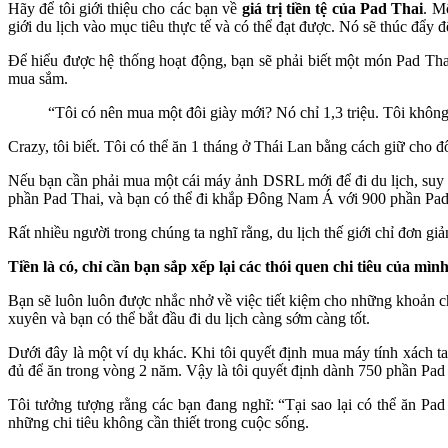
Hãy để tôi giới thiệu cho các bạn về
giá trị tiền tệ của Pad Thai
. M
giới du lịch vào mục tiêu thực tế và có thể đạt được. Nó sẽ thúc đẩy 
Để hiểu được hệ thống hoạt động, bạn sẽ phải biết một món Pad Thai 
mua sắm.
“Tôi có nên mua một đôi giày mới? Nó chỉ 1,3 triệu. Tôi không 
Crazy, tôi biết. Tôi có thể ăn 1 tháng ở Thái Lan bằng cách giữ cho đô
Nếu bạn cần phải mua một cái máy ảnh DSRL mới để đi du lịch, suy nghĩ
phần Pad Thai, và bạn có thể đi khắp Đông Nam Á với 900 phần Pad
Rất nhiều người trong chúng ta nghĩ rằng, du lịch thế giới chỉ đơn gi
Tiền là có, chỉ cần bạn sắp xếp lại các thói quen chi tiêu của mình
Bạn sẽ luôn luôn được nhắc nhở về việc tiết kiệm cho những khoản ch
xuyên và bạn có thể bắt đầu đi du lịch càng sớm càng tốt.
Dưới đây là một ví dụ khác. Khi tôi quyết định mua máy tính xách ta
đủ để ăn trong vòng 2 năm. Vậy là tôi quyết định dành 750 phần Pa
Tôi tưởng tượng rằng các bạn đang nghĩ: “Tại sao lại có thể ăn Pa
những chi tiêu không cần thiết trong cuộc sống.