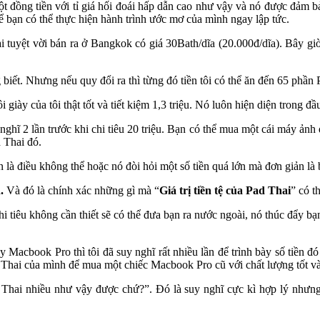
ột đồng tiền với tỉ giá hối đoái hấp dẫn cao như vậy và nó được đảm 
để bạn có thể thực hiện hành trình ước mơ của mình ngay lập tức.
tuyệt vời bán ra ở Bangkok có giá 30Bath/dĩa (20.000đ/dĩa). Bây giờ v
biết. Nhưng nếu quy đổi ra thì từng đó tiền tôi có thể ăn đến 65 phần 
i giày của tôi thật tốt và tiết kiệm 1,3 triệu. Nó luôn hiện diện trong
 2 lần trước khi chi tiêu 20 triệu. Bạn có thể mua một cái máy ảnh du 
 Thai đó.
ản là điều không thể hoặc nó đòi hỏi một số tiền quá lớn mà đơn giản l
.
Và đó là chính xác những gì mà “
Giá trị tiền tệ của Pad Thai
” có t
i tiêu không cần thiết sẽ có thể đưa bạn ra nước ngoài, nó thúc đẩy b
y Macbook Pro thì tôi đã suy nghĩ rất nhiều lần để trình bày số tiền 
d Thai của mình để mua một chiếc Macbook Pro cũ với chất lượng tốt v
d Thai nhiều như vậy được chứ?”. Đó là suy nghĩ cực kì hợp lý nhưng 