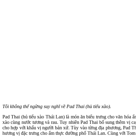
Tôi không thể ngừng suy nghĩ về Pad Thai (hủ tiếu xào).
Pad Thai (hủ tiếu xào Thái Lan) là món ăn biểu trưng cho văn hóa 
xào cùng nước tương và rau. Tuy nhiên Pad Thai bổ sung thêm vị cay
cho hợp với khẩu vị người bản xứ. Tùy vào từng địa phương, Pad Thá
hương vị đặc trưng cho ẩm thực đường phố Thái Lan. Cùng với Tom Y