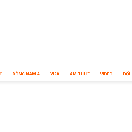
ạn muốn sở hữu Blog Cá Nhân giống Bill – Buy Me!
C
ĐÔNG NAM Á
VISA
ẨM THỰC
VIDEO
ĐỐI