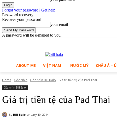
Forgot your password? Get help
Password recovery
Recover your password
your email
A password will be e-mailed to you.
C
Friday, August 7, 2026
Sign in / Join
B
27.8
Ho Chi Minh City
ABOUT ME
VIỆT NAM
NƯỚC MỸ
CHÂU Á – Ú
Home
Góc Nhìn
Góc nhìn Bill Balo
Giá trị tiền tệ của Pad Thai
Góc nhìn Bill Balo
Giá trị tiền tệ của Pad Thai
By
Bill Balo
January 10, 2014