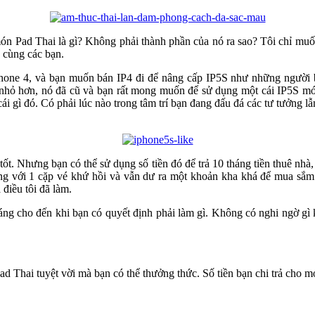
ệu món Pad Thai là gì? Không phải thành phần của nó ra sao? Tôi chỉ m
ẻ cùng các bạn.
phone 4, và bạn muốn bán IP4 đi để nâng cấp IP5S như những người b
hỏ hơn, nó đã cũ và bạn rất mong muốn để sử dụng một cái IP5S mới.
ái gì đó. Có phải lúc nào trong tâm trí bạn đang đấu đá các tư tưởng l
c tốt. Nhưng bạn có thể sử dụng số tiền đó để trả 10 tháng tiền thuê n
cộng với 1 cặp vé khứ hồi và vẫn dư ra một khoản kha khá để mua s
 điều tôi đã làm.
áng cho đến khi bạn có quyết định phải làm gì. Không có nghi ngờ gì kh
Thai tuyệt vời mà bạn có thể thưởng thức. Số tiền bạn chi trả cho 