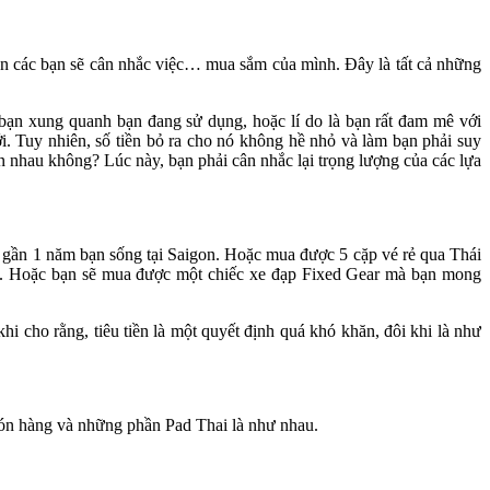
uốn các bạn sẽ cân nhắc việc… mua sắm của mình. Đây là tất cả những
ạn xung quanh bạn đang sử dụng, hoặc lí do là bạn rất đam mê với
 Tuy nhiên, số tiền bỏ ra cho nó không hề nhỏ và làm bạn phải suy
ẫn nhau không? Lúc này, bạn phải cân nhắc lại trọng lượng của các lựa
hà, gần 1 năm bạn sống tại Saigon. Hoặc mua được 5 cặp vé rẻ qua Thái
ắm. Hoặc bạn sẽ mua được một chiếc xe đạp Fixed Gear mà bạn mong
i cho rằng, tiêu tiền là một quyết định quá khó khăn, đôi khi là như
món hàng và những phần Pad Thai là như nhau.