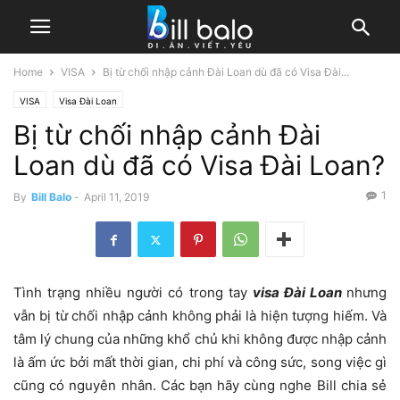
Home
VISA
Bị từ chối nhập cảnh Đài Loan dù đã có Visa Đài...
VISA
Visa Đài Loan
Bị từ chối nhập cảnh Đài
Loan dù đã có Visa Đài Loan?
1
By
Bill Balo
-
April 11, 2019
Tình trạng nhiều người có trong tay
visa Đài Loan
nhưng
vẫn bị từ chối nhập cảnh không phải là hiện tượng hiếm. Và
tâm lý chung của những khổ chủ khi không được nhập cảnh
là ấm ức bởi mất thời gian, chi phí và công sức, song việc gì
cũng có nguyên nhân. Các bạn hãy cùng nghe Bill chia sẻ