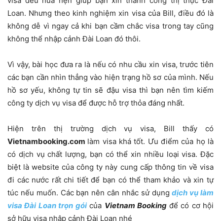
visa đều hứa hẹn giúp bạn xin thành công thị thực Đài
Loan. Nhưng theo kinh nghiệm xin visa của Bill, điều đó là
không dễ vì ngay cả khi bạn cầm chắc visa trong tay cũng
không thể nhập cảnh Đài Loan đó thôi.
Vì vậy, bài học đưa ra là nếu có nhu cầu xin visa, trước tiên
các bạn cần nhìn thẳng vào hiện trạng hồ sơ của mình. Nếu
hồ sơ yếu, không tự tin sẽ đậu visa thì bạn nên tìm kiếm
công ty dịch vụ visa để được hỗ trợ thỏa đáng nhất.
Hiện trên thị trường dịch vụ visa, Bill thấy có
Vietnambooking.com
làm visa khá tốt. Ưu điểm của họ là
có dịch vụ chất lượng, bạn có thể xin nhiều loại visa. Đặc
biệt là website của công ty này cung cấp thông tin về visa
đi các nước rất chi tiết để bạn có thể tham khảo và xin tự
túc nếu muốn. Các bạn nên cân nhắc sử dụng
dịch vụ làm
visa Đài Loan trọn gói
của
Vietnam Booking
để có cơ hội
sở hữu visa nhập cảnh Đài Loan nhé