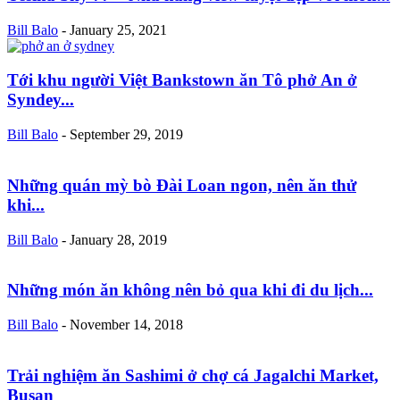
Bill Balo
-
January 25, 2021
Tới khu người Việt Bankstown ăn Tô phở An ở
Syndey...
Bill Balo
-
September 29, 2019
Những quán mỳ bò Đài Loan ngon, nên ăn thử
khi...
Bill Balo
-
January 28, 2019
Những món ăn không nên bỏ qua khi đi du lịch...
Bill Balo
-
November 14, 2018
Trải nghiệm ăn Sashimi ở chợ cá Jagalchi Market,
Busan