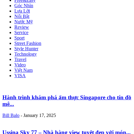
Free&Easy
Góc Nhìn
Lựa Lời
Nổi Bật
Nước Mỹ
Review
Service
Sport
Street Fashion
Style Hunter
Technology
Travel
Video
Việt Nam
VISA
Hành trình khám phá ẩm thực Singapore cho tín đồ
mê...
Bill Balo
-
January 17, 2025
Ussina Sky 77 – Nhà hàng view tuyệt đẹp với món...