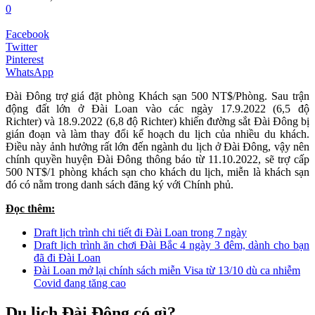
0
Facebook
Twitter
Pinterest
WhatsApp
Đài Đông trợ giá đặt phòng Khách sạn 500 NT$/Phòng. Sau trận
động đất lớn ở Đài Loan vào các ngày 17.9.2022 (6,5 độ
Richter) và 18.9.2022 (6,8 độ Richter) khiến đường sắt Đài Đông bị
gián đoạn và làm thay đổi kế hoạch du lịch của nhiều du khách.
Điều này ảnh hưởng rất lớn đến ngành du lịch ở Đài Đông, vậy nên
chính quyền huyện Đài Đông thông báo từ 11.10.2022, sẽ trợ cấp
500 NT$/1 phòng khách sạn cho khách du lịch, miễn là khách sạn
đó có nằm trong danh sách đăng ký với Chính phủ.
Đọc thêm:
Draft lịch trình chi tiết đi Đài Loan trong 7 ngày
Draft lịch trình ăn chơi Đài Bắc 4 ngày 3 đêm, dành cho bạn
đã đi Đài Loan
Đài Loan mở lại chính sách miễn Visa từ 13/10 dù ca nhiễm
Covid đang tăng cao
Du lịch Đài Đông có gì?