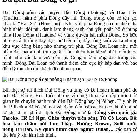
Đài Đông gồm các huyện Đài Đông (Taitung) và Hoa Liên
(Hualien) nằm ở phía Đông dãy núi Trung ương, còn có tên gọi
khác là “Hậu Sơn (Houshan)”. Khu vực phía Đông có đặc điểm địa
hình nhiều đồi núi, danh lam thắng cảnh chủ yếu phân bố ở thung
lũng Hoa Đông (Huatung) và vùng duyên hải miền Đông. Sở hữu
những cánh rừng dày đặc, bờ biển dài, đầy sông suối và cả những
khu vực đồng bằng nhỏ nhưng trù phú, Đông Đài Loan như một
phần đất mang tính trú ngụ ẩn náu nhiều hơn là sự phát triển khoe
mình như các khu vực còn lại. Cũng nhờ những đặc trưng của
mình, Đông Đài Loan trở thành điểm đến cực kỳ hấp dẫn với bao
điều lý thú cho du khách đến tham quan.
Bill thật sự rất thích Đài Đông và từng có kế hoạch khám phá du
lịch Đài Đông, Hoa Liên nhưng vì cũng chưa sắp xếp được thời
gian nên chuyến hành trình đến Đài Đông hay bị lỗi hẹn. Tuy nhiên
thì Bill cũng đã bỏ túi một vài điểm đến mà các bạn có thể đừng bỏ
lỡ khi khám phá du lịch Đài Đông như là:
Công viên quốc gia
Taroko, Hồ Lí Ngư, Chèo thuyền trên sông Tú Cô Loan, Đồi
hoa kim châm núi Lục Thập, Đường Brown, Suối nước
nóng Tri Bản, Kỳ quan nước chảy ngược Dulan…
các bạn có
thể lưu ý khi làm lịch trình.