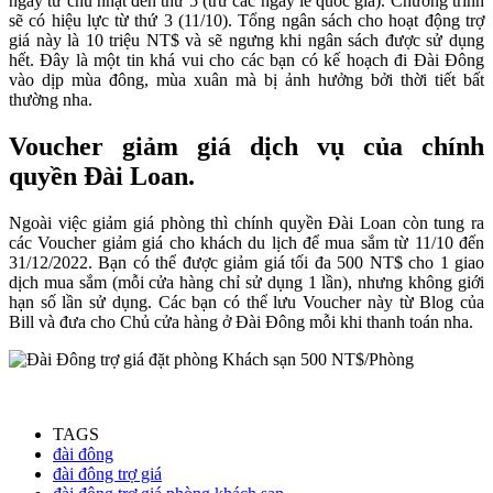
ngày từ chủ nhật đến thứ 5 (trừ các ngày lễ quốc gia). Chương trình
sẽ có hiệu lực từ thứ 3 (11/10). Tổng ngân sách cho hoạt động trợ
giá này là 10 triệu NT$ và sẽ ngưng khi ngân sách được sử dụng
hết. Đây là một tin khá vui cho các bạn có kế hoạch đi Đài Đông
vào dịp mùa đông, mùa xuân mà bị ảnh hưởng bởi thời tiết bất
thường nha.
Voucher giảm giá dịch vụ của chính
quyền Đài Loan.
Ngoài việc giảm giá phòng thì chính quyền Đài Loan còn tung ra
các Voucher giảm giá cho khách du lịch để mua sắm từ 11/10 đến
31/12/2022. Bạn có thể được giảm giá tối đa 500 NT$ cho 1 giao
dịch mua sắm (mỗi cửa hàng chỉ sử dụng 1 lần), nhưng không giới
hạn số lần sử dụng. Các bạn có thể lưu Voucher này từ Blog của
Bill và đưa cho Chủ cửa hàng ở Đài Đông mỗi khi thanh toán nha.
TAGS
đài đông
đài đông trợ giá