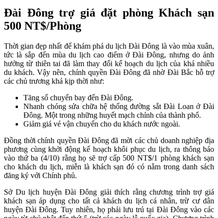
Đài Đông trợ giá đặt phòng Khách sạn
500 NT$/Phòng
Thời gian đẹp nhất để khám phá du lịch Đài Đông là vào mùa xuân,
tức là sắp đến mùa du lịch cao điểm ở Đài Đông, nhưng do ảnh
hưởng từ thiên tai đã làm thay đổi kế hoạch du lịch của khá nhiều
du khách. Vậy nên, chính quyền Đài Đông đã nhờ Đài Bắc hỗ trợ
các chủ trương khá kịp thời như:
Tăng số chuyến bay đến Đài Đông.
Nhanh chóng sửa chữa hệ thống đường sắt Đài Loan ở Đài
Đông. Một trong những huyết mạch chính của thành phố.
Giảm giá vé vận chuyển cho du khách nước ngoài.
Đồng thời chính quyền Đài Đông đã mời các chủ doanh nghiệp địa
phương cùng khởi động kế hoạch khôi phục du lịch, ra thông báo
vào thứ ba (4/10) rằng họ sẽ trợ cấp 500 NT$/1 phòng khách sạn
cho khách du lịch, miễn là khách sạn đó có nằm trong danh sách
đăng ký với Chính phủ.
Sở Du lịch huyện Đài Đông giải thích rằng chương trình trợ giá
khách sạn áp dụng cho tất cả khách du lịch cá nhân, trừ cư dân
huyện Đài Đông. Tuy nhiên, họ phải lưu trú tại Đài Đông vào các