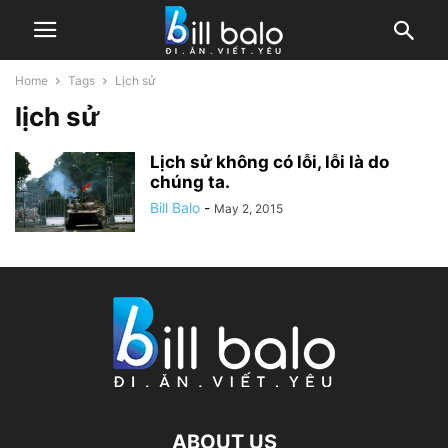
Home
Tags
Lịch sử
lịch sử
Lịch sử không có lỗi, lỗi là do
chúng ta.
Bill Balo
-
May 2, 2015
ABOUT US