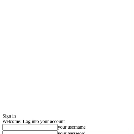
Sign in
Welcome! Log into your account
your username
your password