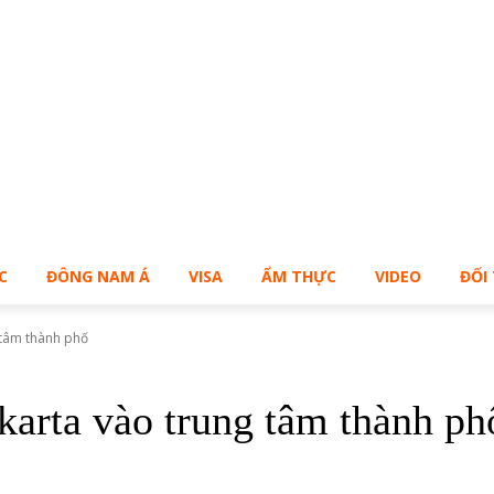
Bạn muốn sở hữu Blog Cá Nhân giống Bill – Buy Me!
C
ĐÔNG NAM Á
VISA
ẨM THỰC
VIDEO
ĐỐI
 tâm thành phố
akarta vào trung tâm thành ph