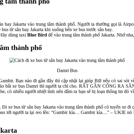
ng tâm thành phố
ân bay Jakarta vào trung tâm thành phố. Người ta thường gọi là Airp
 bus từ sân bay Jakarta khi xuống bến xe bus trước sân bay.
 Hãy dùng taxi
Blue Bird
để vào trung tâm thành phố Jakarta. Nhớ nha
 tâm thành phố
Damri Bus
ambir. Bạn nào đi gần đây thì cập nhật lại giúp Bill nếu có sai sót
ỗ nào bắt xe bus Damri thì người ta chỉ cho. RẤT GẦN CỔNG RA SÂN
e, có nhiều người nhiệt tình nên đâm ra bạn sẽ bị loạn thông tin đó 
n. Đi xe bus từ sân bay Jakarta vào trung tâm thành phố có tuyến xe đi
xe bus tới người ta lại reo lên: “Gambir kìa… Gambir kìa…” – UKIE nó
akarta