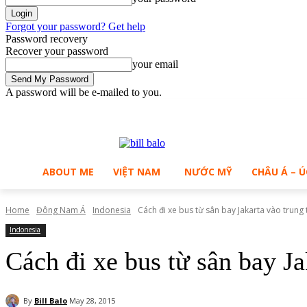
Forgot your password? Get help
Password recovery
Recover your password
your email
A password will be e-mailed to you.
C
Sunday, August 9, 2026
Sign in / Join
30.1
Ho Chi Minh City
ABOUT ME
VIỆT NAM
NƯỚC MỸ
CHÂU Á – Ú
Home
Đông Nam Á
Indonesia
Cách đi xe bus từ sân bay Jakarta vào trung
Indonesia
Cách đi xe bus từ sân bay J
By
Bill Balo
May 28, 2015