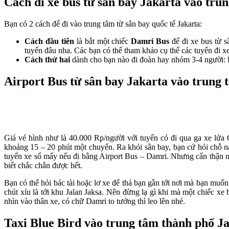
Cách đi xe bus từ sân bay Jakarta vào tru
Bạn có 2 cách để đi vào trung tâm từ sân bay quốc tế Jakarta:
Cách đầu tiên
là bắt một chiếc
Damri Bus
để đi xe bus từ s
tuyến đâu nha. Các bạn có thể tham khảo cụ thể các tuyến đi xe
Cách thứ hai
dành cho bạn nào đi đoàn hay nhóm 3-4 người:
Airport Bus từ sân bay Jakarta vào trung
Giá vé hình như là 40.000 Rp/người với tuyến có đi qua ga xe lửa G
khoảng 15 – 20 phút một chuyến. Ra khỏi sân bay, bạn cứ hỏi ch
tuyến xe số mấy nếu đi bằng Airport Bus – Damri. Nhưng cẩn thận nh
biết chắc chắn được hết.
Bạn có thể hỏi bác tài hoặc lơ xe để thả bạn gần tới nơi mà bạn muố
chút xíu là tới khu Jalan Jaksa. Nên đừng lạ gì khi mà một chiếc 
nhìn vào thân xe, có chữ Damri to tướng thì leo lên nhé.
Taxi Blue Bird vào trung tâm thành phố J