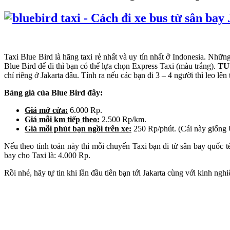
Taxi Blue Bird là hãng taxi rẻ nhất và uy tín nhất ở Indonesia. Nhữn
Blue Bird để đi thì bạn có thể lựa chọn Express Taxi (màu trắng).
TU
chỉ riêng ở Jakarta đâu. Tính ra nếu các bạn đi 3 – 4 người thì leo lên
Bảng giá của Blue Bird đây:
Giá mở cửa:
6.000 Rp.
Giá mỗi km tiếp theo:
2.500 Rp/km.
Giá mỗi phút bạn ngồi trên xe:
250 Rp/phút. (Cái này giống 
Nếu theo tính toán này thì mỗi chuyến Taxi bạn đi từ sân bay quốc
bay cho Taxi là: 4.000 Rp.
Rồi nhé, hãy tự tin khi lần đầu tiên bạn tới Jakarta cùng với kinh ngh