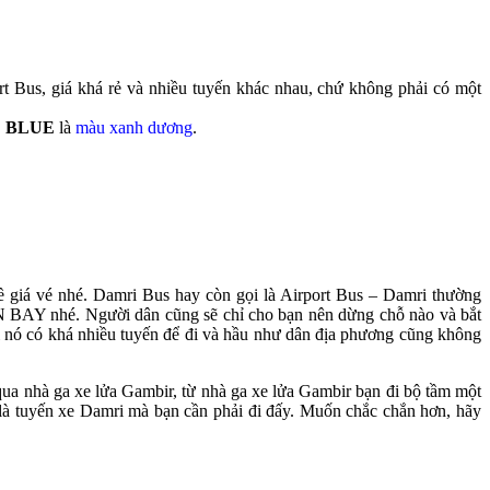
ort Bus, giá khá rẻ và nhiều tuyến khác nhau, chứ không phải có một
,
BLUE
là
màu xanh dương
.
 về giá vé nhé. Damri Bus hay còn gọi là Airport Bus – Damri thường
 BAY nhé. Người dân cũng sẽ chỉ cho bạn nên dừng chỗ nào và bắt
vì nó có khá nhiều tuyến để đi và hầu như dân địa phương cũng không
 qua nhà ga xe lửa Gambir, từ nhà ga xe lửa Gambir bạn đi bộ tầm một
 là tuyến xe Damri mà bạn cần phải đi đấy. Muốn chắc chắn hơn, hãy