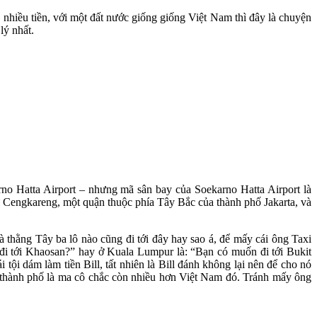
á nhiều tiền, với một đất nước giống giống Việt Nam thì đây là chuyện
lý nhất.
arno Hatta Airport – nhưng mã sân bay của Soekarno Hatta Airport là
 Cengkareng, một quận thuộc phía Tây Bắc của thành phố Jakarta, và
mà thằng Tây ba lô nào cũng đi tới đây hay sao á, để mấy cái ông Taxi
i tới Khaosan?” hay ở Kuala Lumpur là: “Bạn có muốn đi tới Bukit
 tội dám làm tiền Bill, tất nhiên là Bill đánh không lại nên để cho nó
các thành phố là ma cô chắc còn nhiều hơn Việt Nam đó. Tránh mấy ông