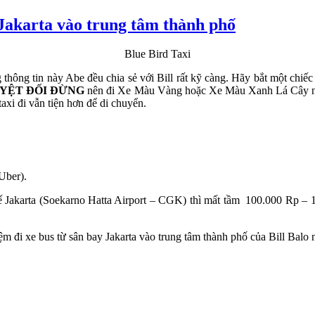
Blue Bird Taxi
g thông tin này Abe đều chia sẻ với Bill rất kỹ càng. Hãy bắt một chiế
YỆT ĐỐI ĐỪNG
nên đi Xe Màu Vàng hoặc Xe Màu Xanh Lá Cây nhé 
 taxi đi vẫn tiện hơn để di chuyển.
Uber).
 tế Jakarta (Soekarno Hatta Airport – CGK) thì mất tầm 100.000 Rp –
iệm đi xe bus từ sân bay Jakarta vào trung tâm thành phố của Bill Balo 