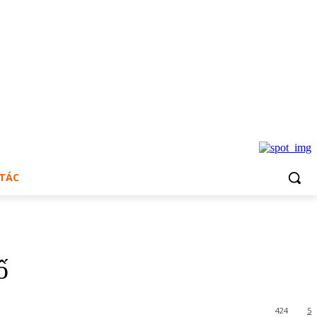
 TÁC
ố
424
5