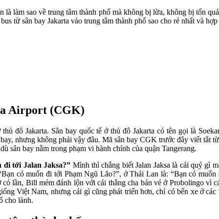
oăn là làm sao về trung tâm thành phố mà không bị lừa, không bị tốn qu
bus từ sân bay Jakarta vào trung tâm thành phố sao cho rẻ nhất và hợp 
ta Airport (CGK)
thủ đô Jakarta. Sân bay quốc tế ở thủ đô Jakarta có tên gọi là Soek
 bay, nhưng không phải vậy đâu. Mã sân bay CGK trước đây viết tắt từ
 dù sân bay nằm trong phạm vi hành chính của quận Tangerang.
đi tới Jalan Jaksa?”
Mình thì chẳng biết Jalan Jaksa là cái quỷ gì 
 “Bạn có muốn đi tới Phạm Ngũ Lão?”, ở Thái Lan là: “Bạn có muốn đ
có lần, Bill mém đánh lộn với cái thằng cha bán vé ở Probolingo vì cái
ng giống Việt Nam, nhưng cái gì cũng phát triển hơn, chỉ có bến xe ở 
ố cho lành.