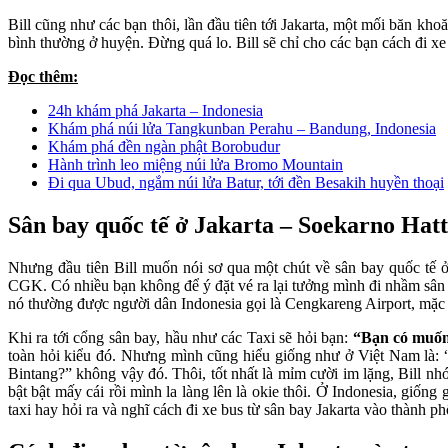
Bill cũng như các bạn thôi, lần đầu tiên tới Jakarta, một mối băn kh
bình thường ở huyện. Đừng quá lo. Bill sẽ chỉ cho các bạn cách đi xe 
Đọc thêm:
24h khám phá Jakarta – Indonesia
Khám phá núi lửa Tangkunban Perahu – Bandung, Indonesia
Khám phá đền ngàn phật Borobudur
Hành trình leo miệng núi lửa Bromo Mountain
Đi qua Ubud, ngắm núi lửa Batur, tới đền Besakih huyền thoại
Sân bay quốc tế ở Jakarta – Soekarno Hat
Nhưng đầu tiên Bill muốn nói sơ qua một chút về sân bay quốc tế ở 
CGK. Có nhiều bạn không để ý đặt vé ra lại tưởng mình đi nhầm sân
nó thường được người dân Indonesia gọi là Cengkareng Airport, mặc
Khi ra tới cổng sân bay, hầu như các Taxi sẽ hỏi bạn:
“Bạn có muốn 
toàn hỏi kiểu đó. Nhưng mình cũng hiểu giống như ở Việt Nam là:
Bintang?” không vậy đó. Thôi, tốt nhất là mỉm cười im lặng, Bill nhớ 
bật bật mấy cái rồi mình la làng lên là okie thôi. Ở Indonesia, giố
taxi hay hỏi ra và nghĩ cách đi xe bus từ sân bay Jakarta vào thành ph