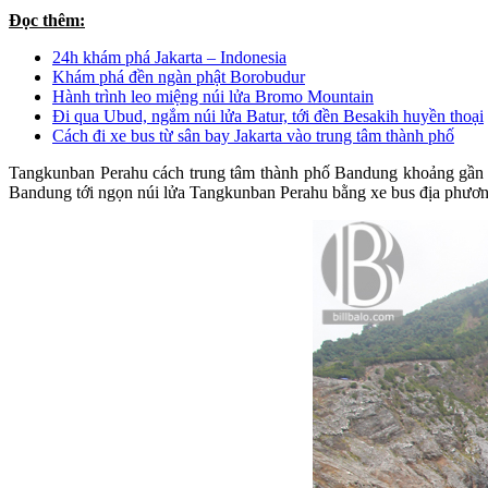
Đọc thêm:
24h khám phá Jakarta – Indonesia
Khám phá đền ngàn phật Borobudur
Hành trình leo miệng núi lửa Bromo Mountain
Đi qua Ubud, ngắm núi lửa Batur, tới đền Besakih huyền thoại
Cách đi xe bus từ sân bay Jakarta vào trung tâm thành phố
Tangkunban Perahu cách trung tâm thành phố Bandung khoảng gần 30k
Bandung tới ngọn núi lửa Tangkunban Perahu bằng xe bus địa phương, 