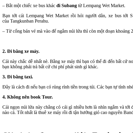
– Bắt một chiếc xe bus khác
đi Subang
từ Lempang Wet Market.
Bạn tới cái Lempang Wet Market rồi hỏi người dân, xe bus tới S
của Tangkunban Perahu.
– Từ cổng bán vé mà vào để ngắm núi lửa thì còn một đoạn khoảng 2-3
2. Đi bằng xe máy.
Cái này chắc dễ nhất nè. Bằng xe máy thì bạn có thể đi đến bất cứ
bạn không phải trả bất cứ chi phí phát sinh gì khác.
3. Đi bằng taxi.
Đây là cách đi nếu bạn có rủng rỉnh tiền trong túi. Các bạn tự tính 
4. Không nên book Tour.
Cái ngọn núi lửa này chẳng có cái gì nhiều hơn là nhìn ngắm và tớ
nào cả. Tốt nhất là thuê xe máy rồi đi tận hưởng gió cao nguyên Ban