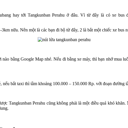
ubang hay tới Tangkunban Perahu ở đâu. Vì từ đây là có xe bus đ
km nữa. Nên một là các bạn đi bộ từ đây, 2 là bắt một chiếc xe bus nữ
 nơi nào bằng Google Map nhé. Nếu đi bằng xe máy, thì bạn nhớ mua lu
nhé, nếu bắt taxi thì tầm khoảng 100.000 – 150.000 Rp. với đoạn đường
i được Tangkunban Perahu cũng không phải là một điều quá khó khăn.
dung.