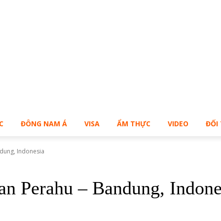
Bạn muốn sở hữu Blog Cá Nhân giống Bill – Buy Me!
C
ĐÔNG NAM Á
VISA
ẨM THỰC
VIDEO
ĐỐI
dung, Indonesia
an Perahu – Bandung, Indone