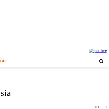
 TÁC
sia
331
4