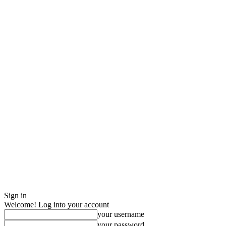
Sign in
Welcome! Log into your account
your username
your password