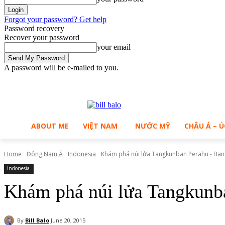
Forgot your password? Get help
Password recovery
Recover your password
your email
A password will be e-mailed to you.
C
Saturday, August 8, 2026
Sign in / Join
31.3
Ho Chi Minh City
ABOUT ME
VIỆT NAM
NƯỚC MỸ
CHÂU Á – Ú
Home
Đông Nam Á
Indonesia
Khám phá núi lửa Tangkunban Perahu - Ban
Indonesia
Khám phá núi lửa Tangkunb
By
Bill Balo
June 20, 2015