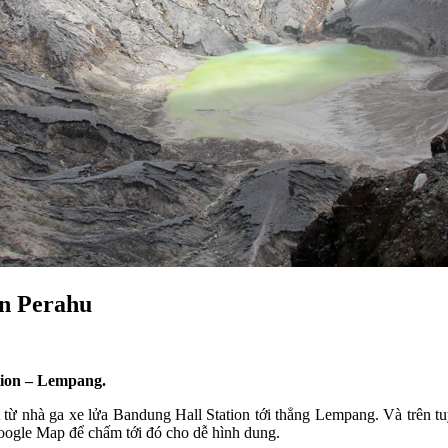
an Perahu
tion – Lempang.
át từ nhà ga xe lửa Bandung Hall Station tới thẳng Lempang. Và trên 
Google Map để chấm tới đó cho dễ hình dung.