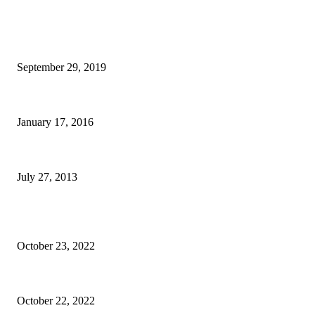
BILL BALO's PICKS
Tới khu người Việt Bankstown ăn Tô phở An ở Syndey 16.5$
September 29, 2019
Kinh nghiệm xin Visa đi Hàn Quốc
January 17, 2016
Người trẻ quản trị cuộc đời như thế nào? Làm sao để có cuộc đời tốt?
July 27, 2013
BÀI VIẾT QUẢNG CÁO
Epione Easy Chair – Trên tay Ghế công thái học phân khúc tầm trung
October 23, 2022
Mã giảm giá Ghế công thái học Epione Easy Chair 7% chính hãng
October 22, 2022