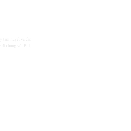
ầy tâm huyết và cần
 đi chung với Bill,