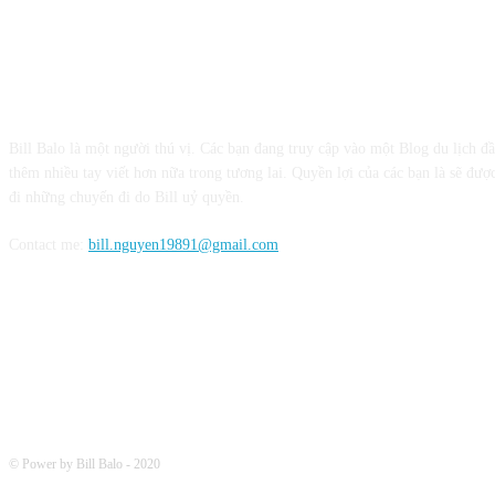
CỘNG TÁC VỚI BILL BALO
Bill Balo là một người thú vị. Các bạn đang truy cập vào một Blog du lịch đ
thêm nhiều tay viết hơn nữa trong tương lai. Quyền lợi của các bạn là sẽ được
đi những chuyến đi do Bill uỷ quyền.
Contact me:
bill.nguyen19891@gmail.com
FOLLOW ME
© Power by Bill Balo - 2020