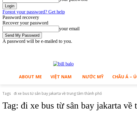
Forgot your password? Get help
Password recovery
Recover your password
your email
A password will be e-mailed to you.
C
Saturday, August 8, 2026
Sign in / Join
27.7
Ho Chi Minh City
ABOUT ME
VIỆT NAM
NƯỚC MỸ
CHÂU Á – Ú
Tags
đi xe bus từ sân bay jakarta về trung tâm thành phố
Tag:
đi xe bus từ sân bay jakarta về