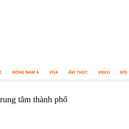
Bạn muốn sở hữu Blog Cá Nhân giống Bill – Buy Me!
C
ĐÔNG NAM Á
VISA
ẨM THỰC
VIDEO
ĐỐI
 trung tâm thành phố