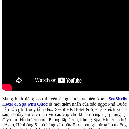
Mang hình dáng con thuyền đang vươn ra biển khơi,
SeaShells
Hotel & Spa Phú Quốc
là một điểm nhấn của đảo ngọc Phú Quốc
nằm ở vị trí trung tâm đảo. SeaShells Hotel & Spa là khách sạn 5
sao, có đầy đủ các dịch vụ cao cấp cho khách hàng đặt phòng tại
đây như: Hồ bơi vô cực, Phòng tập Gym, Phòng Spa, Khu vui chơi
trẻ em, Hệ thống 5 nhà hàng và quầy Bar… cùng những hoạt động