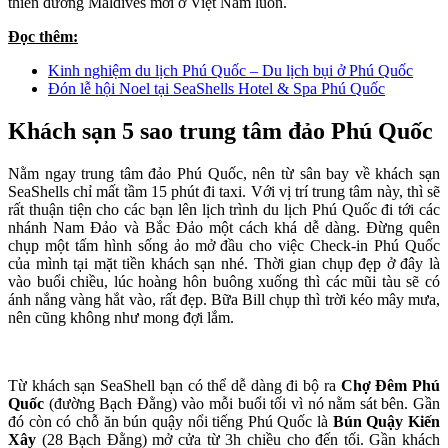
thiên đường Maldives mới ở Việt Nam luôn.
Đọc thêm:
Kinh nghiệm du lịch Phú Quốc – Du lịch bụi ở Phú Quốc
Đón lễ hội Noel tại SeaShells Hotel & Spa Phú Quốc
Khách sạn 5 sao trung tâm đảo Phú Quốc
Nằm ngay trung tâm đảo Phú Quốc, nên từ sân bay về khách sạn
SeaShells chỉ mất tầm 15 phút đi taxi. Với vị trí trung tâm này, thì sẽ
rất thuận tiện cho các bạn lên lịch trình du lịch Phú Quốc đi tới các
nhánh Nam Đảo và Bắc Đảo một cách khá dễ dàng. Đừng quên
chụp một tấm hình sống ảo mở đầu cho việc Check-in Phú Quốc
của mình tại mặt tiền khách sạn nhé. Thời gian chụp đẹp ở đây là
vào buổi chiều, lúc hoàng hôn buông xuống thì các mũi tàu sẽ có
ánh nắng vàng hắt vào, rất đẹp. Bữa Bill chụp thì trời kéo mây mưa,
nên cũng không như mong đợi lắm.
Từ khách sạn SeaShell bạn có thể dễ dàng đi bộ ra
Chợ Đêm Phú
Quốc
(đường Bạch Đằng) vào mỗi buổi tối vì nó nằm sát bên. Gần
đó còn có chỗ ăn bún quậy nổi tiếng Phú Quốc là
Bún Quậy Kiến
Xây
(28 Bạch Đằng) mở cửa từ 3h chiều cho đến tối. Gần khách