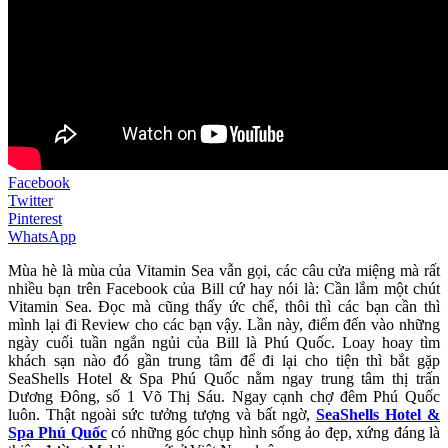
Facebook
Twitter
Pinterest
WhatsApp
Mùa hè là mùa của Vitamin Sea vẫn gọi, các câu cửa miệng mà rất
nhiều bạn trên Facebook của Bill cứ hay nói là: Cần lắm một chút
Vitamin Sea. Đọc mà cũng thấy ức chế, thôi thì các bạn cần thì
mình lại đi Review cho các bạn vậy. Lần này, điểm đến vào những
ngày cuối tuần ngắn ngủi của Bill là Phú Quốc. Loay hoay tìm
khách sạn nào đó gần trung tâm để đi lại cho tiện thì bắt gặp
SeaShells Hotel & Spa Phú Quốc nằm ngay trung tâm thị trấn
Dương Đông, số 1 Võ Thị Sáu. Ngay cạnh chợ đêm Phú Quốc
luôn. Thật ngoài sức tưởng tượng và bất ngờ,
SeaShells Hotel &
Spa Phú Quốc
có những góc chụp hình sống ảo đẹp, xứng đáng là