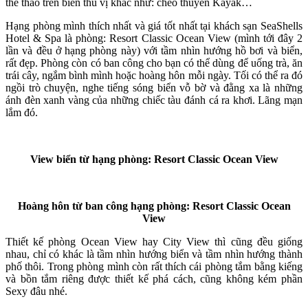
thể thao trên biển thú vị khác như: chèo thuyền Kayak…
Hạng phòng mình thích nhất và giá tốt nhất tại khách sạn SeaShells
Hotel & Spa là phòng: Resort Classic Ocean View (mình tới đây 2
lần và đều ở hạng phòng này) với tầm nhìn hướng hồ bơi và biển,
rất đẹp. Phòng còn có ban công cho bạn có thể dùng để uống trà, ăn
trái cây, ngắm bình mình hoặc hoàng hôn mỗi ngày. Tối có thể ra đó
ngồi trò chuyện, nghe tiếng sóng biển vỗ bờ và đằng xa là những
ánh đèn xanh vàng của những chiếc tàu đánh cá ra khơi. Lãng mạn
lắm đó.
View biển từ hạng phòng:
Resort Classic Ocean View
Hoàng hôn từ ban công hạng phòng:
Resort Classic Ocean
View
Thiết kế phòng Ocean View hay City View thì cũng đều giống
nhau, chỉ có khác là tầm nhìn hướng biển và tầm nhìn hướng thành
phố thôi. Trong phòng mình còn rất thích cái phòng tắm bằng kiếng
và bồn tắm riêng được thiết kế phá cách, cũng không kém phần
Sexy đâu nhé.