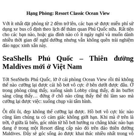
Hạng Phòng: Resort Classic Ocean View
Với ít nhất đặt phòng từ 2 đêm trở lên, các bạn sẽ được miễn phí sử
dụng xe bus cố định theo lịch để thăm quan Phú Quốc nữa. Rất tiện
cho các bạn nào, hoặc gia đình nào có ít ngày nghỉ và muốn dành
nhiều thời gian để nghĩ dưỡng nhưng vẫn không quên trải nghiệm
đảo ngọc xinh xắn này.
SeaShells Phú Quốc – Thiên đường
Maldives mới ở Việt Nam
Tới SeaShells Phú Quốc, lỡ ở cái phòng Ocean View rồi thì không
thể nào cưỡng lại được cái hồ bơi vô cực ở bên dưới được đâu. Ở
trong phòng cũng thấy, xuống sảnh Lobby cũng thấy, đi ăn buffet
sáng cũng thấy… đứng ở chỗ nào cũng thấy thế thì làm sao mà
cưỡng lại được việc: xuống chụp vài tấm hình.
Ôi dồi ôi, đẹp không thể cưỡng lại được. Hồ bơi vô cực lúc nào
cũng làm chúng ta có cảm giác không giới hạn. Khi mà ở trên là
trời, ở giữa là biển, góc nhìn từ hồ bơi hướng ra chẳng khác nào bạn
đang ở trong một Resort đẳng cấp nào đó trên đảo thiên đường
Maldives. Đây sẽ góc sống ảo được khai thác nhiều nhất trong vô