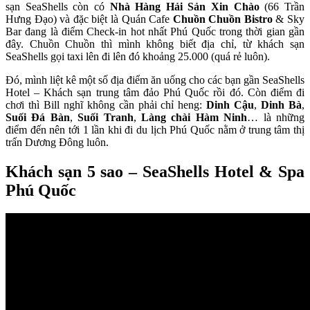
sạn SeaShells còn có
Nhà Hàng Hải Sản Xin Chào
(66 Trần
Hưng Đạo) và đặc biệt là Quán Cafe
Chuồn Chuồn Bistro
& Sky
Bar đang là điểm Check-in hot nhất Phú Quốc trong thời gian gần
đây. Chuồn Chuồn thì mình không biết địa chỉ, từ khách sạn
SeaShells gọi taxi lên đi lên đó khoảng 25.000 (quá rẻ luôn).
Đó, mình liệt kê một số địa điểm ăn uống cho các bạn gần SeaShells
Hotel – Khách sạn trung tâm đảo Phú Quốc rồi đó. Còn điểm đi
chơi thì Bill nghĩ không cần phải chỉ heng:
Dinh Cậu
,
Dinh Bà
,
Suối Đá Bàn
,
Suối Tranh
,
Làng chài Hàm Ninh
… là những
điểm đến nên tới 1 lần khi đi du lịch Phú Quốc nằm ở trung tâm thị
trấn Dương Đông luôn.
Khách sạn 5 sao – SeaShells Hotel & Spa
Phú Quốc