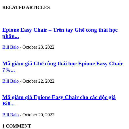
RELATED ARTICLES
Epione Easy Chair – Trên tay Ghế công thái học
phân...
Bill Balo
-
October 23, 2022
Mã giảm giá Ghế công thái học Epione Easy Chair
7%...
Bill Balo
-
October 22, 2022
Mã giảm giá Epione Easy Chair cho các độc giả
Bill...
Bill Balo
-
October 20, 2022
1 COMMENT