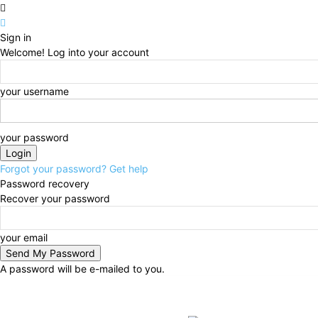
Sign in
Welcome! Log into your account
your username
your password
Forgot your password? Get help
Password recovery
Recover your password
your email
A password will be e-mailed to you.
C
Saturday, August 8, 2026
29.9
Ho Chi Minh City