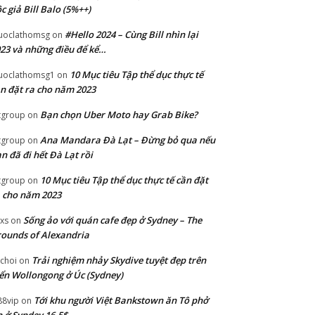
c giả Bill Balo (5%++)
#Hello 2024 – Cùng Bill nhìn lại
uoclathomsg
on
23 và những điều để kể…
10 Mục tiêu Tập thể dục thực tế
uoclathomsg1
on
n đặt ra cho năm 2023
Bạn chọn Uber Moto hay Grab Bike?
tgroup
on
Ana Mandara Đà Lạt – Đừng bỏ qua nếu
tgroup
on
n đã đi hết Đà Lạt rồi
10 Mục tiêu Tập thể dục thực tế cần đặt
tgroup
on
 cho năm 2023
Sống ảo với quán cafe đẹp ở Sydney – The
xs
on
ounds of Alexandria
Trải nghiệm nhảy Skydive tuyệt đẹp trên
choi
on
ển Wollongong ở Úc (Sydney)
Tới khu người Việt Bankstown ăn Tô phở
88vip
on