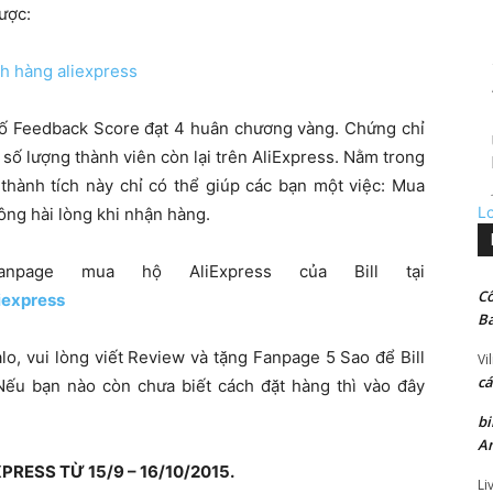
ược:
 số Feedback Score đạt 4 huân chương vàng. Chứng chỉ
 số lượng thành viên còn lại trên AliExpress. Nằm trong
hành tích này chỉ có thể giúp các bạn một việc: Mua
L
hông hài lòng khi nhận hàng.
page mua hộ AliExpress của Bill tại
Cô
iexpress
Ba
alo, vui lòng viết Review và tặng Fanpage 5 Sao để Bill
Vi
cá
 Nếu bạn nào còn chưa biết cách đặt hàng thì vào đây
bi
An
ESS TỪ 15/9 – 16/10/2015.
Li