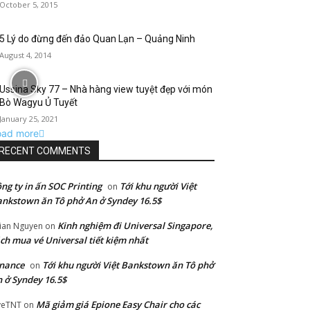
October 5, 2015
5 Lý do đừng đến đảo Quan Lạn – Quảng Ninh
August 4, 2014
Ussina Sky 77 – Nhà hàng view tuyệt đẹp với món
Bò Wagyu Ủ Tuyết
January 25, 2021
oad more
RECENT COMMENTS
ng ty in ấn SOC Printing
Tới khu người Việt
on
nkstown ăn Tô phở An ở Syndey 16.5$
Kinh nghiệm đi Universal Singapore,
lian Nguyen
on
ch mua vé Universal tiết kiệm nhất
nance
Tới khu người Việt Bankstown ăn Tô phở
on
 ở Syndey 16.5$
Mã giảm giá Epione Easy Chair cho các
veTNT
on