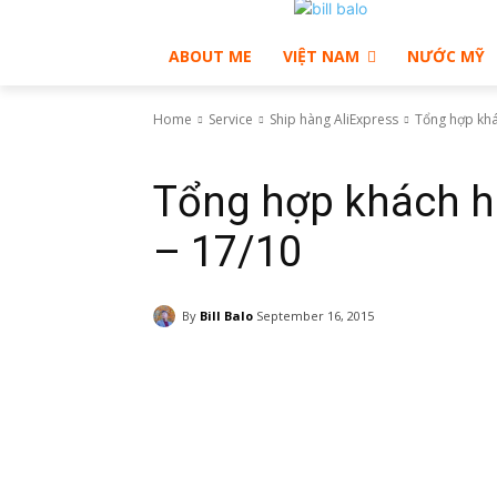
ABOUT ME
VIỆT NAM
NƯỚC MỸ
Home
Service
Ship hàng AliExpress
Tổng hợp khá
Ship hàng AliExpress
Tổng hợp khách h
– 17/10
By
Bill Balo
September 16, 2015
Facebook
Twitter
Pinte