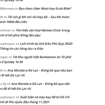
 ở Syndey 16.5$
Bạn chọn Uber Moto hay Grab Bike?
888review
on
Tôi nói gì khi nói về chạy bộ – Sau khi hoàn
99
on
ành 10KM đầu tiên
Tìm hiểu văn hoá Women Diver trong
betmobi
on
nh trình phía Đông đảo Jeju
Lịch trình du lịch Đảo Phú Quý 2N2D
ourphuquoc
on
Thông tin các hãng tàu ra Đảo
Tới khu người Việt Bankstown ăn Tô phở
ngvip
on
 ở Syndey 16.5$
Ana Mandara Đà Lạt – Đừng bỏ qua nếu bạn
88
on
 đi hết Đà Lạt rồi
Ana Mandara Đà Lạt – Đừng bỏ qua nếu
o Ny
on
n đã đi hết Đà Lạt rồi
Xuất hiện vé máy bay 0đ từ Hồ Chí
ourphuquoc
on
nh đi Phú Quốc đầu tháng 11.2021