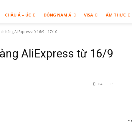
CHÂU Á – ÚC
ĐÔNG NAM Á
VISA
ẨM THỰC
ch hàng AliExpress từ 16/9 – 17/10
àng AliExpress từ 16/9
384
1
rest
WhatsApp
- 