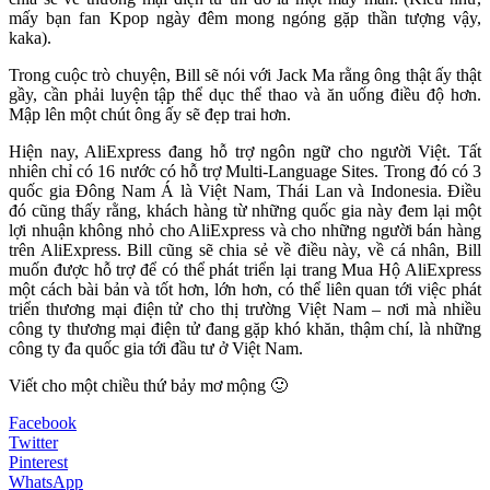
mấy bạn fan Kpop ngày đêm mong ngóng gặp thần tượng vậy,
kaka).
Trong cuộc trò chuyện, Bill sẽ nói với Jack Ma rằng ông thật ấy thật
gầy, cần phải luyện tập thể dục thể thao và ăn uống điều độ hơn.
Mập lên một chút ông ấy sẽ đẹp trai hơn.
Hiện nay, AliExpress đang hỗ trợ ngôn ngữ cho người Việt. Tất
nhiên chỉ có 16 nước có hỗ trợ Multi-Language Sites. Trong đó có 3
quốc gia Đông Nam Á là Việt Nam, Thái Lan và Indonesia. Điều
đó cũng thấy rằng, khách hàng từ những quốc gia này đem lại một
lợi nhuận không nhỏ cho AliExpress và cho những người bán hàng
trên AliExpress. Bill cũng sẽ chia sẻ về điều này, về cá nhân, Bill
muốn được hỗ trợ để có thể phát triển lại trang Mua Hộ AliExpress
một cách bài bản và tốt hơn, lớn hơn, có thể liên quan tới việc phát
triển thương mại điện tử cho thị trường Việt Nam – nơi mà nhiều
công ty thương mại điện tử đang gặp khó khăn, thậm chí, là những
công ty đa quốc gia tới đầu tư ở Việt Nam.
Viết cho một chiều thứ bảy mơ mộng 🙂
Facebook
Twitter
Pinterest
WhatsApp