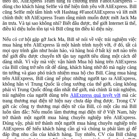
theo đó, AliExpress Team tung ra chương trình FanofAliexpress –
dùng cho khách hàng Selfie và thể hiện tình yêu với AliExpress. Bill
cũng Selfie một tấm hình với Hashtag #FanofAliExpress và lời mời
chính thức tới AliExpress Team rằng mình muốn được mời Jack Ma
ăn trưa. Và tại sao không nhỉ? Biết đâu được, thế giới Internet là thế,
điều kì diệu luôn tồn tại và Bill cũng tin điều kì diệu này.
Nếu có cơ hội gặp gỡ Jack Ma, Bill sẽ nói về việc trải nghiệm việc
mua hàng trên AliExpress là một hành trình tuyệt vời, ở đó, tất cả
mọi quy trình gần như hoàn hảo, và hàng hoá ở bất kỳ nơi nào trên
thế giới đều được chuyển tới tận tay người tiêu dùng một cách dễ
dàng nhất. Vì vậy mà việc vận hành Mua hộ hàng trên AliExpress
của Bill cũng trở nên rất dễ dàng, khách hàng nhờ đó mà ngày càng
tin tưởng và giao phó trách nhiệm mua hộ cho Bill. Càng mua hàng
trên AliExpress, Bill càng nể phục những người tạo ra AliExpress,
không hẳn vì Trung Quốc là công xưởng của thế giới, càng không
phải vì Trung Quốc đông dân nhất thế giới, mà chính là trải nghiệm,
trải nghiệm của người dùng trên
AliExpress quá tuyệt vời
mà các
trang thương mại điện tử hiện nay chưa đáp ứng được. Trong CV
gửi các công ty thương mại điện tử của Bill, có một câu mà Bill
luôn tâm đắc: Nếu muốn làm thương mại điện tử ở Việt Nam, hãy
trở thành một người mua hàng chuyên nghiệp trên AliExpress.
Đúng vậy, phải trở thành một người mua hàng chuyên nghiệp trên
AliExpress để hiểu khách hàng cần gì và chúng ta phải làm gì để
đáp ứng nhu cầu của khách hàng. Tuy nhiên, CV của Bill chẳng