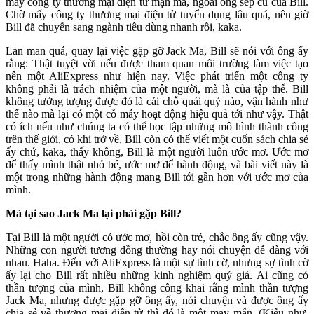
mấy công ty thương mại điện tử mặn mà, ngoài ông sếp cũ của Bill.
Chờ mấy công ty thương mại điện tử tuyển dụng lâu quá, nên giờ
Bill đã chuyển sang ngành tiêu dùng nhanh rồi, kaka.
Lan man quá, quay lại việc gặp gỡ Jack Ma, Bill sẽ nói với ông ấy
rằng: Thật tuyệt vời nếu được tham quan môi trường làm việc tạo
nên một AliExpress như hiện nay. Việc phát triển một công ty
không phải là trách nhiệm của một người, mà là của tập thể. Bill
không tưởng tượng được đó là cái chỗ quái quỷ nào, vận hành như
thế nào mà lại có một cỗ máy hoạt động hiệu quả tới như vậy. Thật
có ích nếu như chúng ta có thể học tập những mô hình thành công
trên thế giới, có khi trở về, Bill còn có thể viết một cuốn sách chia sẻ
ấy chứ, kaka, thấy không, Bill là một người luôn ước mơ. Ước mơ
để thấy mình thật nhỏ bé, ước mơ để hành động, và bài viết này là
một trong những hành động mang Bill tới gần hơn với ước mơ của
mình.
Mà tại sao Jack Ma lại phải gặp Bill?
Tại Bill là một người có ước mơ, hồi còn trẻ, chắc ông ấy cũng vậy.
Những con người tương đồng thường hay nói chuyện dễ dàng với
nhau. Haha. Đến với AliExpress là một sự tình cờ, nhưng sự tình cờ
ấy lại cho Bill rất nhiều những kinh nghiệm quý giá. Ai cũng có
thần tượng của mình, Bill không công khai rằng mình thần tượng
Jack Ma, nhưng được gặp gỡ ông ấy, nói chuyện và được ông ấy
chia sẻ về thương mại điện tử thì đó là một may mắn. (Kiểu như,