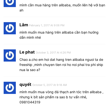
mình cần mua hàng trên alibaba, muốn liên hệ với bạn
ah
Lâm
February 1, 2017 At 9:06 PM
mình muốn mua hàng trên alibaba cần bạn hướng
dẫn mình nhé
Le phat
October 3, 2017 At 4:26 PM
Chao a.cho em hoi dat hang tren alibaba nguoi ta de
freeship ,minh chuyen tien roi ho noi phai tra phi ship
nua la sao a?
quyết
October 5, 2017 At 9:18 AM
mình muốn mua vòng đá thạch anh tóc trên alibaba ,
nhưng k bít sản phẩm ra sao b tư vấn nhé,
0981044319