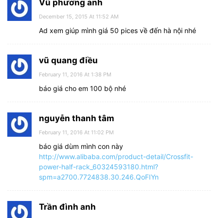
Vũ phương anh
December 15, 2015 At 11:52 AM
Ad xem giúp mình giá 50 pices về đến hà nội nhé
vũ quang điều
February 11, 2016 At 1:38 PM
báo giá cho em 100 bộ nhé
nguyễn thanh tâm
February 11, 2016 At 11:02 PM
báo giá dùm mình con này
http://www.alibaba.com/product-detail/Crossfit-
power-half-rack_60324593180.html?
spm=a2700.7724838.30.246.QoFIYn
Trần đình anh