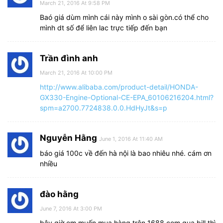
March 21, 2016 At 9:58 PM
Baó giá dùm mình cái này mình o sài gòn.có thể cho
mình dt số để liên lac trực tiếp đến bạn
Trần đình anh
March 21, 2016 At 10:00 PM
http://www.alibaba.com/product-detail/HONDA-
GX330-Engine-Optional-CE-EPA_60106216204.html?
spm=a2700.7724838.0.0.HdHyJt&s=p
Nguyễn Hằng
June 1, 2016 At 11:40 AM
báo giá 100c về đến hà nội là bao nhiêu nhé. cám ơn
nhiều
đào hằng
June 7, 2016 At 3:00 PM
bây giờ em muốn mua hàng trên 1688.com qua bill thì