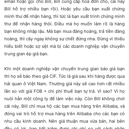
email hoặc gọi cho Bill, Bill cung cấp hoá đơn cho, cái này
Bill hỗ trợ nhiều bạn rồi). Hoặc yêu cầu bạn xuất chứng
minh thư để nhận hàng, thì tức là bạn xuất trình chứng minh
thư để nhận hàng thôi. Điều mà họ muốn làm rõ là hàng
bạn không nhập lậu. Mà bạn mua đàng hoàng, trả tiền đàng
hoàng, thì cây ngay không sự chết đứng nha. Đừng vì thiếu
hiểu biết hoặc sợ sệt mà bị các doanh nghiệp vận chuyển
trung gian ép giá bạn.
Khi một doanh nghiệp vận chuyển trung gian báo giá bạn
thì họ sẽ báo theo giá CIF. Tức là giá sau khi hàng được qua
hải quan ở Việt Nam. Thường giá này sẽ cao hơn rất nhiều
lần so với giá FOB + chi phí thuế bạn tự trả. Vì sao? Vì họ
nuôi hẳn một công ty để làm việc này. Còn Bill không chơi
cái này, Bill chỉ mua hộ các bạn mua hàng trên Alibaba, và
đóng vai trò hỗ trợ mua hàng trên Alibaba cho các bạn có
nhu cầu kinh doanh. Nên giá thuận mua vừa bán, hai bên
đều có lợi, bạn tiết kiệm được chi phí so với cách nhập