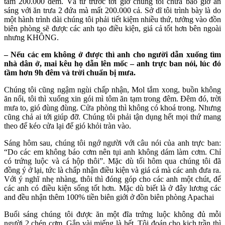
tầm 200.000 đêm. Và từ trước tới giờ chúng tôi chưa bao giờ ăn
sáng với ăn trưa 2 đứa mà mất 200.000 cả. Sở dĩ tôi trình bày là do
một hành trình dài chúng tôi phải tiết kiệm nhiều thứ, tưởng vào đồn
biên phòng sẽ được các anh tạo điều kiện, giá cả tốt hơn bên ngoài
nhưng KHÔNG.
– Nếu các em không ở được thì anh cho người dẫn xuống tìm
nhà dân ở, mai kêu họ dẫn lên mốc – anh trực ban nói, lúc đó
tầm hơn 9h đêm và trời chuẩn bị mưa.
Chúng tôi cũng ngậm ngùi chấp nhận, Mol tắm xong, buồn không
ăn nổi, tôi thì xuống xin gói mì tôm ăn tạm trong đêm. Đêm đó, trời
mưa to, gió đùng đùng. Cửa phòng thì không có khoá trong. Nhưng
cũng chả ai tới giúp đỡ. Chúng tôi phải tận dụng hết mọi thứ mang
theo để kéo cửa lại để gió khỏi tràn vào.
Sáng hôm sau, chúng tôi ngớ người với câu nói của anh trực ban:
“Do các em không báo cơm nên tụi anh không dám làm cơm. Chỉ
có trứng luộc và cá hộp thôi”. Mặc dù tối hôm qua chúng tôi đã
đồng ý ở lại, tức là chấp nhận điều kiện và giá cả mà các anh đưa ra.
Với ý nghĩ nhẹ nhàng, thôi thì đóng góp cho các anh một chút, để
các anh có điều kiện sống tốt hơn. Mặc dù biết là ở đây lương các
and đều nhận thêm 100% tiền biên giới ở đồn biên phòng Apachai
Buổi sáng chúng tôi được ăn một đĩa trứng luộc không đủ mỗi
người 2 chén cơm. Gắp vài miếng là hết. Tôi đoán cho kịch trần thì