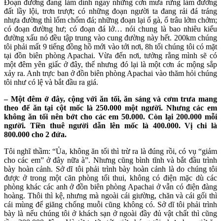
Đoạn đường đang làm dính ngay những cơn mưa rừng làm đường
đất lầy lội, trơn trượt; có những đoạn người ta đang rải đá tráng
nhựa đường thì lổm chổm đá; những đoạn lại ổ gà, ổ trâu lởm chởm;
có đoạn đường hư; có đoạn đá lở… nói chung là bao nhiêu kiểu
đường xấu nó đều tập trung vào cung đường này hết. 200km chúng
tôi phải mất 9 tiếng đồng hồ mới vào tới nơi, 8h tối chúng tôi có mặt
tại đồn biên phòng Apachai. Vừa đến nơi, tưởng rằng mình sẽ có
một đêm yên giấc ở đây, thế nhưng đó lại là một cơn ác mộng sắp
xảy ra. Anh trực ban ở đồn biên phòng Apachai vào thăm hỏi chúng
tôi như có lệ và bắt đầu ra giá.
– Một đêm ở đây, cộng với ăn tối, ăn sáng và cơm trưa mang
theo để ăn tại cột mốc là 250.000 một người. Nhưng các em
không ăn tối nên bớt cho các em 50.000. Còn lại 200.000 mỗi
người. Tiền thuê người dẫn lên mốc là 400.000. Vị chi là
800.000 cho 2 đứa.
Tôi nghĩ thầm: “Ủa, không ăn tối thì trừ ra là đúng rồi, có vụ “giảm
cho các em” ở đây nữa à”. Nhưng cũng bình tĩnh và bắt đầu trình
bày hoàn cảnh. Sở dĩ tôi phải trình bày hoàn cảnh là do chúng tôi
được ở trong một căn phòng tối thui, không có điện mặc dù các
phòng khác các anh ở đồn biên phòng Apachai ở vẫn có điện đàng
hoàng. Thôi thì kệ, nhưng mà ngoài cái giường, chăn và cái gối thì
cái mùng để giăng chống muỗi cũng không có. Sở dĩ tôi phải trình
bày là nếu chúng tôi ở khách sạn ở ngoài đầy đủ vật chất thì cũng