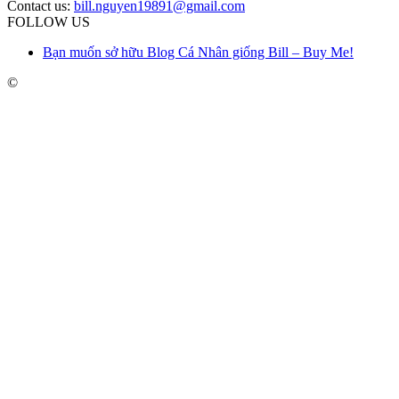
Contact us:
bill.nguyen19891@gmail.com
FOLLOW US
Bạn muốn sở hữu Blog Cá Nhân giống Bill – Buy Me!
©