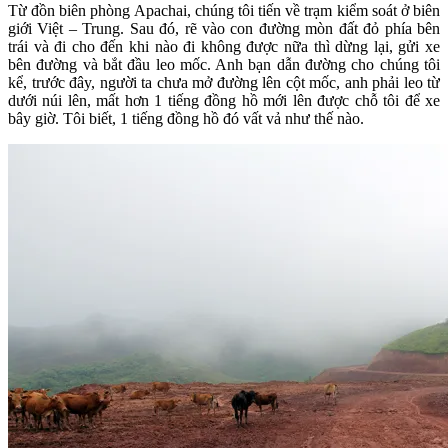
Từ đồn biên phòng Apachai, chúng tôi tiến về trạm kiểm soát ở biên
giới Việt – Trung. Sau đó, rẽ vào con đường mòn đất đỏ phía bên
trái và đi cho đến khi nào đi không được nữa thì dừng lại, gửi xe
bên đường và bắt đầu leo mốc. Anh bạn dẫn đường cho chúng tôi
kể, trước đây, người ta chưa mở đường lên cột mốc, anh phải leo từ
dưới núi lên, mất hơn 1 tiếng đồng hồ mới lên được chỗ tôi để xe
bây giờ. Tôi biết, 1 tiếng đồng hồ đó vất vả như thế nào.