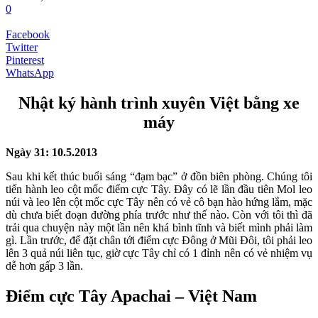
0
Facebook
Twitter
Pinterest
WhatsApp
Nhật ký hành trình xuyên Việt bằng xe
máy
Ngày 31: 10.5.2013
Sau khi kết thúc buổi sáng “đạm bạc” ở đồn biên phòng. Chúng tôi
tiến hành leo cột mốc điểm cực Tây. Đây có lẽ lần đầu tiên Mol leo
núi và leo lên cột mốc cực Tây nên có vẻ cô bạn hào hứng lắm, mặc
dù chưa biết đoạn đường phía trước như thế nào. Còn với tôi thì đã
trải qua chuyện này một lần nên khá bình tĩnh và biết mình phải làm
gì. Lần trước, để đặt chân tới điểm cực Đông ở Mũi Đôi, tôi phải leo
lên 3 quả núi liên tục, giờ cực Tây chỉ có 1 đỉnh nên có vẻ nhiệm vụ
dễ hơn gấp 3 lần.
Điểm cực Tây Apachai – Việt Nam