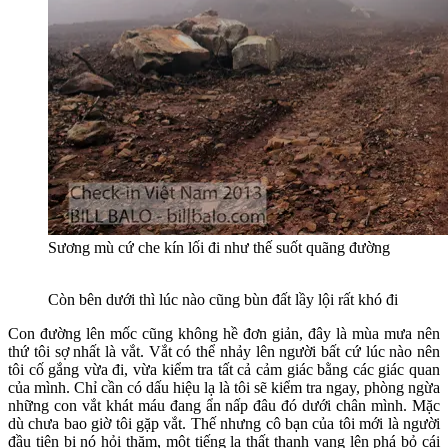
Sương mù cứ che kín lối đi như thế suốt quãng đường
Còn bên dưới thì lúc nào cũng bùn đất lầy lội rất khó đi
Con đường lên mốc cũng không hề đơn giản, đây là mùa mưa nên
thứ tôi sợ nhất là vắt. Vắt có thể nhảy lên người bất cứ lúc nào nên
tôi cố gắng vừa đi, vừa kiểm tra tất cả cảm giác bằng các giác quan
của mình. Chỉ cần có dấu hiệu lạ là tôi sẽ kiểm tra ngay, phòng ngừa
những con vắt khát máu đang ẩn nấp đâu đó dưới chân mình. Mặc
dù chưa bao giờ tôi gặp vắt. Thế nhưng cô bạn của tôi mới là người
đầu tiên bị nó hỏi thăm, một tiếng la thất thanh vang lên phá bỏ cái