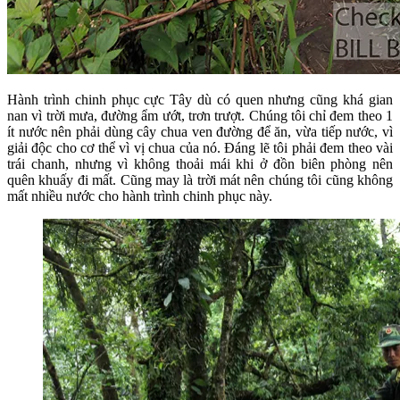
Hành trình chinh phục cực Tây dù có quen nhưng cũng khá gian
nan vì trời mưa, đường ẩm ướt, trơn trượt. Chúng tôi chỉ đem theo 1
ít nước nên phải dùng cây chua ven đường để ăn, vừa tiếp nước, vì
giải độc cho cơ thể vì vị chua của nó. Đáng lẽ tôi phải đem theo vài
trái chanh, nhưng vì không thoải mái khi ở đồn biên phòng nên
quên khuấy đi mất. Cũng may là trời mát nên chúng tôi cũng không
mất nhiều nước cho hành trình chinh phục này.