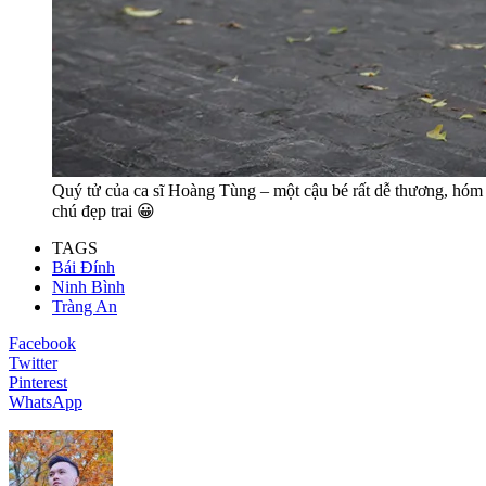
Quý tử của ca sĩ Hoàng Tùng – một cậu bé rất dễ thương, hóm h
chú đẹp trai 😀
TAGS
Bái Đính
Ninh Bình
Tràng An
Facebook
Twitter
Pinterest
WhatsApp