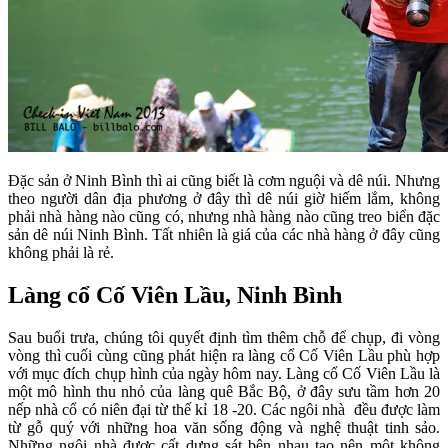
Đặc sản ở Ninh Bình thì ai cũng biết là cơm nguội và dê núi. Nhưng
theo người dân địa phương ở đây thì dê núi giờ hiếm lắm, không
phải nhà hàng nào cũng có, nhưng nhà hàng nào cũng treo biển đặc
sản dê núi Ninh Bình. Tất nhiên là giá của các nhà hàng ở đây cũng
không phải là rẻ.
Làng cổ Cố Viên Lầu, Ninh Bình
Sau buổi trưa, chúng tôi quyết định tìm thêm chỗ để chụp, đi vòng
vòng thì cuối cùng cũng phát hiện ra làng cổ Cố Viên Lầu phù hợp
với mục đích chụp hình của ngày hôm nay. Làng cổ Cố Viên Lầu là
một mô hình thu nhỏ của làng quê Bắc Bộ, ở đây sưu tầm hơn 20
nếp nhà cổ có niên đại từ thế kỉ 18 -20. Các ngôi nhà đều được làm
từ gỗ quý với những hoa văn sống động và nghệ thuật tinh sảo.
Những ngôi nhà được cất dựng sát bên nhau tạo nên một không