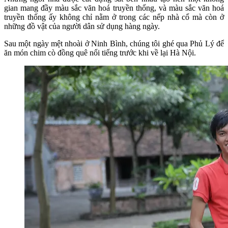
gian mang đầy màu sắc văn hoá truyền thống, và màu sắc văn hoá
truyền thống ấy không chỉ nằm ở trong các nếp nhà cổ mà còn ở
những đồ vật của người dân sử dụng hàng ngày.
Sau một ngày mệt nhoài ở Ninh Bình, chúng tôi ghé qua Phủ Lý để
ăn món chim cò đồng quê nổi tiếng trước khi về lại Hà Nội.