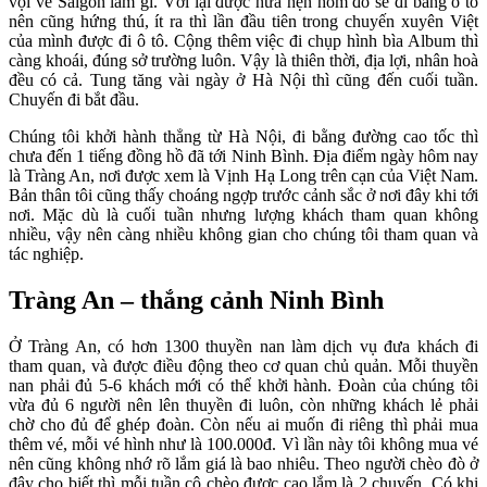
vội về Saigon làm gì. Với lại được hứa hẹn hôm đó sẽ đi bằng ô tô
nên cũng hứng thú, ít ra thì lần đầu tiên trong chuyến xuyên Việt
của mình được đi ô tô. Cộng thêm việc đi chụp hình bìa Album thì
càng khoái, đúng sở trường luôn. Vậy là thiên thời, địa lợi, nhân hoà
đều có cả. Tung tăng vài ngày ở Hà Nội thì cũng đến cuối tuần.
Chuyến đi bắt đầu.
Chúng tôi khởi hành thẳng từ Hà Nội, đi bằng đường cao tốc thì
chưa đến 1 tiếng đồng hồ đã tới Ninh Bình. Địa điểm ngày hôm nay
là Tràng An, nơi được xem là Vịnh Hạ Long trên cạn của Việt Nam.
Bản thân tôi cũng thấy choáng ngợp trước cảnh sắc ở nơi đây khi tới
nơi. Mặc dù là cuối tuần nhưng lượng khách tham quan không
nhiều, vậy nên càng nhiều không gian cho chúng tôi tham quan và
tác nghiệp.
Tràng An – thắng cảnh Ninh Bình
Ở Tràng An, có hơn 1300 thuyền nan làm dịch vụ đưa khách đi
tham quan, và được điều động theo cơ quan chủ quản. Mỗi thuyền
nan phải đủ 5-6 khách mới có thể khởi hành. Đoàn của chúng tôi
vừa đủ 6 người nên lên thuyền đi luôn, còn những khách lẻ phải
chờ cho đủ để ghép đoàn. Còn nếu ai muốn đi riêng thì phải mua
thêm vé, mỗi vé hình như là 100.000đ. Vì lần này tôi không mua vé
nên cũng không nhớ rõ lắm giá là bao nhiêu. Theo người chèo đò ở
đây cho biết thì mỗi tuần cô chèo được cao lắm là 2 chuyến. Có khi