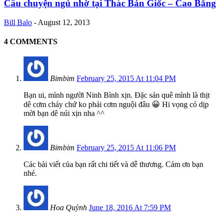
Câu chuyện ngủ nhờ tại Thác Bản Giốc – Cao Bằng
Bill Balo
-
August 12, 2013
4 COMMENTS
Bimbim
February 25, 2015 At 11:04 PM
Bạn ui, mình người Ninh Bình xịn. Đặc sản quê mình là thịt
dê cơm cháy chứ ko phải cơm nguội đâu 😀 Hi vọng có dịp
mời bạn dê núi xịn nha ^^
Bimbim
February 25, 2015 At 11:06 PM
Các bài viết của bạn rất chi tiết và dễ thương. Cảm ơn bạn
nhé.
Hoa Quỳnh
June 18, 2016 At 7:59 PM