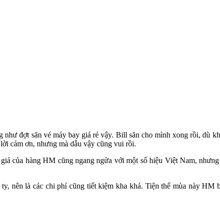
ống như đợt săn vé máy bay giá rẻ vậy. Bill săn cho mình xong rồi, dù
ời cảm ơn, nhưng mà dẫu vậy cũng vui rồi.
hì giá của hàng HM cũng ngang ngửa với một số hiệu Việt Nam, nhưng 
g ty, nên là các chi phí cũng tiết kiệm kha khá. Tiện thể mùa này HM