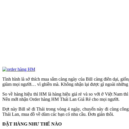
Tình hình là sở thích mua sắm càng ngày của Bill càng điên dại, gi
giùm mọi người… vì ghiền mà. Không nhận lại được gì ngoài những l
So về hàng hiệu thì HM là hàng hiệu giá rẻ và so với ở Việt Nam t
Nên mới nhận Order hàng HM Thái Lan Giá Rẻ cho mọi người.
Đợt này Bill sẽ đi Thái trong vòng 4 ngày, chuyến này đi cùng côn
Thái Lan, mua đồ về dùm các bạn có nhu cầu. Đơn giản thôi.
ĐẶT HÀNG NHƯ THẾ NÀO