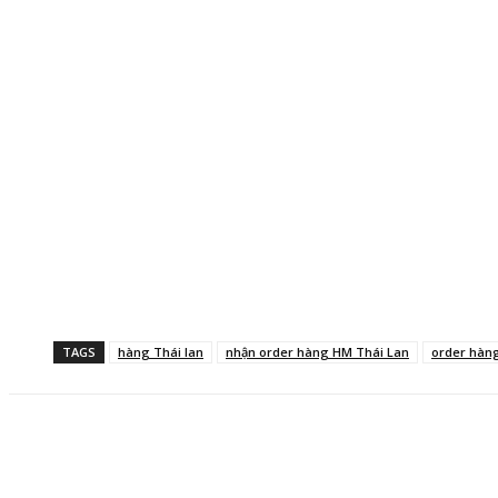
TAGS
hàng Thái lan
nhận order hàng HM Thái Lan
order hàn
Facebook
Twitter
Pinterest
WhatsApp