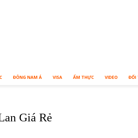
Bạn muốn sở hữu Blog Cá Nhân giống Bill – Buy Me!
C
ĐÔNG NAM Á
VISA
ẨM THỰC
VIDEO
ĐỐI
Lan Giá Rẻ