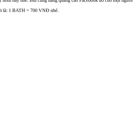
 hôm nay nhé. Bill cũng đăng quảng cáo Facebook đồ cho mọi người biế
ính là: 1 BATH = 700 VNĐ nhé.