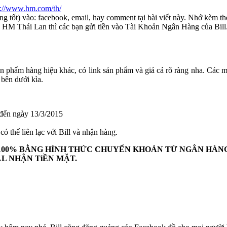
p://www.hm.com/th/
ốt) vào: facebook, email, hay comment tại bài viết này. Nhớ kèm theo s
ng HM Thái Lan thì các bạn gửi tiền vào Tài Khoản Ngân Hàng của Bill
 phẩm hàng hiệu khác, có link sản phẩm và giá cả rõ ràng nha. Các mặt
 bên dưới kìa.
đến ngày 13/3/2015
ó thể liên lạc với Bill và nhận hàng.
 100% BẰNG HÌNH THỨC CHUYỂN KHOẢN TỪ NGÂN HÀN
LL NHẬN TiỀN MẶT.