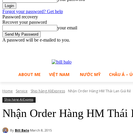
Forgot your password? Get help
Password recovery
Recover your password
your email
A password will be e-mailed to you.
C
Sunday, August 9, 2026
Sign in / Join
27.8
Ho Chi Minh City
ABOUT ME
VIỆT NAM
NƯỚC MỸ
CHÂU Á – Ú
Home
Service
Ship hàng AliExpress
Nhận Order Hàng HM Thái Lan Giá Rẻ
Ship hàng AliExpress
Nhận Order Hàng HM Thái 
By
Bill Balo
March 8, 2015