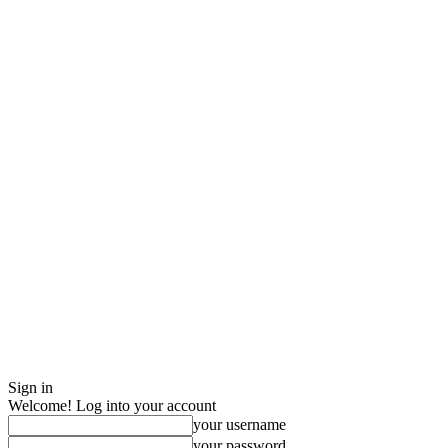
Sign in
Welcome! Log into your account
your username
your password