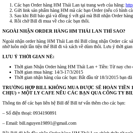
Các bạn Order hàng HM Thái Lan tại trang web của hãng:
htt
Gửi link sản phẩm hàng HM mà các bạn Order (nếu có hình càng t
Sau khi Bill báo giá và đồng ý với giá mà Bill nhận Order hà
Rồi chờ Bill đi mua về cho các bạn thôi.
NGOÀI NHẬN ORDER HÀNG HM THÁI LAN THÌ SAO?
Ngoài nhận order hàng HM Thái Lan thì Bill cũng nhận Order các sản
nhờ luôn một lần tiện thể Bill đi và xách về dùm thôi. Lưu ý thời gian
LƯU Ý THỜI GIAN NÈ:
Thời gian Nhận Order hàng HM Thái Lan + Tiền: Từ nay cho 
Thời gian mua hàng: 14/3-17/3/2015
Thời gian nhận hàng của các bạn: Bắt đầu từ 18/3/2015 bạn đã c
TRƯỜNG HỢP BILL KHÔNG MUA ĐƯỢC SẼ HOÀN TIỀN
CHỊU) + MỘT LY CAFE NẾU CÁC BẠN QUA CÔNG TY BI
Thông tin để các bạn liên hệ Bill để Bill tư vấn thêm cho các bạn:
– Số điện thoại: 0934190891
– Email: bill.nguyen19891@gmail.com