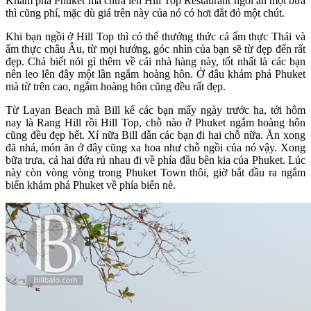
Khám phá Phuket mà chưa lên Hill Top Restaurant ngồi ăn một bữa
thì cũng phí, mặc dù giá trên này của nó có hơi đắt đỏ một chút.
Khi bạn ngồi ở Hill Top thì có thể thưởng thức cả ẩm thực Thái và
ẩm thực châu Âu, từ mọi hướng, góc nhìn của bạn sẽ từ đẹp đến rất
đẹp. Chả biết nói gì thêm về cái nhà hàng này, tốt nhất là các bạn
nên leo lên đây một lần ngắm hoàng hôn. Ở đâu khám phá Phuket
mà từ trên cao, ngắm hoàng hôn cũng đều rất đẹp.
Từ Layan Beach mà Bill kể các bạn mấy ngày trước ha, tới hôm
nay là Rang Hill rồi Hill Top, chỗ nào ở Phuket ngắm hoàng hôn
cũng đều đẹp hết. Xí nữa Bill dẫn các bạn đi hai chỗ nữa. Ăn xong
đã nhá, món ăn ở đây cũng xa hoa như chỗ ngồi của nó vậy. Xong
bữa trưa, cả hai đứa rủ nhau đi về phía đầu bên kia của Phuket. Lúc
này còn vòng vòng trong Phuket Town thôi, giờ bắt đầu ra ngắm
biển khám phá Phuket về phía biển nè.