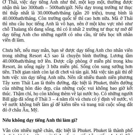
Ở Thái, việc dạy tiếng Anh như thế, một kẹp một, thường được
nhận thù lao 300bath – 500bath/giờ. Nếu dạy trong trường tư thục
thì thấp nhất là 30.000bath/tháng (gần 20 triệu), trung bình là
40.000bath/tháng. Còn trường quốc tế thì cao hơn nữa. Mà ở Thái
thì nhu cầu học tiếng Anh là vô hạn, nên ở một khu vực nhỏ như
chỗ Thalang tôi đang sống, thì có ít nhất 2 trường tư thục tự mở để
dạy tiếng Anh cho những người có nhu cầu, từ tiểu học tới nhân
viên đi làm.
Chưa hết, nếu may mắn, bạn sẽ được dạy tiếng Anh cho nhân viên
trong những Resort 4,5 sao là chuyện bình thường. Lương tầm
40.000bath/tháng trở lên. Được cấp phòng ở miễn phí trong khu
Resort, ăn uống ngày 3 bữa miễn phí. Sống còn sung sướng hơn
tiên. Thời gian rảnh còn lại đi chơi và tán gái. Mà việc tán gái thì dễ
hơn việc xin dạy tiếng Anh nữa. Nên rất nhiều thanh niên phương
Tây xem Thái Lan là thiên đường, đặc biệt là Phuket, thiên đường
của những hòn đảo đẹp, của những cuộc vui không bao giờ kết
thúc. Thậm chí, họ còn không thèm về lại nước họ. Có những người
Bill gặp đã sống ở Thái 3 – 4 năm rồi và chưa có ý định về nước, vì
về nước không biết làm gì để kiếm tiền và trang trải cuộc sống đắt
đỏ ở châu Âu, Mỹ.
Nếu không dạy tiếng Anh thì làm gì?
Vẫn còn nhiều nghề chán, đặc biệt là Phuket. Phuket là thành phố