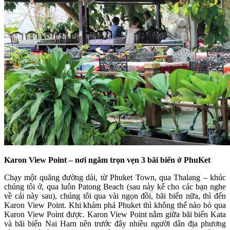
Karon View Point – nơi ngắm trọn vẹn 3 bãi biển ở PhuKet
Chạy một quãng đường dài, từ Phuket Town, qua Thalang – khúc
chúng tôi ở, qua luôn Patong Beach (sau này kể cho các bạn nghe
về cái này sau), chúng tôi qua vài ngọn đồi, bãi biển nữa, thì đến
Karon View Point. Khi khám phá Phuket thì không thể nào bỏ qua
Karon View Point được. Karon View Point nằm giữa bãi biển Kata
và bãi biển Nai Harn nên trước đây nhiều người dân địa phương