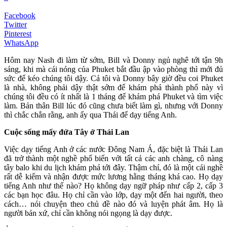
Facebook
Twitter
Pinterest
WhatsApp
Hôm nay Nash đi làm từ sớm, Bill và Donny ngủ nghê tới tận 9h
sáng, khi mà cái nóng của Phuket bắt đầu ập vào phòng thì mới đủ
sức để kéo chúng tôi dậy. Cả tôi và Donny bây giờ đều coi Phuket
là nhà, không phải dậy thật sớm để khám phá thành phố này vì
chúng tôi đều có ít nhất là 1 tháng để khám phá Phuket và tìm việc
làm. Bản thân Bill lúc đó cũng chưa biết làm gì, nhưng với Donny
thì chắc chắn rằng, anh ấy qua Thái để dạy tiếng Anh.
Cuộc sống mấy đứa Tây ở Thái Lan
Việc dạy tiếng Anh ở các nước Đông Nam Á, đặc biệt là Thái Lan
đã trở thành một nghề phổ biến với tất cả các anh chàng, cô nàng
tây balo khi du lịch khám phá tới đây. Thậm chí, đó là một cái nghề
rất dễ kiếm và nhận được mức lương hằng tháng khá cao. Họ dạy
tiếng Anh như thế nào? Họ không dạy ngữ pháp như cấp 2, cấp 3
các bạn học đâu. Họ chỉ cần vào lớp, dạy một đến hai người, theo
cách… nói chuyện theo chủ đề nào đó và luyện phát âm. Họ là
người bản xứ, chỉ cần không nói ngọng là dạy được.