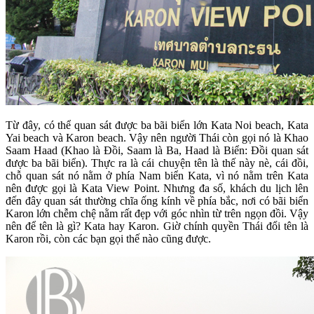
Từ đây, có thể quan sát được ba bãi biển lớn Kata Noi beach, Kata
Yai beach và Karon beach. Vậy nên người Thái còn gọi nó là Khao
Saam Haad (Khao là Đồi, Saam là Ba, Haad là Biển: Đồi quan sát
được ba bãi biển). Thực ra là cái chuyện tên là thế này nè, cái đồi,
chỗ quan sát nó nằm ở phía Nam biển Kata, vì nó nằm trên Kata
nên được gọi là Kata View Point. Nhưng đa số, khách du lịch lên
đến đây quan sát thường chĩa ống kính về phía bắc, nơi có bãi biển
Karon lớn chễm chệ nằm rất đẹp với góc nhìn từ trên ngọn đồi. Vậy
nên để tên là gì? Kata hay Karon. Giờ chính quyền Thái đổi tên là
Karon rồi, còn các bạn gọi thế nào cũng được.