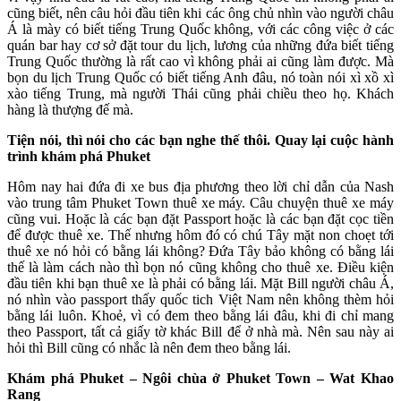
cũng biết, nên câu hỏi đầu tiên khi các ông chủ nhìn vào người châu
Á là mày có biết tiếng Trung Quốc không, với các công việc ở các
quán bar hay cơ sở đặt tour du lịch, lương của những đứa biết tiếng
Trung Quốc thường là rất cao vì không phải ai cũng làm được. Mà
bọn du lịch Trung Quốc có biết tiếng Anh đâu, nó toàn nói xì xồ xì
xào tiếng Trung, mà người Thái cũng phải chiều theo họ. Khách
hàng là thượng đế mà.
Tiện nói, thì nói cho các bạn nghe thế thôi. Quay lại cuộc hành
trình khám phá Phuket
Hôm nay hai đứa đi xe bus địa phương theo lời chỉ dẫn của Nash
vào trung tâm Phuket Town thuê xe máy. Câu chuyện thuê xe máy
cũng vui. Hoặc là các bạn đặt Passport hoặc là các bạn đặt cọc tiền
để được thuê xe. Thế nhưng hôm đó có chú Tây mặt non choẹt tới
thuê xe nó hỏi có bằng lái không? Đứa Tây bảo không có bằng lái
thế là làm cách nào thì bọn nó cũng không cho thuê xe. Điều kiện
đầu tiên khi bạn thuê xe là phải có bằng lái. Mặt Bill người châu Á,
nó nhìn vào passport thấy quốc tich Việt Nam nên không thèm hỏi
bằng lái luôn. Khoẻ, vì có đem theo bằng lái đâu, khi đi chỉ mang
theo Passport, tất cả giấy tờ khác Bill để ở nhà mà. Nên sau này ai
hỏi thì Bill cũng có nhắc là nên đem theo bằng lái.
Khám phá Phuket – Ngôi chùa ở Phuket Town – Wat Khao
Rang