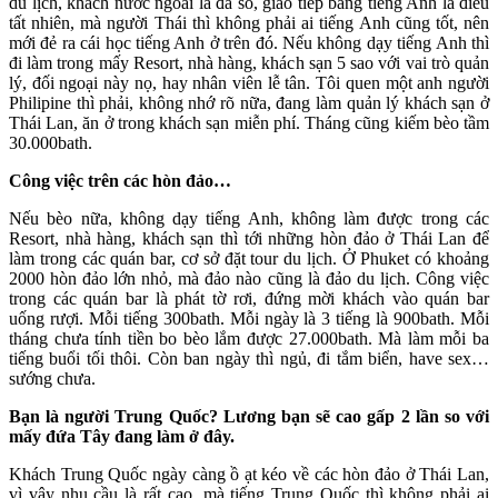
du lịch, khách nước ngoài là đa số, giao tiếp bằng tiếng Anh là điều
tất nhiên, mà người Thái thì không phải ai tiếng Anh cũng tốt, nên
mới đẻ ra cái học tiếng Anh ở trên đó. Nếu không dạy tiếng Anh thì
đi làm trong mấy Resort, nhà hàng, khách sạn 5 sao với vai trò quản
lý, đối ngoại này nọ, hay nhân viên lễ tân. Tôi quen một anh người
Philipine thì phải, không nhớ rõ nữa, đang làm quản lý khách sạn ở
Thái Lan, ăn ở trong khách sạn miễn phí. Tháng cũng kiếm bèo tầm
30.000bath.
Công việc trên các hòn đảo…
Nếu bèo nữa, không dạy tiếng Anh, không làm được trong các
Resort, nhà hàng, khách sạn thì tới những hòn đảo ở Thái Lan để
làm trong các quán bar, cơ sở đặt tour du lịch. Ở Phuket có khoảng
2000 hòn đảo lớn nhỏ, mà đảo nào cũng là đảo du lịch. Công việc
trong các quán bar là phát tờ rơi, đứng mời khách vào quán bar
uống rượi. Mỗi tiếng 300bath. Mỗi ngày là 3 tiếng là 900bath. Mỗi
tháng chưa tính tiền bo bèo lắm được 27.000bath. Mà làm mỗi ba
tiếng buổi tối thôi. Còn ban ngày thì ngủ, đi tắm biển, have sex…
sướng chưa.
Bạn là người Trung Quốc? Lương bạn sẽ cao gấp 2 lần so với
mấy đứa Tây đang làm ở đây.
Khách Trung Quốc ngày càng ồ ạt kéo về các hòn đảo ở Thái Lan,
vì vậy nhu cầu là rất cao, mà tiếng Trung Quốc thì không phải ai