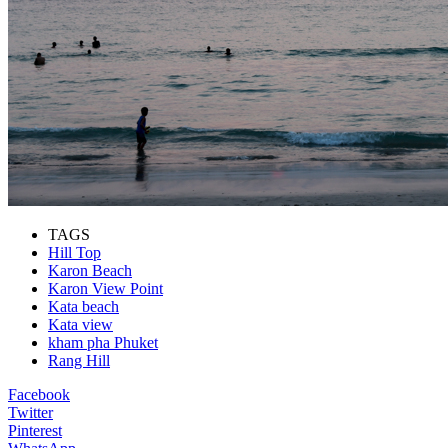
TAGS
Hill Top
Karon Beach
Karon View Point
Kata beach
Kata view
kham pha Phuket
Rang Hill
Facebook
Twitter
Pinterest