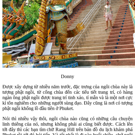
Donny
Được xây dựng từ nhiều năm trước, đặc trưng của ngôi chùa này là
tượng phật ngồi, từ cổng chùa đến các tiểu tiết trang trí, có hàng
ngàn ông phật ngồi được trang trí tinh xảo, tỉ mẫn và là một nơi cực
kì tôn nghiêm cho những người sùng đạo. Đây cũng là nơi có tượng
phật ngồi khổng lồ đầu tiên ở Phuket.
Nói thì nhiều vậy thôi, ngôi chùa nào cũng có những câu chuyện
linh thiêng của nó, nhưng không phải ai cũng biết được. Cách lên
tới đây thì các bạn tìm chữ Rang Hill trên bản đồ du lịch khám phá
Phuket rồi tới đó hỏi tiếp. Và tốt nhất là đi vào buổi chiều, chứ ngôi