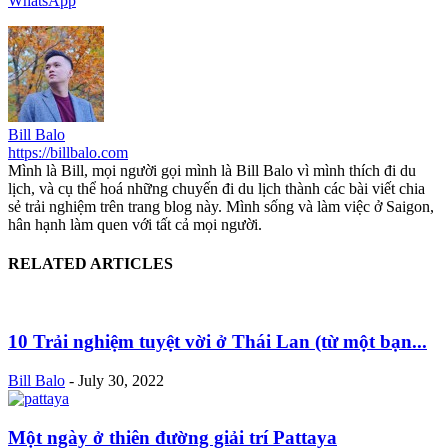
WhatsApp
Bill Balo
https://billbalo.com
Mình là Bill, mọi người gọi mình là Bill Balo vì mình thích đi du
lịch, và cụ thể hoá những chuyến đi du lịch thành các bài viết chia
sẻ trải nghiệm trên trang blog này. Mình sống và làm việc ở Saigon,
hân hạnh làm quen với tất cả mọi người.
RELATED ARTICLES
10 Trải nghiệm tuyệt vời ở Thái Lan (từ một bạn...
Bill Balo
-
July 30, 2022
Một ngày ở thiên đường giải trí Pattaya