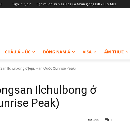
26
Sign in / Join
Bạn muốn sở hữu Blog Cá Nhân giống Bill – Buy Me!
CHÂU Á – ÚC
ĐÔNG NAM Á
VISA
ẨM THỰC
san Ilchulbong ở Jeju, Hàn Quốc (Sunrise Peak)
ongsan Ilchulbong ở
unrise Peak)
454
1