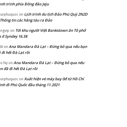
nh trình phía Đông đảo Jeju
Lịch trình du lịch Đảo Phú Quý 2N2D
ourphuquoc
on
Thông tin các hãng tàu ra Đảo
Tới khu người Việt Bankstown ăn Tô phở
ngvip
on
 ở Syndey 16.5$
Ana Mandara Đà Lạt – Đừng bỏ qua nếu bạn
88
on
 đi hết Đà Lạt rồi
Ana Mandara Đà Lạt – Đừng bỏ qua nếu
o Ny
on
n đã đi hết Đà Lạt rồi
Xuất hiện vé máy bay 0đ từ Hồ Chí
ourphuquoc
on
nh đi Phú Quốc đầu tháng 11.2021