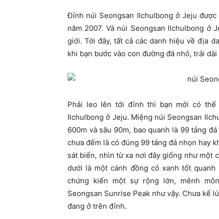
Đỉnh núi Seongsan Ilchulbong ở Jeju được
năm 2007. Và núi Seongsan Ilchulbong ở Je
giới. Tới đây, tất cả các danh hiệu về địa 
khi bạn bước vào con đường đá nhỏ, trải d
Phải leo lên tới đỉnh thì bạn mới có th
Ilchulbong ở Jeju. Miệng núi Seongsan Ilch
600m và sâu 90m, bao quanh là 99 tảng đá nh
chưa đếm là có đúng 99 tảng đá nhọn hay k
sát biển, nhìn từ xa nơi đây giống như một 
dưới là một cánh đồng cỏ xanh tốt quanh 
chứng kiến một sự rộng lớn, mênh môn
Seongsan Sunrise Peak như vậy. Chưa kể lúc B
đang ở trên đỉnh.