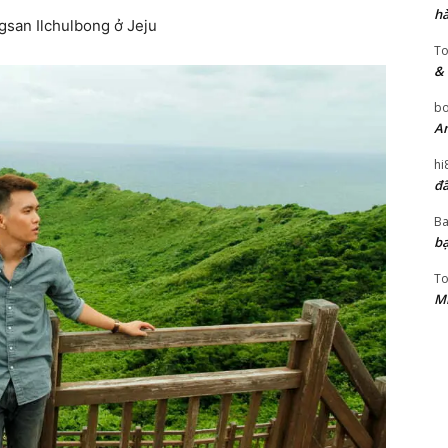
hà
T
& 
bo
An
hi
đã
Ba
bạ
T
Mi