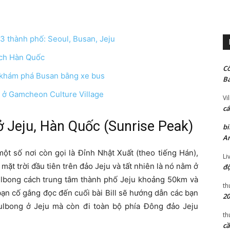
 3 thành phố: Seoul, Busan, Jeju
lịch Hàn Quốc
Cô
, khám phá Busan bằng xe bus
Ba
n ở Gamcheon Culture Village
Vi
cá
ở Jeju, Hàn Quốc (Sunrise Peak)
bi
An
ột số nơi còn gọi là Đỉnh Nhật Xuất (theo tiếng Hán),
Li
 mặt trời đầu tiên trên đảo Jeju và tất nhiên là nó nằm ở
độ
hulbong cách trung tâm thành phố Jeju khoảng 50km và
th
 bạn cố gắng đọc đến cuối bài Bill sẽ hướng dẫn các bạn
20
ulbong ở Jeju mà còn đi toàn bộ phía Đông đảo Jeju
th
cầ