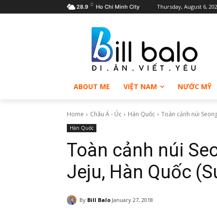
C
Thursday, August 6, 20
28.9
Ho Chi Minh City
ABOUT ME
VIỆT NAM
NƯỚC MỸ
Home
Châu Á - Úc
Hàn Quốc
Toàn cảnh núi Seong
Hàn Quốc
Toàn cảnh núi Se
Jeju, Hàn Quốc (S
By
Bill Balo
January 27, 2018