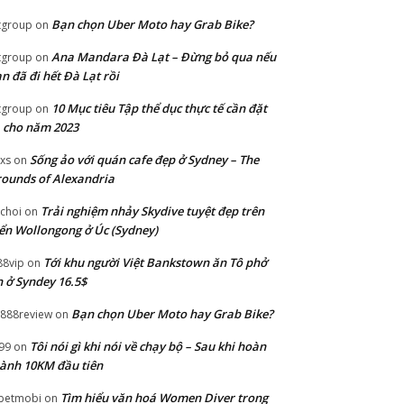
Bạn chọn Uber Moto hay Grab Bike?
tgroup
on
Ana Mandara Đà Lạt – Đừng bỏ qua nếu
tgroup
on
n đã đi hết Đà Lạt rồi
10 Mục tiêu Tập thể dục thực tế cần đặt
tgroup
on
 cho năm 2023
Sống ảo với quán cafe đẹp ở Sydney – The
xs
on
ounds of Alexandria
Trải nghiệm nhảy Skydive tuyệt đẹp trên
choi
on
ển Wollongong ở Úc (Sydney)
Tới khu người Việt Bankstown ăn Tô phở
88vip
on
 ở Syndey 16.5$
Bạn chọn Uber Moto hay Grab Bike?
888review
on
Tôi nói gì khi nói về chạy bộ – Sau khi hoàn
99
on
ành 10KM đầu tiên
Tìm hiểu văn hoá Women Diver trong
betmobi
on