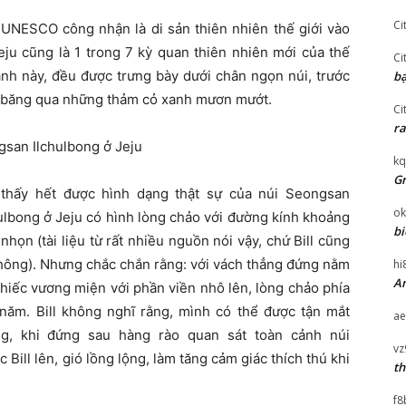
Ci
 UNESCO công nhận là di sản thiên nhiên thế giới vào
ju cũng là 1 trong 7 kỳ quan thiên nhiên mới của thế
Ci
danh này, đều được trưng bày dưới chân ngọn núi, trước
bạ
ài băng qua những thảm cỏ xanh mươn mướt.
Ci
ra
kq
Gr
ể thấy hết được hình dạng thật sự của núi Seongsan
ok
ulbong ở Jeju có hình lòng chảo với đường kính khoảng
bi
ọn (tài liệu từ rất nhiều nguồn nói vậy, chứ Bill cũng
hông). Nhưng chắc chắn rằng: với vách thẳng đứng nằm
hi
An
chiếc vương miện với phần viền nhô lên, lòng chảo phía
năm. Bill không nghĩ rằng, mình có thể được tận mắt
ae
g, khi đứng sau hàng rào quan sát toàn cảnh núi
vz
ill lên, gió lồng lộng, làm tăng cảm giác thích thú khi
th
f8