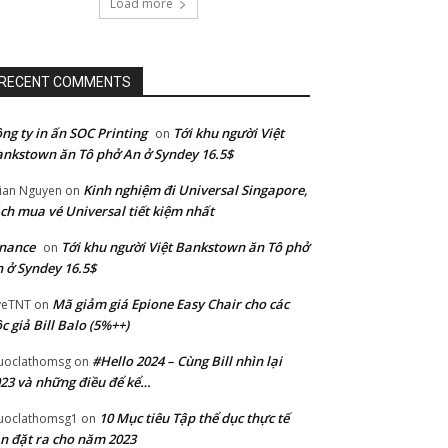
Load more
RECENT COMMENTS
ng ty in ấn SOC Printing
Tới khu người Việt
on
nkstown ăn Tô phở An ở Syndey 16.5$
Kinh nghiệm đi Universal Singapore,
lian Nguyen
on
ch mua vé Universal tiết kiệm nhất
nance
Tới khu người Việt Bankstown ăn Tô phở
on
 ở Syndey 16.5$
Mã giảm giá Epione Easy Chair cho các
veTNT
on
c giả Bill Balo (5%++)
#Hello 2024 – Cùng Bill nhìn lại
uoclathomsg
on
23 và những điều để kể…
10 Mục tiêu Tập thể dục thực tế
uoclathomsg1
on
n đặt ra cho năm 2023