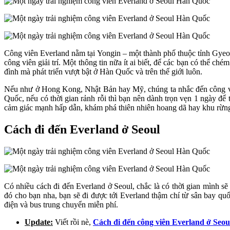
Công viên Everland nằm tại Yongin – một thành phố thuộc tỉnh Gyeo
công viên giải trí. Một thông tin nữa ít ai biết, để các bạn có thể 
đình mà phát triển vượt bật ở Hàn Quốc và trên thế giới luôn.
Nếu như ở Hong Kong, Nhật Bản hay Mỹ, chúng ta nhắc đến công viên
Quốc, nếu có thời gian rảnh rỗi thì bạn nên dành trọn vẹn 1 ngày để 
cảm giác mạnh hấp dẫn, khám phá thiên nhiên hoang dã hay khu rừng t
Cách đi đến Everland ở Seoul
Có nhiều cách đi đến Everland ở Seoul, chắc là có thời gian mình s
đó cho bạn nha, bạn sẽ đi được tới Everland thậm chí từ sân bay q
điện và bus trung chuyển miễn phí.
Update:
Viết rồi nè,
Cách đi đến công viên Everland ở Seou