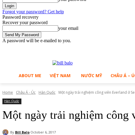
Forgot your password? Get help
Password recovery
Recover your password
your email
A password will be e-mailed to you.
C
Saturday, August 8, 2026
Sign in / Join
29.2
Ho Chi Minh City
ABOUT ME
VIỆT NAM
NƯỚC MỸ
CHÂU Á – Ú
Home
Châu Á - Úc
Hàn Quốc
Một ngày trải nghiệm công viên Everland ở S
Hàn Quốc
Một ngày trải nghiệm công 
By
Bill Balo
October 6, 2017