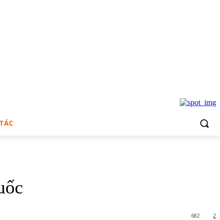
 TÁC
uốc
682
2