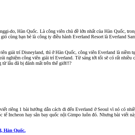
nggi-do, Hàn Quốc. Là công viên chủ đề lớn nhất của Hàn Quốc, trong
chém gió cùng bạn bè là công ty điều hành Everland Resort là Everland
 giải trí Disneyland, thì ở Hàn Quốc, công viên Everland là niềm tự
trải nghiệm công viên giải trí Everland. Từ sáng tới tối sẽ có rất nhiề
ừ lâu đã bị đánh mất trên thế giới!!?
ẽ viết riêng 1 bài hướng dẫn cách đi đến Everland ở Seoul vì nó có nh
uốc tế Incheon hay sân bay quốc nội Gimpo luôn đó. Nhưng bài viết nà
l, Hàn Quốc.