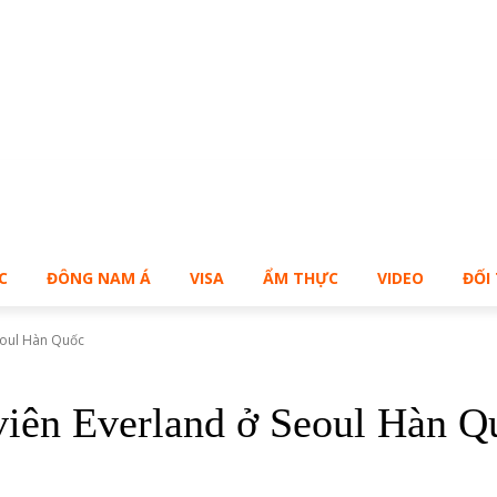
Bạn muốn sở hữu Blog Cá Nhân giống Bill – Buy Me!
C
ĐÔNG NAM Á
VISA
ẨM THỰC
VIDEO
ĐỐI
eoul Hàn Quốc
viên Everland ở Seoul Hàn Q