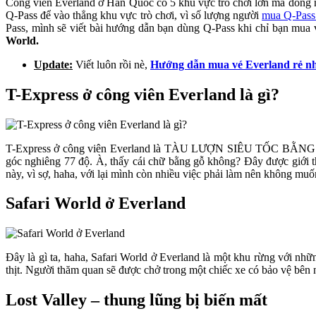
Công viên Everland ở Hàn Quốc có 5 khu vực trò chơi lớn mà dòng n
Q-Pass để vào thẳng khu vực trò chơi, vì số lượng người
mua Q-Pass
Pass, mình sẽ viết bài hướng dẫn bạn dùng Q-Pass khi chỉ bạn mua 
World.
Update:
Viết luôn rồi nè,
Hướng dẫn mua vé Everland rẻ nh
T-Express ở công viên Everland là gì?
T-Express ở công viên Everland là TÀU LƯỢN SIÊU TỐC BẰNG GỖ. 
góc nghiêng 77 độ. À, thấy cái chữ bằng gỗ không? Đây được giới th
này, vì sợ, haha, với lại mình còn nhiều việc phải làm nên không muố
Safari World ở Everland
Đây là gì ta, haha, Safari World ở Everland là một khu rừng với nh
thịt. Người thăm quan sẽ được chở trong một chiếc xe có bảo vệ bên 
Lost Valley – thung lũng bị biến mất