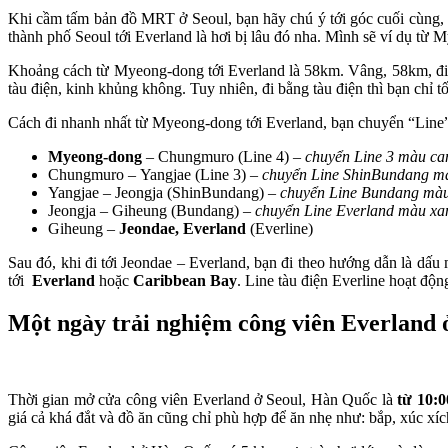
Khi cầm tấm bản đồ MRT ở Seoul, bạn hãy chú ý tới góc cuối cùng, bê
thành phố Seoul tới Everland là hơi bị lâu đó nha. Mình sẽ ví dụ từ M
Khoảng cách từ Myeong-dong tới Everland là 58km. Vâng, 58km, đi qu
tàu điện, kinh khủng không. Tuy nhiên, đi bằng tàu điện thì bạn chỉ 
Cách đi nhanh nhất từ Myeong-dong tới Everland, bạn chuyển “Line
Myeong-dong
– Chungmuro (Line 4) –
chuyển Line 3 màu c
Chungmuro – Yangjae (Line 3) –
chuyển Line ShinBundang m
Yangjae – Jeongja (ShinBundang) –
chuyển Line Bundang mà
Jeongja – Giheung (Bundang) –
chuyển Line Everland màu xan
Giheung –
Jeondae, Everland
(Everline)
Sau đó, khi đi tới Jeondae – Everland, bạn đi theo hướng dẫn là dấu 
tới
Everland
hoặc
Caribbean Bay
. Line tàu điện Everline hoạt độn
Một ngày trải nghiệm công viên Everland
Thời gian mở cửa công viên Everland ở Seoul, Hàn Quốc là
từ 10:0
giá cả khá đắt và đồ ăn cũng chỉ phù hợp để ăn nhẹ như: bắp, xúc xíc