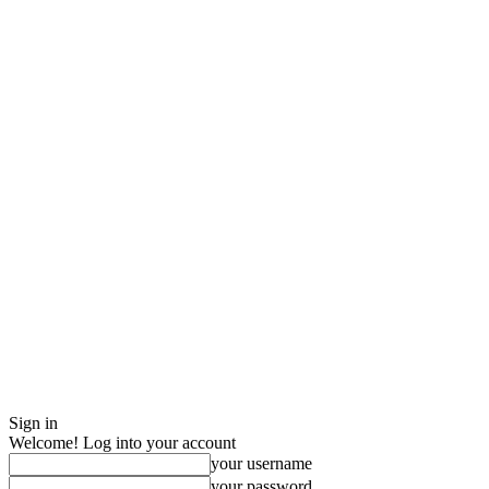
Sign in
Welcome! Log into your account
your username
your password