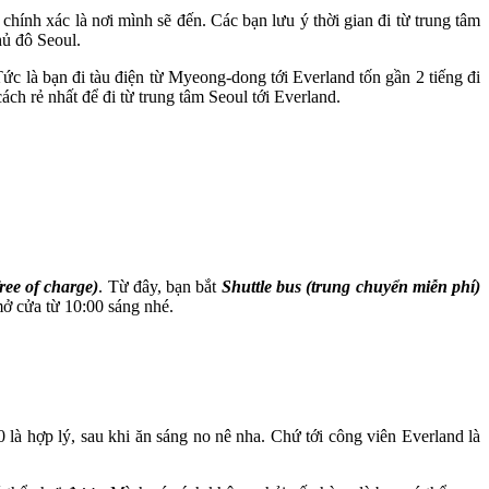
hính xác là nơi mình sẽ đến. Các bạn lưu ý thời gian đi từ trung tâm
hủ đô Seoul.
c là bạn đi tàu điện từ Myeong-dong tới Everland tốn gần 2 tiếng đi
ch rẻ nhất để đi từ trung tâm Seoul tới Everland.
free of charge)
. Từ đây, bạn bắt
Shuttle bus (trung chuyển miễn phí)
mở cửa từ 10:00 sáng nhé.
00 là hợp lý, sau khi ăn sáng no nê nha. Chứ tới công viên Everland là