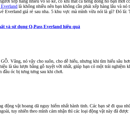
gười xếp hàng nhiều vô số kể, có khi mất cả tiếng đồng hồ bạn mới có
 Everland
là không nhiều nên bạn không cần phải xếp hàng lâu và nó
vé Everland giá rẻ sau nha. 5 khu vực mà mình vừa nói là gì? Đó là:
ất và sử dụng Q-Pass Everland hiệu quả
Vâng, nó vậy cho suôn, cho dễ hiểu, nhưng khi tìm hiểu sâu hơn 
iệu là tàu lượn bằng gỗ tuyệt vời nhất, giúp bạn có một trải nghiệm 
n đầu óc bị tưng tưng sau khi chơi.
ững động vật hoang dã nguy hiểm nhất hành tinh. Các bạn sẽ đi qua n
ngoài, tuy nhiên theo mình cảm nhận thì các loại động vật này đã được