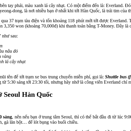
n tay phải, màu xanh lá cây nhạt. Có một điểm đến là: Everland. Đó c
yeong-dong, là nơi nhiều bạn ở nhất khi tới Hàn Quốc, là trái tim của t
a 37 trạm tàu điện và tốn khoảng 118 phút mới tới được Everland. Tứ
tốn 3,350 won (khoảng 70,000đ) khi thanh toán bằng T-Money. Đây là cá
” như sau:
am
àu nâu đỏ
u vàng
h lá cây nhạt
mũi tên để tới trạm xe bus trung chuyển miễn phí, gọi là:
S
huttle bus (
g từ 5:30 sáng tới 23:30 tối, nhưng hãy nhớ là công viên Everland chỉ 
 ở Seoul Hàn Quốc
0 sáng
, nên nếu bạn ở trung tâm Seoul, thì có thể bắt đầu đi từ lúc 9:
h, gà lăn bột… để lót bụng vào buổi chiều.