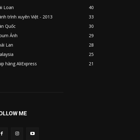
ài Loan
40
nh trình xuyên Việt - 2013
33
àn Quốc
30
lbum Ảnh
29
ái Lan
28
alaysia
25
ip hàng AliExpress
21
OLLOW ME