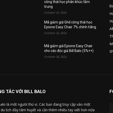
công thái học phân khúc tầm
Đ
trung
October 23, 2022
Hà
H
Mã giảm giá Ghế công thái học
Epione Easy Chair 7% chính hãng
A
October 22, 2022
Th
M
Mã giảm giá Epione Easy Chair
cho các độc giả Bill Balo (5%++)
Sh
October 20, 2022
G TÁC VỚI BILL BALO
F
 Balo là một người thú vị. Các bạn đang truy cập vào một
 du lịch đầy tâm huyết và cần thêm nhiều tay viết hơn nữa