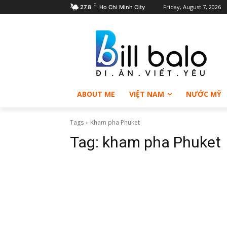
C
Friday, August 7, 2026
27.8
Ho Chi Minh City
ABOUT ME
VIỆT NAM
NƯỚC MỸ
Tags
Kham pha Phuket
Tag:
kham pha Phuket