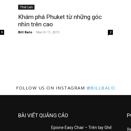
Thái Lan
Khám phá Phuket từ những góc
nhìn trên cao
Bill Balo
-
March 11, 2015
9
2
FOLLOW US ON INSTAGRAM
@BILLBALO
BÀI VIẾT QUẢNG CÁO
P
Epione Easy Chair – Trên tay Ghế
R