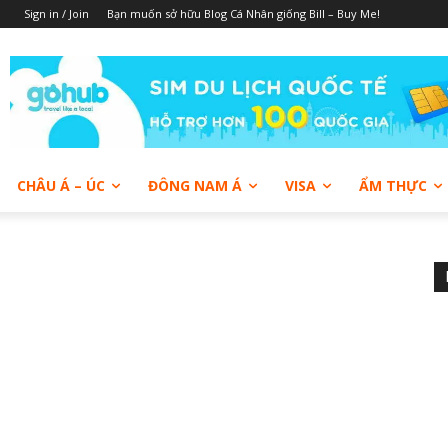
Sign in / Join
Bạn muốn sở hữu Blog Cá Nhân giống Bill – Buy Me!
CHÂU Á – ÚC
ĐÔNG NAM Á
VISA
ẨM THỰC