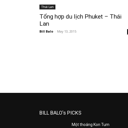
Thái Lan
Tổng hợp du lịch Phuket – Thái
Lan
Bill Balo
-
May 13, 2015
BILL BALO's PICKS
Một thoáng Kon Tum