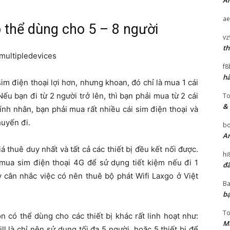
An
ae
ó thể dùng cho 5 – 8 người
vz
th
f8
hà
im điện thoại lợi hơn, nhưng khoan, đó chỉ là mua 1 cái
ếu bạn đi từ 2 người trở lên, thì bạn phải mua từ 2 cái
T
& 
tính nhân, bạn phải mua rất nhiều cái sim điện thoại và
huyến đi.
bo
An
iá thuê duy nhất và tất cả các thiết bị đều kết nối được.
hi
 mua sim điện thoại 4G để sử dụng tiết kiệm nếu đi 1
đã
ãy cân nhắc việc có nên thuê bộ phát Wifi Laxgo ở Việt
Ba
bạ
T
n có thể dùng cho các thiết bị khác rất linh hoạt như:
Mi
 là chỉ nên sử dụng tối đa 5 người, hoặc 5 thiết bị để