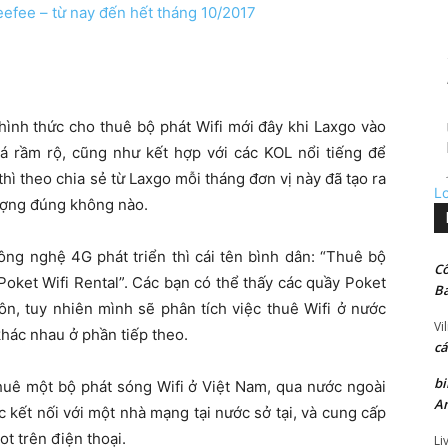
eefee – từ nay đến hết tháng 10/2017
hình thức cho thuê bộ phát Wifi mới đây khi Laxgo vào
há rầm rộ, cũng như kết hợp với các KOL nổi tiếng để
ì theo chia sẻ từ Laxgo mỗi tháng đơn vị này đã tạo ra
L
tượng đúng không nào.
ông nghệ 4G phát triển thì cái tên bình dân: “Thuê bộ
Cô
“Poket Wifi Rental”. Các bạn có thể thấy các quầy Poket
Ba
uôn, tuy nhiên mình sẽ phân tích việc thuê Wifi ở nước
Vi
khác nhau ở phần tiếp theo.
cá
bi
thuê một bộ phát sóng Wifi ở Việt Nam, qua nước ngoài
An
c kết nối với một nhà mạng tại nước sở tại, và cung cấp
t trên điện thoại.
Li