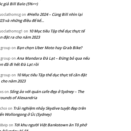
c giả Bill Balo (5%++)
#Hello 2024 – Cùng Bill nhìn lại
uoclathomsg
on
23 và những điều để kể…
10 Mục tiêu Tập thể dục thực tế
uoclathomsg1
on
n đặt ra cho năm 2023
Bạn chọn Uber Moto hay Grab Bike?
tgroup
on
Ana Mandara Đà Lạt – Đừng bỏ qua nếu
tgroup
on
n đã đi hết Đà Lạt rồi
10 Mục tiêu Tập thể dục thực tế cần đặt
tgroup
on
 cho năm 2023
Sống ảo với quán cafe đẹp ở Sydney – The
xs
on
ounds of Alexandria
Trải nghiệm nhảy Skydive tuyệt đẹp trên
choi
on
ển Wollongong ở Úc (Sydney)
Tới khu người Việt Bankstown ăn Tô phở
88vip
on