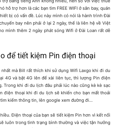
hỗ trợ bằng tiếng Anh không nhiều, nên so với việc thuê
hó hỗ trợ hơn là các bạn tìm FREE WIFI ở sân bay, quán
hiết bị có vấn đề. Lúc này mình có nói là hành trình Đài
chuyến bay nên phải ở lại 2 ngày, thế là liên hệ về Việt
ho mình thêm 2 ngày phát sóng Wifi ở Đài Loan rất dễ
o để tiết kiệm Pin điện thoại
nhất mà Bill rất thích khi sử dụng Wifi Laxgo khi đi du
i 4G và bật 4G lên để xài liên tục, thì lượng Pin điện
. Trong khi đi du lịch đâu phải lúc nào cũng kè kè sạc
n điện thoại khi đi du lịch sẽ khiến cho bạn mất thoải
 tìm kiếm thông tin, lên google xem đường đi…
iều. Điện thoại của bạn sẽ tiết kiệm Pin hơn vì kết nối
sẽ luôn trong tình trạng bình thường và việc tận hưởng