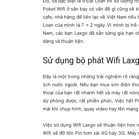
Đó, và đặc biệt là ở Đài Loan thì số lượng 
Poket Wifi ở sân bay có vấn đề gì cũng sẽ k
cafe, nhà hàng để liên lạc về Việt Nam nếu t
Loan của mình là 7 + 2 ngày. Vì mình bị trễ 
Nam, các bạn Laxgo đã sẵn sàng gia hạn c
dàng và thuận tiện.
Sử dụng bộ phát Wifi Laxg
Đây là một trong những trải nghiệm rõ ràng 
lịch nước ngoài. Nếu bạn mua sim điện thoạ
thoại của bạn rất nhanh hết và máy rất nóng
dự phòng được, rất phiền phức. Việc hết Pi
mái khi chụp hình, quay video hay lên mạng
Việc sử dụng Wifi Laxgo sẽ thuận tiện hơn nh
Wifi sẽ đỡ tốn Pin hơn xài 4G hay 3G. Máy 