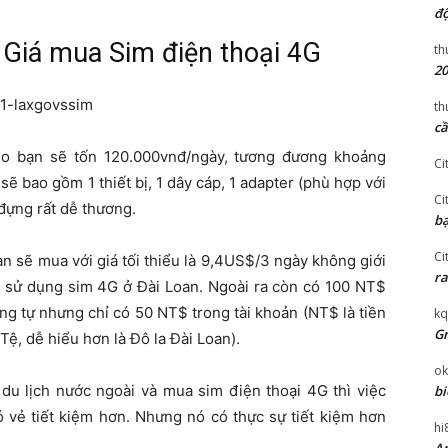
độ
i Giá mua Sim điện thoại 4G
th
20
th
cầ
xgo bạn sẽ tốn 120.000vnđ/ngày, tương đương khoảng
Ci
ẽ bao gồm 1 thiết bị, 1 dây cáp, 1 adapter (phù hợp với
Ci
i đựng rất dễ thương.
bạ
Ci
n sẽ mua với giá tối thiểu là 9,4US$/3 ngày không giới
ra
y sử dụng sim 4G ở Đài Loan. Ngoài ra còn có 100 NT$
ơng tự nhưng chỉ có 50 NT$ trong tài khoản (NT$ là tiền
kq
Gr
Tệ, dễ hiểu hơn là Đô la Đài Loan).
ok
 du lịch nước ngoài và mua sim điện thoại 4G thì việc
bi
 vẻ tiết kiệm hơn. Nhưng nó có thực sự tiết kiệm hơn
hi