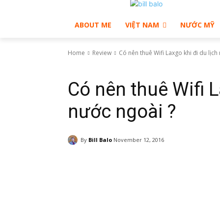
ABOUT ME
VIỆT NAM
NƯỚC MỸ
Home
Review
Có nên thuê Wifi Laxgo khi đi du lịch
Review
Có nên thuê Wifi L
nước ngoài ?
By
Bill Balo
November 12, 2016
Facebook
Twitter
Pinte