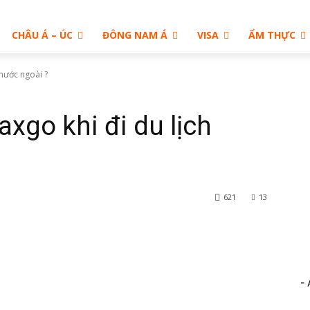
CHÂU Á – ÚC
ĐÔNG NAM Á
VISA
ẨM THỰC
 nước ngoài ?
axgo khi đi du lịch
621
13
rest
WhatsApp
- 