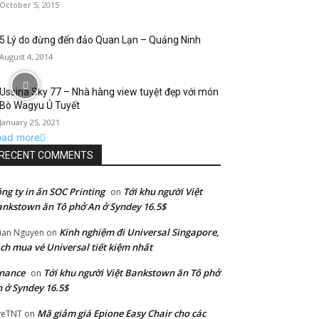
October 5, 2015
5 Lý do đừng đến đảo Quan Lạn – Quảng Ninh
August 4, 2014
Ussina Sky 77 – Nhà hàng view tuyệt đẹp với món
Bò Wagyu Ủ Tuyết
January 25, 2021
oad more
RECENT COMMENTS
ng ty in ấn SOC Printing
Tới khu người Việt
on
nkstown ăn Tô phở An ở Syndey 16.5$
Kinh nghiệm đi Universal Singapore,
lian Nguyen
on
ch mua vé Universal tiết kiệm nhất
nance
Tới khu người Việt Bankstown ăn Tô phở
on
 ở Syndey 16.5$
Mã giảm giá Epione Easy Chair cho các
veTNT
on