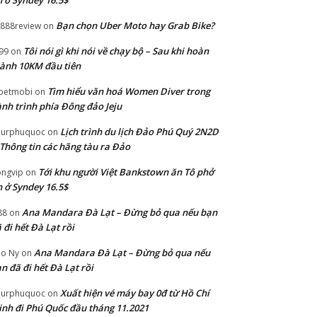
 ở Syndey 16.5$
Bạn chọn Uber Moto hay Grab Bike?
888review
on
Tôi nói gì khi nói về chạy bộ – Sau khi hoàn
99
on
ành 10KM đầu tiên
Tìm hiểu văn hoá Women Diver trong
betmobi
on
nh trình phía Đông đảo Jeju
Lịch trình du lịch Đảo Phú Quý 2N2D
ourphuquoc
on
Thông tin các hãng tàu ra Đảo
Tới khu người Việt Bankstown ăn Tô phở
ngvip
on
 ở Syndey 16.5$
Ana Mandara Đà Lạt – Đừng bỏ qua nếu bạn
88
on
 đi hết Đà Lạt rồi
Ana Mandara Đà Lạt – Đừng bỏ qua nếu
o Ny
on
n đã đi hết Đà Lạt rồi
Xuất hiện vé máy bay 0đ từ Hồ Chí
ourphuquoc
on
nh đi Phú Quốc đầu tháng 11.2021