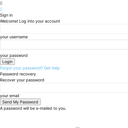
Sign in
Welcome! Log into your account
your username
your password
Forgot your password? Get help
Password recovery
Recover your password
your email
A password will be e-mailed to you.
C
Friday, August 7, 2026
32.3
Ho Chi Minh City