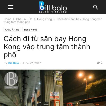
Home
Châu Á - Úc
Hong Kong
Cách đi từ sân bay Hong Kong vào
trung tâm thành phố
Châu Á - Úc
Hong Kong
Cách đi từ sân bay Hong
Kong vào trung tâm thành
phố
2
By
Bill Balo
-
June 22, 2017