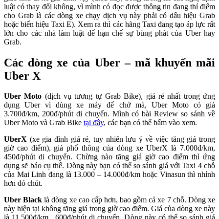
luật có thay đổi không, vì mình có đọc được thông tin đang thí điểm
cho Grab là các dòng xe chạy dịch vụ này phải có dấu hiệu Grab
hoặc biển hiệu Taxi E). Xem ra thì các hãng Taxi đang tạo áp lực rất
lớn cho các nhà làm luật để hạn chế sự bùng phát của Uber hay
Grab.
Các dòng xe của Uber – mã khuyến mãi
Uber X
Uber Moto
(dịch vụ tương tự Grab Bike), giá rẻ nhất trong ứng
dụng Uber vì dùng xe máy để chở mà, Uber Moto có giá
3.700đ/km, 200đ/phút di chuyển. Mình có bài Review so sánh về
Uber Moto và Grab Bike
tại đây
, các bạn có thể bấm vào xem.
UberX
(xe gia đình giá rẻ, tuy nhiên lưu ý về việc tăng giá trong
giờ cao điểm), giá phổ thông của dòng xe UberX là 7.000đ/km,
450đ/phút di chuyển. Chừng nào tăng giá giờ cao điểm thì ứng
dụng sẽ báo cụ thể. Dòng này bạn có thể so sánh giá với Taxi 4 chỗ
của Mai Linh đang là 13.000 – 14.000đ/km hoặc Vinasun thì nhỉnh
hơn đó chút.
Uber Black
là dòng xe cao cấp hơn, bao gồm cả xe 7 chỗ. Dòng xe
này hiện tại không tăng giá trong giờ cao điểm. Giá của dòng xe này
là 11.500đ/km, 600đ/phút di chuyển. Dòng này có thể so sánh giá