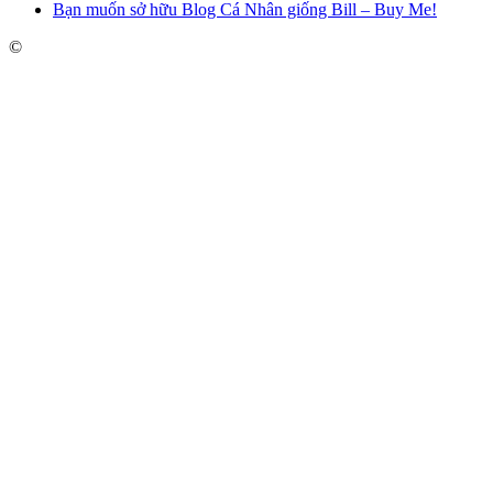
Bạn muốn sở hữu Blog Cá Nhân giống Bill – Buy Me!
©