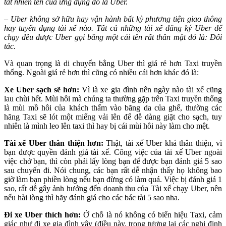
tất nhiên tên của ứng dụng đó là Uber.
– Uber không sở hữu hay vận hành bất kỳ phương tiện giao thông
hay tuyển dụng tài xế nào. Tất cả những tài xế đăng ký Uber để
chạy đều được Uber gọi bằng một cái tên rất thân mật đó là: Đối
tác.
Và quan trọng là di chuyển bằng Uber thì giá rẻ hơn Taxi truyền
thống. Ngoài giá rẻ hơn thì cũng có nhiều cái hơn khác đó là:
Xe Uber sạch sẽ hơn:
Vì là xe gia đình nên ngày nào tài xế cũng
lau chùi hết. Mùi hôi mà chúng ta thường gặp trên Taxi truyền thống
là mùi mồ hôi của khách thấm vào băng da của ghế, thường các
hãng Taxi sẽ lót một miếng vải lên để dễ dàng giặt cho sạch, tuy
nhiên là mình leo lên taxi thì hay bị cái mùi hôi này làm cho mệt.
Tài xế Uber thân thiện hơn:
Thật, tài xế Uber khá thân thiện, vì
bạn được quyền đánh giá tài xế. Công việc của tài xế Uber ngoài
việc chở bạn, thì còn phải lấy lòng bạn để được bạn đánh giá 5 sao
sau chuyến đi. Nói chung, các bạn rất dễ nhận thấy họ không bao
giờ làm bạn phiền lòng nếu bạn đừng có làm quá. Việc bị đánh giá 1
sao, rất dễ gây ảnh hưởng đến doanh thu của Tài xế chạy Uber, nên
nếu hài lòng thì hãy đánh giá cho các bác tài 5 sao nha.
Đi xe Uber thích hơn:
Ở chỗ là nó không có biển hiệu Taxi, cảm
giác như đi xe gia đình vậy (điều này, trong tương lai các nghị định