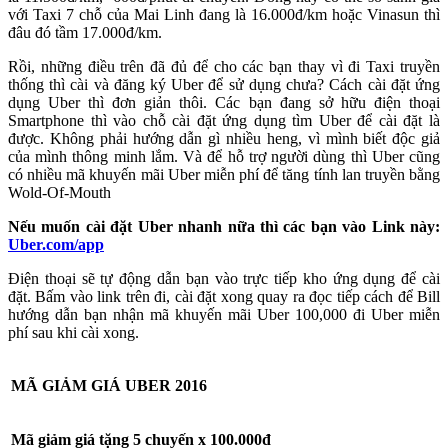
với Taxi 7 chỗ của Mai Linh đang là 16.000đ/km hoặc Vinasun thì
đâu đó tầm 17.000đ/km.
Rồi, những điều trên đã đủ để cho các bạn thay vì đi Taxi truyền
thống thì cài và đăng ký Uber để sử dụng chưa? Cách cài đặt ứng
dụng Uber thì đơn giản thôi. Các bạn đang sở hữu điện thoại
Smartphone thì vào chỗ cài đặt ứng dụng tìm Uber để cài đặt là
được. Không phải hướng dẫn gì nhiều heng, vì mình biết độc giả
của mình thông minh lắm. Và để hỗ trợ người dùng thì Uber cũng
có nhiều mã khuyến mãi Uber miễn phí để tăng tính lan truyền bằng
Wold-Of-Mouth
Nếu muốn cài đặt Uber nhanh nữa thì các bạn vào Link này:
Uber.com/app
Điện thoại sẽ tự động dẫn bạn vào trực tiếp kho ứng dụng để cài
đặt. Bấm vào link trên đi, cài đặt xong quay ra đọc tiếp cách để Bill
hướng dẫn bạn nhận mã khuyến mãi Uber 100,000 đi Uber miễn
phí sau khi cài xong.
MÃ GIẢM GIÁ UBER 2016
Mã giảm giá tặng 5 chuyến x 100.000đ