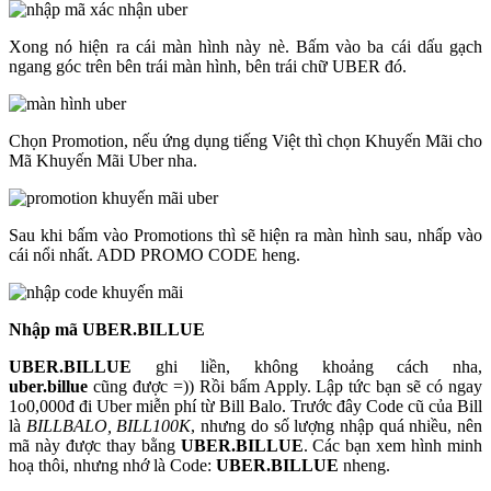
Xong nó hiện ra cái màn hình này nè. Bấm vào ba cái dấu gạch
ngang góc trên bên trái màn hình, bên trái chữ UBER đó.
Chọn Promotion, nếu ứng dụng tiếng Việt thì chọn Khuyến Mãi cho
Mã Khuyến Mãi Uber nha.
Sau khi bấm vào Promotions thì sẽ hiện ra màn hình sau, nhấp vào
cái nổi nhất. ADD PROMO CODE heng.
Nhập mã UBER.BILLUE
UBER.BILLUE
ghi liền, không khoảng cách nha,
uber.billue
cũng được =)) Rồi bấm Apply. Lập tức bạn sẽ có ngay
1o0,000đ đi Uber miễn phí từ Bill Balo. Trước đây Code cũ của Bill
là
BILLBALO, BILL100K
, nhưng do số lượng nhập quá nhiều, nên
mã này được thay bằng
UBER.BILLUE
. Các bạn xem hình minh
hoạ thôi, nhưng nhớ là Code:
UBER.BILLUE
nheng.