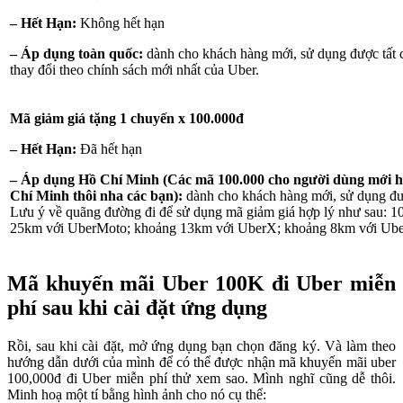
– Hết Hạn:
Không hết hạn
– Áp dụng toàn quốc:
dành cho khách hàng mới, sử dụng được tất c
thay đổi theo chính sách mới nhất của Uber.
Mã giảm giá tặng 1 chuyến x 100.000đ
– Hết Hạn:
Đã hết hạn
– Áp dụng Hồ Chí Minh (Các mã 100.000 cho người dùng mới hi
Chí Minh thôi nha các bạn):
dành cho khách hàng mới, sử dụng đượ
Lưu ý về quãng đường đi để sử dụng mã giảm giá hợp lý như sau: 1
25km với UberMoto; khoảng 13km với UberX; khoảng 8km với Ube
Mã khuyến mãi Uber 100K đi Uber miễn
phí sau khi cài đặt ứng dụng
Rồi, sau khi cài đặt, mở ứng dụng bạn chọn đăng ký. Và làm theo
hướng dẫn dưới của mình để có thể được nhận mã khuyến mãi uber
100,000đ đi Uber miễn phí thử xem sao. Mình nghĩ cũng dễ thôi.
Minh hoạ một tí bằng hình ảnh cho nó cụ thể: