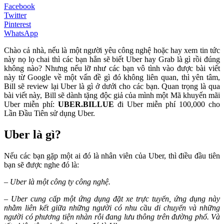
Facebook
Twitter
Pinterest
WhatsApp
Chào cả nhà, nếu là một người yêu công nghệ hoặc hay xem tin tức
này nọ lọ chai thì các bạn hẳn sẽ biết Uber hay Grab là gì rồi đúng
không nào? Nhưng nếu lỡ như các bạn vô tình vào được bài viết
này từ Google về một vấn đề gì đó không liên quan, thì yên tâm,
Bill sẽ review lại Uber là gì ở dưới cho các bạn. Quan trọng là qua
bài viết này, Bill sẽ dành tặng độc giả của mình một Mã khuyến mãi
Uber miễn phí:
UBER.BILLUE
đi Uber miễn phí 100,000 cho
Lần Đầu Tiên sử dụng Uber.
Uber là gì?
Nếu các bạn gặp một ai đó là nhân viên của Uber, thì điều đầu tiên
bạn sẽ được nghe đó là:
– Uber là một công ty công nghệ.
– Uber cung cấp một ứng dụng đặt xe trực tuyến, ứng dụng này
nhằm liên kết giữa những người có nhu cầu di chuyển và những
người có phương tiện nhàn rỗi đang lưu thông trên đường phố. Và