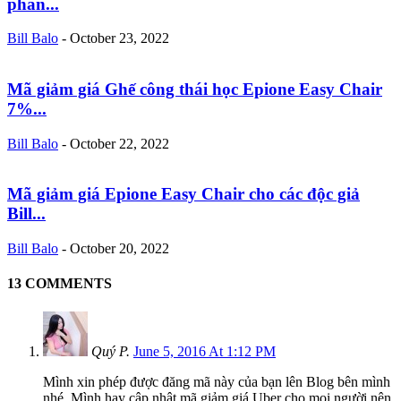
phân...
Bill Balo
-
October 23, 2022
Mã giảm giá Ghế công thái học Epione Easy Chair
7%...
Bill Balo
-
October 22, 2022
Mã giảm giá Epione Easy Chair cho các độc giả
Bill...
Bill Balo
-
October 20, 2022
13 COMMENTS
Quý P.
June 5, 2016 At 1:12 PM
Mình xin phép được đăng mã này của bạn lên Blog bên mình
nhé. Mình hay cập nhật mã giảm giá Uber cho mọi người nên