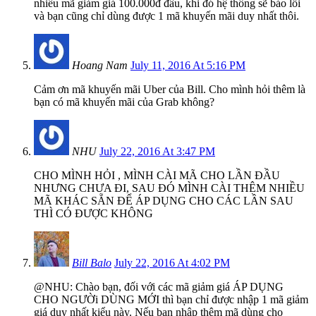
nhiều mã giảm giá 100.000đ đâu, khi đó hệ thống sẽ báo lỗi
và bạn cũng chỉ dùng được 1 mã khuyến mãi duy nhất thôi.
Hoang Nam
July 11, 2016 At 5:16 PM
Cảm ơn mã khuyến mãi Uber của Bill. Cho mình hỏi thêm là
bạn có mã khuyến mãi của Grab không?
NHU
July 22, 2016 At 3:47 PM
CHO MÌNH HỎI , MÌNH CÀI MÃ CHO LẦN ĐẦU
NHƯNG CHƯA ĐI, SAU ĐÓ MÌNH CÀI THÊM NHIỀU
MÃ KHÁC SẴN ĐỂ ÁP DỤNG CHO CÁC LẦN SAU
THÌ CÓ ĐƯỢC KHÔNG
Bill Balo
July 22, 2016 At 4:02 PM
@NHU: Chào bạn, đối với các mã giảm giá ÁP DỤNG
CHO NGƯỜi DÙNG MỚI thì bạn chỉ được nhập 1 mã giảm
giá duy nhất kiểu này. Nếu bạn nhập thêm mã dùng cho