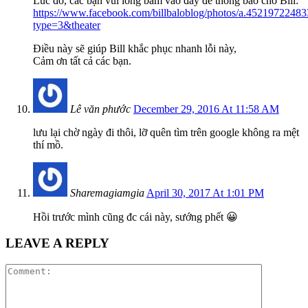
Lúc đó, các bạn vui lòng bấm vào đây để thông báo cho Bill:
https://www.facebook.com/billbaloblog/photos/a.45219722
type=3&theater
Điều này sẽ giúp Bill khắc phục nhanh lỗi này,
Cảm ơn tất cả các bạn.
Lê văn phước
December 29, 2016 At 11:58 AM
lưu lại chờ ngày đi thôi, lỡ quên tìm trên google không ra mệt
thí mồ.
Sharemagiamgia
April 30, 2017 At 1:01 PM
Hồi trước mình cũng đc cái này, sướng phết 😀
LEAVE A REPLY