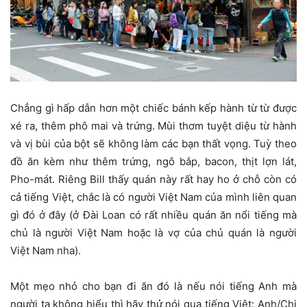
Chẳng gì hấp dẫn hơn một chiếc bánh kếp hành từ từ được
xé ra, thêm phô mai và trứng. Mùi thơm tuyệt diệu từ hành
và vị bùi của bột sẽ không làm các bạn thất vọng. Tuỳ theo
đồ ăn kèm như thêm trứng, ngô bắp, bacon, thịt lợn lát,
Pho-mát. Riêng Bill thấy quán này rất hay ho ở chỗ còn có
cả tiếng Việt, chắc là có người Việt Nam của mình liên quan
gì đó ở đây (ở Đài Loan có rất nhiều quán ăn nổi tiếng mà
chủ là người Việt Nam hoặc là vợ của chủ quán là người
Việt Nam nha).
Một mẹo nhỏ cho bạn đi ăn đó là nếu nói tiếng Anh mà
người ta không hiểu thì hãy thử nói qua tiếng Việt: Anh/Chị