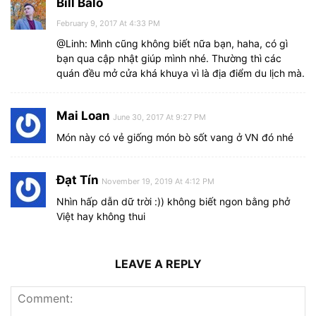
Bill Balo
February 9, 2017 At 4:33 PM
@Linh: Mình cũng không biết nữa bạn, haha, có gì
bạn qua cập nhật giúp mình nhé. Thường thì các
quán đều mở cửa khá khuya vì là địa điểm du lịch mà.
Mai Loan
June 30, 2017 At 9:27 PM
Món này có vẻ giống món bò sốt vang ở VN đó nhé
Đạt Tín
November 19, 2019 At 4:12 PM
Nhìn hấp dẫn dữ trời :)) không biết ngon bằng phở
Việt hay không thui
LEAVE A REPLY