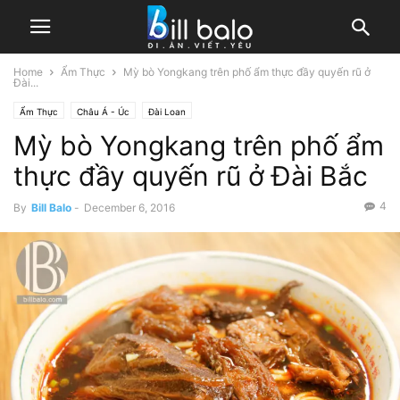
Home
Ẩm Thực
Mỳ bò Yongkang trên phố ẩm thực đầy quyến rũ ở
Đài...
Ẩm Thực
Châu Á - Úc
Đài Loan
Mỳ bò Yongkang trên phố ẩm
thực đầy quyến rũ ở Đài Bắc
4
By
Bill Balo
-
December 6, 2016