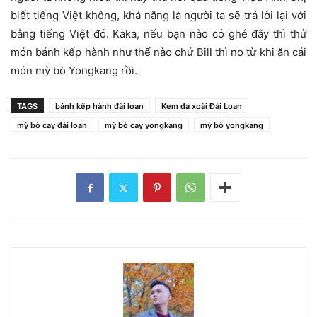
biết tiếng Việt không, khả năng là người ta sẽ trả lời lại với
bằng tiếng Việt đó. Kaka, nếu bạn nào có ghé đây thì thử
món bánh kếp hành như thế nào chứ Bill thì no từ khi ăn cái
món mỳ bò Yongkang rồi.
TAGS
bánh kếp hành đài loan
Kem đá xoài Đài Loan
mỳ bò cay đài loan
mỳ bò cay yongkang
mỳ bò yongkang