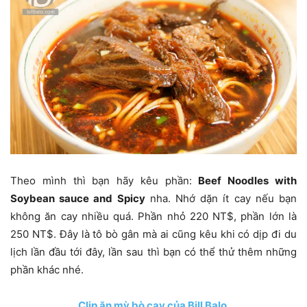
Theo mình thì bạn hãy kêu phần:
Beef Noodles with
Soybean sauce and Spicy
nha. Nhớ dặn ít cay nếu bạn
không ăn cay nhiều quá. Phần nhỏ 220 NT$, phần lớn là
250 NT$. Đây là tô bò gân mà ai cũng kêu khi có dịp đi du
lịch lần đầu tới đây, lần sau thì bạn có thể thử thêm những
phần khác nhé.
Clip ăn mỳ bò cay của Bill Balo.