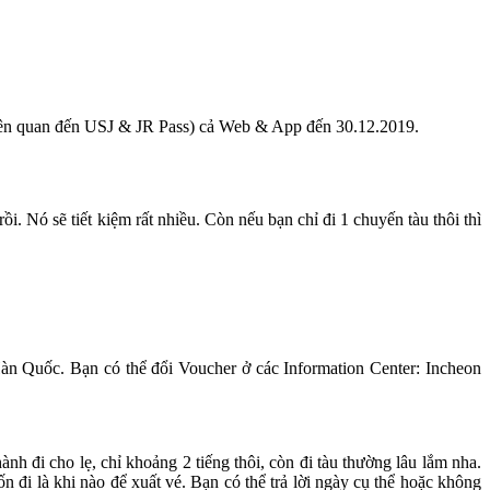
liên quan đến USJ & JR Pass) cả Web & App đến 30.12.2019.
i. Nó sẽ tiết kiệm rất nhiều. Còn nếu bạn chỉ đi 1 chuyến tàu thôi thì
àn Quốc. Bạn có thể đổi Voucher ở các Information Center: Incheon
nh đi cho lẹ, chỉ khoảng 2 tiếng thôi, còn đi tàu thường lâu lắm nha.
 đi là khi nào để xuất vé. Bạn có thể trả lời ngày cụ thể hoặc không