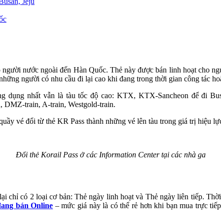
Busan, Jeju
ốc
ho người nước ngoài đến Hàn Quốc. Thẻ này được bán linh hoạt cho ng
hững người có nhu cầu đi lại cao khi đang trong thời gian công tác h
ông dụng nhất vẫn là tàu tốc độ cao: KTX, KTX-Sancheon để đi Busa
 DMZ-train, A-train, Westgold-train.
 quầy vé đổi từ thẻ KR Pass thành những vé lên tàu trong giá trị hiệu 
Đổi thẻ Korail Pass ở các Information Center tại các nhà ga
ại chỉ có 2 loại cơ bản: Thẻ ngày linh hoạt và Thẻ ngày liên tiếp. Thờ
ang bán Online
– mức giá này là có thể rẻ hơn khi bạn mua trực tiế