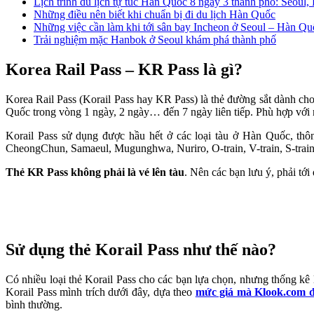
Lịch trình du lịch tự túc Hàn Quốc 8 ngày 3 thành phố: Seoul, 
Những điều nên biết khi chuẩn bị đi du lịch Hàn Quốc
Những việc cần làm khi tới sân bay Incheon ở Seoul – Hàn Qu
Trải nghiệm mặc Hanbok ở Seoul khám phá thành phố
Korea Rail Pass – KR Pass là gì?
Korea Rail Pass (Korail Pass hay KR Pass) là thẻ đường sắt dành c
Quốc trong vòng 1 ngày, 2 ngày… đến 7 ngày liên tiếp. Phù hợp với n
Korail Pass sử dụng được hầu hết ở các loại tàu ở Hàn Quốc, th
CheongChun, Samaeul, Mugunghwa, Nuriro, O-train, V-train, S-train,
Thẻ KR Pass không phải là vé lên tàu
. Nên các bạn lưu ý, phải tới
Sử dụng thẻ Korail Pass như thế nào?
Có nhiều loại thẻ Korail Pass cho các bạn lựa chọn, nhưng thống kê l
Korail Pass mình trích dưới đây, dựa theo
mức giá mà Klook.com đ
bình thường.