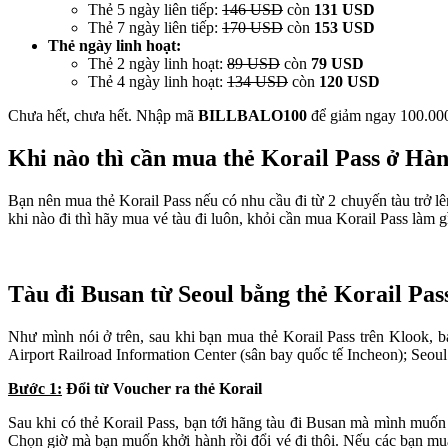
Thẻ 5 ngày liên tiếp:
146 USD
còn
131 USD
Thẻ 7 ngày liên tiếp:
170 USD
còn
153 USD
Thẻ ngày linh hoạt:
Thẻ 2 ngày linh hoạt:
89 USD
còn
79 USD
Thẻ 4 ngày linh hoạt:
134 USD
còn
120 USD
Chưa hết, chưa hết. Nhập mã
BILLBALO100
để giảm ngay 100.000
Khi nào thì cần mua thẻ Korail Pass ở Hà
Bạn nên mua thẻ Korail Pass nếu có nhu cầu đi từ 2 chuyến tàu trở lên
khi nào đi thì hãy mua vé tàu đi luôn, khỏi cần mua Korail Pass làm g
Tàu đi Busan từ Seoul bằng thẻ Korail Pas
Như mình nói ở trên, sau khi bạn mua thẻ Korail Pass trên Klook,
Airport Railroad Information Center (sân bay quốc tế Incheon); Seoul
Bước 1:
Đổi từ Voucher ra thẻ Korail
Sau khi có thẻ Korail Pass, bạn tới hãng tàu đi Busan mà mình muốn đ
Chọn giờ mà bạn muốn khởi hành rồi đổi vé đi thôi. Nếu các bạn mua 