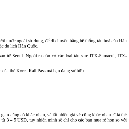
ười nước ngoài sử dụng, để di chuyển bằng hệ thống tàu hoả của Hàn
oặc du lịch Hàn Quốc.
n từ Seoul. Ngoài ra còn có các loại tàu sau: ITX-Samaeul, ITX-
lực của thẻ Korea Rail Pass mà bạn đang sử hữu.
i gian cũng có khác nhau, và tất nhiên giá vé cũng khác nhau. Giá thẻ
p từ 3 – 5 USD, tuy nhiên mình sẽ chỉ cho các bạn mua rẻ hơn so với