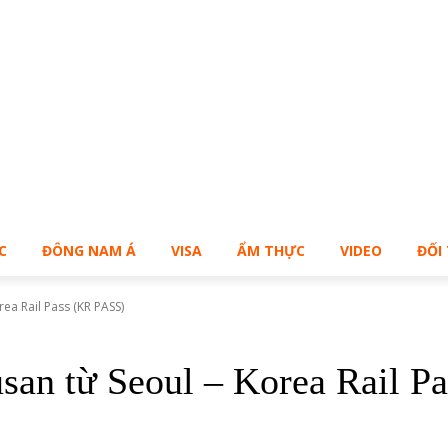
Bạn muốn sở hữu Blog Cá Nhân giống Bill – Buy Me!
C
ĐÔNG NAM Á
VISA
ẨM THỰC
VIDEO
ĐỐI
ea Rail Pass (KR PASS)
san từ Seoul – Korea Rail P