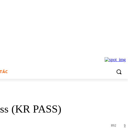
 TÁC
ass (KR PASS)
892
9