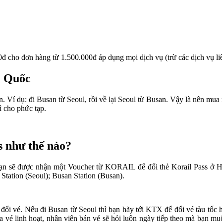
đ cho đơn hàng từ 1.500.000đ áp dụng mọi dịch vụ (trừ các dịch vụ 
n Quốc
. Ví dụ: đi Busan từ Seoul, rồi về lại Seoul từ Busan. Vậy là nên mua rồ
ì cho phức tạp.
s như thế nào?
 bạn sẽ được nhận một Voucher từ KORAIL để đổi thẻ Korail Pass ở H
 Station (Seoul); Busan Station (Busan).
ổi vé. Nếu đi Busan từ Seoul thì bạn hãy tới KTX để đổi vé tàu tốc hà
vé linh hoạt, nhân viên bán vé sẽ hỏi luôn ngày tiếp theo mà bạn muốn