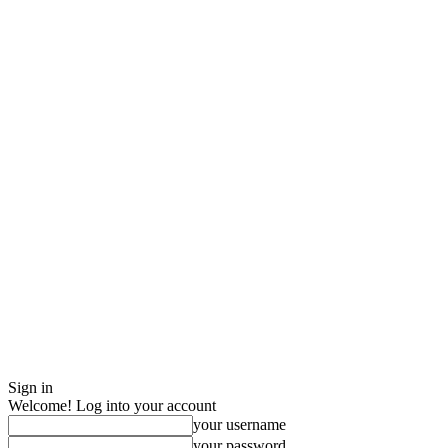
Sign in
Welcome! Log into your account
your username
your password