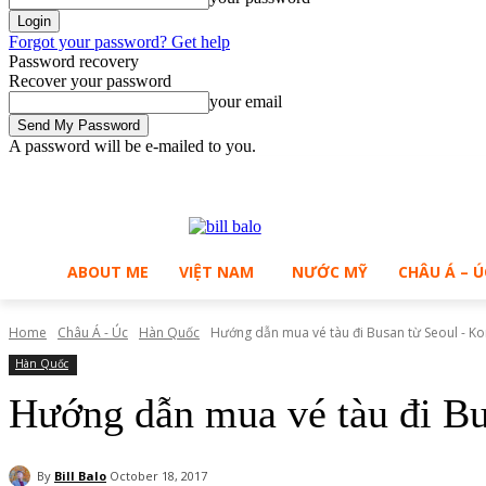
Forgot your password? Get help
Password recovery
Recover your password
your email
A password will be e-mailed to you.
C
Sunday, August 9, 2026
Sign in / Join
29.1
Ho Chi Minh City
ABOUT ME
VIỆT NAM
NƯỚC MỸ
CHÂU Á – Ú
Home
Châu Á - Úc
Hàn Quốc
Hướng dẫn mua vé tàu đi Busan từ Seoul - Kor
Hàn Quốc
Hướng dẫn mua vé tàu đi Bu
By
Bill Balo
October 18, 2017