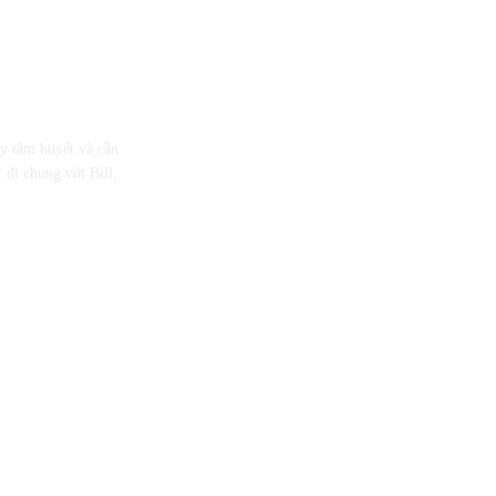
ầy tâm huyết và cần
 đi chung với Bill,