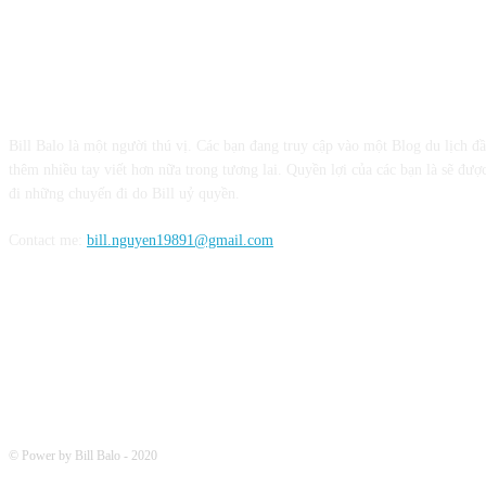
CỘNG TÁC VỚI BILL BALO
Bill Balo là một người thú vị. Các bạn đang truy cập vào một Blog du lịch đ
thêm nhiều tay viết hơn nữa trong tương lai. Quyền lợi của các bạn là sẽ được
đi những chuyến đi do Bill uỷ quyền.
Contact me:
bill.nguyen19891@gmail.com
FOLLOW ME
© Power by Bill Balo - 2020