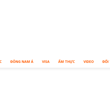
Bạn muốn sở hữu Blog Cá Nhân giống Bill – Buy Me!
C
ĐÔNG NAM Á
VISA
ẨM THỰC
VIDEO
ĐỐI