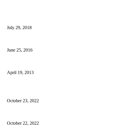
BILL BALO's PICKS
“Top 10” toà nhà tài chính cao nhất thế giới – có Landmark 81 Việt Nam
July 29, 2018
Mã giảm giá Uber – Grab cập nhật liên tục 2017
June 25, 2016
Đêm thanh bình tại thành phố Huế
April 19, 2013
BÀI VIẾT QUẢNG CÁO
Epione Easy Chair – Trên tay Ghế công thái học phân khúc tầm trung
October 23, 2022
Mã giảm giá Ghế công thái học Epione Easy Chair 7% chính hãng
October 22, 2022