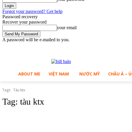
Forgot your password? Get help
Password recovery
Recover your password
your email
A password will be e-mailed to you.
C
Saturday, August 8, 2026
Sign in / Join
30
Ho Chi Minh City
ABOUT ME
VIỆT NAM
NƯỚC MỸ
CHÂU Á – Ú
Tags
Tàu ktx
Tag:
tàu ktx