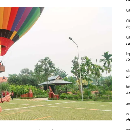
Ci
Ci
bạ
Ci
ra
kq
Gr
ok
bi
hi
An
ae
vz
th