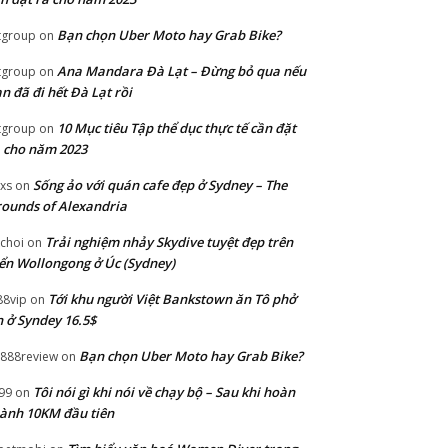
Bạn chọn Uber Moto hay Grab Bike?
tgroup
on
Ana Mandara Đà Lạt – Đừng bỏ qua nếu
tgroup
on
n đã đi hết Đà Lạt rồi
10 Mục tiêu Tập thể dục thực tế cần đặt
tgroup
on
 cho năm 2023
Sống ảo với quán cafe đẹp ở Sydney – The
xs
on
ounds of Alexandria
Trải nghiệm nhảy Skydive tuyệt đẹp trên
choi
on
ển Wollongong ở Úc (Sydney)
Tới khu người Việt Bankstown ăn Tô phở
88vip
on
 ở Syndey 16.5$
Bạn chọn Uber Moto hay Grab Bike?
888review
on
Tôi nói gì khi nói về chạy bộ – Sau khi hoàn
99
on
ành 10KM đầu tiên