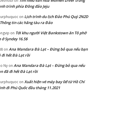
Tìm hiểu văn hoá Women Diver trong
betmobi
on
nh trình phía Đông đảo Jeju
Lịch trình du lịch Đảo Phú Quý 2N2D
ourphuquoc
on
Thông tin các hãng tàu ra Đảo
Tới khu người Việt Bankstown ăn Tô phở
ngvip
on
 ở Syndey 16.5$
Ana Mandara Đà Lạt – Đừng bỏ qua nếu bạn
88
on
 đi hết Đà Lạt rồi
Ana Mandara Đà Lạt – Đừng bỏ qua nếu
o Ny
on
n đã đi hết Đà Lạt rồi
Xuất hiện vé máy bay 0đ từ Hồ Chí
ourphuquoc
on
nh đi Phú Quốc đầu tháng 11.2021