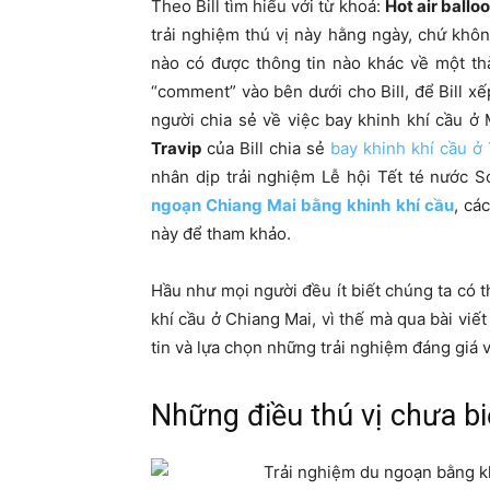
Theo Bill tìm hiểu với từ khoá:
Hot air ballo
trải nghiệm thú vị này hằng ngày, chứ khô
nào có được thông tin nào khác về một th
“comment” vào bên dưới cho Bill, để Bill xếp
người chia sẻ về việc bay khinh khí cầu ở
Travip
của Bill chia sẻ
bay khinh khí cầu ở
nhân dịp trải nghiệm Lễ hội Tết té nước S
ngoạn Chiang Mai bằng khinh khí cầu
, cá
này để tham khảo.
Hầu như mọi người đều ít biết chúng ta có t
khí cầu ở Chiang Mai, vì thế mà qua bài viế
tin và lựa chọn những trải nghiệm đáng giá v
Những điều thú vị chưa bi