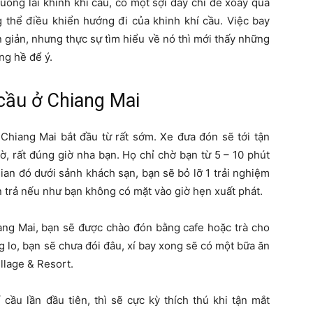
uồng lái khinh khí cầu, có một sợi dây chỉ để xoay quả
g thể điều khiển hướng đi của khinh khí cầu. Việc bay
n giản, nhưng thực sự tìm hiểu về nó thì mới thấy những
ng hề để ý.
cầu ở Chiang Mai
Chiang Mai bắt đầu từ rất sớm. Xe đưa đón sẽ tới tận
ờ, rất đúng giờ nha bạn. Họ chỉ chờ bạn từ 5 – 10 phút
ian đó dưới sảnh khách sạn, bạn sẽ bỏ lỡ 1 trải nghiệm
n trả nếu như bạn không có mặt vào giờ hẹn xuất phát.
ang Mai, bạn sẽ được chào đón bằng cafe hoặc trà cho
g lo, bạn sẽ chưa đói đâu, xí bay xong sẽ có một bữa ăn
llage & Resort.
cầu lần đầu tiên, thì sẽ cực kỳ thích thú khi tận mắt