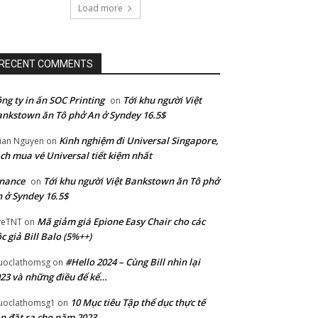
Load more
RECENT COMMENTS
ng ty in ấn SOC Printing
Tới khu người Việt
on
nkstown ăn Tô phở An ở Syndey 16.5$
Kinh nghiệm đi Universal Singapore,
lian Nguyen
on
ch mua vé Universal tiết kiệm nhất
nance
Tới khu người Việt Bankstown ăn Tô phở
on
 ở Syndey 16.5$
Mã giảm giá Epione Easy Chair cho các
veTNT
on
c giả Bill Balo (5%++)
#Hello 2024 – Cùng Bill nhìn lại
uoclathomsg
on
23 và những điều để kể…
10 Mục tiêu Tập thể dục thực tế
uoclathomsg1
on
n đặt ra cho năm 2023