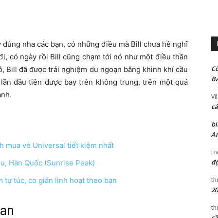
ày đúng nha các bạn, có những điều mà Bill chưa hề nghĩ
đi, có ngày rồi Bill cũng chạm tới nó như một điều thần
Cô
, Bill đã được trải nghiệm du ngoạn bằng khinh khí cầu
Ba
 lần đầu tiên được bay trên không trung, trên một quả
ảnh.
Vi
cá
bi
An
h mua vé Universal tiết kiệm nhất
Li
độ
ju, Hàn Quốc (Sunrise Peak)
th
 tự túc, co giãn linh hoạt theo bạn
20
Lan
th
cầ