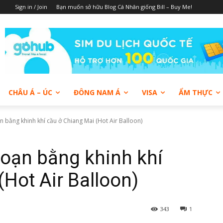
Sign in / Join
Bạn muốn sở hữu Blog Cá Nhân giống Bill – Buy Me!
CHÂU Á – ÚC
ĐÔNG NAM Á
VISA
ẨM THỰC
 bằng khinh khí cầu ở Chiang Mai (Hot Air Balloon)
oạn bằng khinh khí
(Hot Air Balloon)
343
1