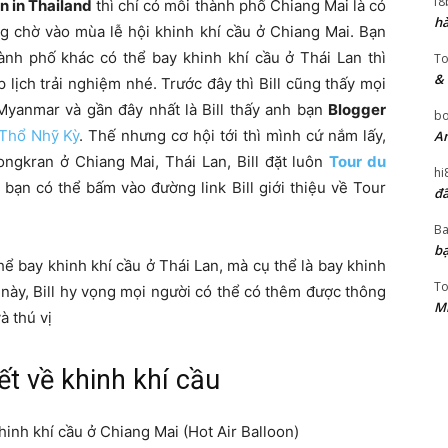
f8
on in Thailand
thì chỉ có mỗi thành phố Chiang Mai là có
hà
ng chờ vào mùa lễ hội khinh khí cầu ở Chiang Mai. Bạn
ành phố khác có thể bay khinh khí cầu ở Thái Lan thì
T
& 
 lịch trải nghiệm nhé. Trước đây thì Bill cũng thấy mọi
 Myanmar và gần đây nhất là Bill thấy anh bạn
Blogger
bo
 Thổ Nhỹ Kỳ
. Thế nhưng cơ hội tới thì mình cứ nắm lấy,
An
ongkran ở Chiang Mai, Thái Lan, Bill đặt luôn
Tour du
hi
c bạn có thể bấm vào đường link Bill giới thiệu về Tour
đã
Ba
bạ
hể bay khinh khí cầu ở Thái Lan, mà cụ thể là bay khinh
T
t này, Bill hy vọng mọi người có thể có thêm được thông
Mi
à thú vị
ết về khinh khí cầu