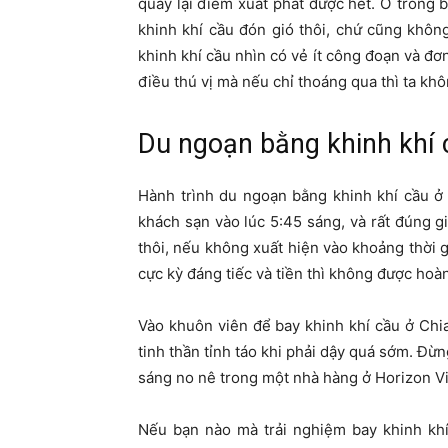
quay lại điểm xuất phát được hết. Ở trong b
khinh khí cầu đón gió thôi, chứ cũng khôn
khinh khí cầu nhìn có vẻ ít công đoạn và đơ
điều thú vị mà nếu chỉ thoáng qua thì ta khô
Du ngoạn bằng khinh khí 
Hành trình du ngoạn bằng khinh khí cầu ở 
khách sạn vào lúc 5:45 sáng, và rất đúng gi
thôi, nếu không xuất hiện vào khoảng thời g
cực kỳ đáng tiếc và tiền thì không được hoà
Vào khuôn viên để bay khinh khí cầu ở Chi
tinh thần tỉnh táo khi phải dậy quá sớm. Đừn
sáng no nê trong một nhà hàng ở Horizon Vi
Nếu bạn nào mà trải nghiệm bay khinh khí 