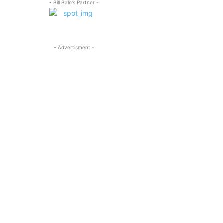
- Bill Balo's Partner -
- Advertisment -