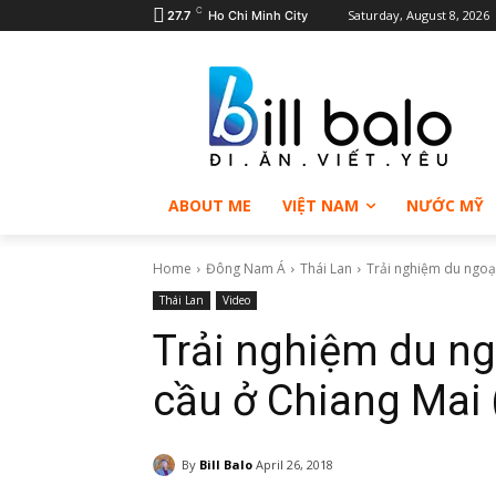
C
Saturday, August 8, 2026
27.7
Ho Chi Minh City
ABOUT ME
VIỆT NAM
NƯỚC MỸ
Home
Đông Nam Á
Thái Lan
Trải nghiệm du ngoạn
Thái Lan
Video
Trải nghiệm du ng
cầu ở Chiang Mai 
By
Bill Balo
April 26, 2018