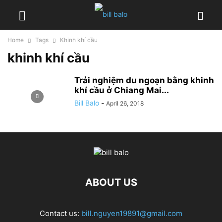
Home
Tags
Khinh khí cầu
khinh khí cầu
Trải nghiệm du ngoạn bằng khinh
khí cầu ở Chiang Mai...
Bill Balo
-
April 26, 2018
ABOUT US
Contact us:
bill.nguyen19891@gmail.com