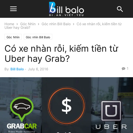
Home
Góc Nhìn
Góc nhìn Bill Balo
Có xe nhàn rỗi, kiếm tiền từ
Uber hay Grab?
Góc Nhìn
Góc nhìn Bill Balo
Có xe nhàn rỗi, kiếm tiền từ
Uber hay Grab?
1
By
Bill Balo
-
July 6, 2016