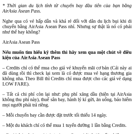
* Thời gian du lịch tính từ chuyến bay đầu tiên của bạn bằng
AirAsia Asean Pass.
Nghe qua có vẻ hấp dẫn và khá rẻ đối với dân du lịch bụi khi di
chuyển bằng AirAsia Asean Pass nhỉ. Nhưng sự thật là nó có phải
như thế hay không?
AirAsia Asean Pass
Nếu muốn tìm hiểu kỹ thêm thì hãy xem qua một chút về điều
kiện của AirAsia Asean Pass
– Credits chỉ có thể mua cho giá vé khuyến mãi cơ bản (Cái này ai
đã dùng rồi thì check lại xem là có được mua vé hạng thương gia
không nha. Theo Bill thì Credits chỉ mua được cho các giá vé dạng
LOW FARE).
– Tất cả chi phí còn lại như: phụ phí xăng dầu (hiện tại AirAsia
không thu phí này), thuế sân bay, hành lý kí gửi, ăn uống, bảo hiểm
mọi người phải trả riêng.
– Mỗi chuyến bay cần được đặt trước tối thiểu 14 ngày.
– Một du khách chỉ có thể mua 1 tuyến đường 1 lần bằng Credits.