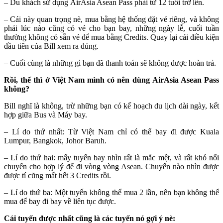
– Du khách sử dụng AirAsia Asean Pass phải từ 12 tuổi trở lên.
– Cái này quan trọng nè, mua bằng hệ thống đặt vé riêng, và không
phải lúc nào cũng có vé cho bạn bay, những ngày lễ, cuối tuần
thường không có sẵn vé để mua bằng Credits. Quay lại cái điều kiện
đầu tiên của Bill xem ra đúng.
– Cuối cùng là những gì bạn đã thanh toán sẽ không được hoàn trả.
Rồi, thế thì ở Việt Nam mình có nên dùng AirAsia Asean Pass
không?
Bill nghĩ là không, trừ những bạn có kế hoạch du lịch dài ngày, kết
hợp giữa Bus và Máy bay.
– Lí do thứ nhất: Từ Việt Nam chỉ có thể bay đi được Kuala
Lumpur, Bangkok, Johor Baruh.
– Lí do thứ hai: mấy tuyến bay nhìn rất là mắc mệt, và rất khó nối
chuyến cho hợp lý để đi vòng vòng Asean. Chuyến nào nhìn được
được tí cũng mất hết 3 Credits rồi.
– Lí do thứ ba: Một tuyến không thể mua 2 lần, nên bạn không thể
mua để bay đi bay về liên tục được.
Cái tuyến được nhất cũng là các tuyến nó gợi ý nè: