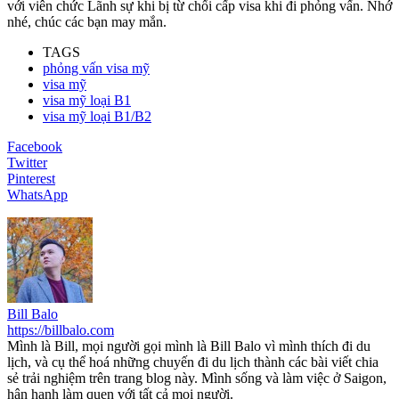
với viên chức Lãnh sự khi bị từ chối cấp visa khi đi phỏng vấn. Nhớ
nhé, chúc các bạn may mắn.
TAGS
phỏng vấn visa mỹ
visa mỹ
visa mỹ loại B1
visa mỹ loại B1/B2
Facebook
Twitter
Pinterest
WhatsApp
Bill Balo
https://billbalo.com
Mình là Bill, mọi người gọi mình là Bill Balo vì mình thích đi du
lịch, và cụ thể hoá những chuyến đi du lịch thành các bài viết chia
sẻ trải nghiệm trên trang blog này. Mình sống và làm việc ở Saigon,
hân hạnh làm quen với tất cả mọi người.