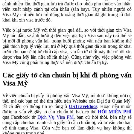
cảnh nhiều lần, thời gian lưu trú được cho phép phụ thuộc vào nhân
viên xuất nhập cảnh tại cửa khẩu (sân bay). Tuy nhiên người có
Visa Mỹ chỉ nên lưu trú đúng khoảng thời gian đã ghi trong tờ đơn
khai khi xin visa trước đó.
Việc ở lại nước Mỹ với thời gian quá dài, so với thời gian xin Visa
Mỹ lúc đầu, sẽ ảnh hưởng đến việc gia hạn Visa sau này (có thể sẽ
bị mời đi phỏng vấn lại, trong buổi phỏng vấn nếu bạn không thể
giải thích hợp lý việc lưu trú ở Mỹ quá thời gian đã xin trong tờ khai
trước đó bạn sẽ bị từ chối cấp visa, sau lần từ chối này thì cơ hội xin
được visa Mỹ lần nữa sẽ rất thấp). Cũng như vậy, việc phỏng vấn
Visa Mỹ cũng phải trung thực và nên được chuẩn bị kỹ.
Các giấy tờ cần chuẩn bị khi đi phỏng vấn
Visa Mỹ
Về việc chuẩn bị giấy tờ phỏng vấn Visa Mỹ, mình sẽ không nói cụ
thể, mà các bạn có thể tìm hiểu trên Website của Đại Sứ Quán Mỹ,
tất cả đều có thông tin rõ ràng ở
USTraveldocs
. Hoặc nếu muốn
được tư vấn về giấy tờ cần chuẩn bị, bạn có thể
HỎI MIỄN PHÍ
qua Facebook từ
Dịch Vụ Visa PM
, bạn cứ hỏi thôi, bên này sẽ
cung cấp cho bạn danh sách giấy tờ cần chuẩn bị, và tư vấn cho bạn
về tình trạng Visa. Còn việc bạn có làm dịch vụ hay không thì
không quan trọng nhé.