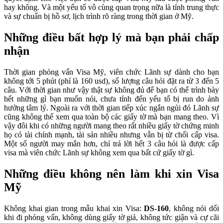
hay không. Và một yếu tố vô cùng quan trọng nữa là tính trung thực
và sự chuẩn bị hồ sơ, lịch trình rõ ràng trong thời gian ở Mỹ.
Những điều bất hợp lý mà bạn phải chấp
nhận
Thời gian phỏng vấn Visa Mỹ, viên chức Lãnh sự dành cho bạn
không tới 5 phút (phí là 160 usd), số lượng câu hỏi đặt ra từ 3 đến 5
câu. Với thời gian như vậy thật sự không đủ để bạn có thể trình bày
hết những gì bạn muốn nói, chưa tính đến yếu tố bị run do ảnh
hưởng tâm lý. Ngoài ra với thời gian tiếp xúc ngắn ngủi đó Lãnh sự
cũng không thể xem qua toàn bộ các giấy tờ mà bạn mang theo. Vì
vậy đôi khi có những người mang theo rất nhiều giấy tờ chứng minh
họ có tài chính mạnh, tài sản nhiều nhưng vẫn bị từ chối cấp visa.
Một số người may mắn hơn, chỉ trả lời hết 3 câu hỏi là được cấp
visa mà viên chức Lãnh sự không xem qua bất cứ giấy tờ gì.
Những điều không nên làm khi xin Visa
Mỹ
Không khai gian trong mẫu khai xin Visa:
DS-160
, không nói dối
khi đi phỏng vấn, không dùng giấy tờ giả, không tức giận và cự cãi