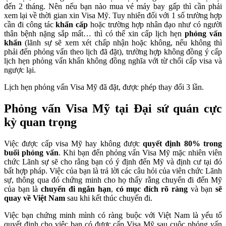
đến 2 tháng. Nên nếu bạn nào mua vé máy bay gấp thì cần phải
xem lại về thời gian xin Visa Mỹ. Tuy nhiên đối với 1 số trường hợp
cần đi công tác
khẩn cấp
hoặc trường hợp nhân đạo như có người
thân bệnh nặng sắp mất… thì có thể xin cấp lịch hẹn
phỏng vấn
khẩn
(lãnh sự sẽ xem xét chấp nhận hoặc không, nếu không thì
phải đến phỏng vấn theo lịch đã đặt), trường hợp không đồng ý cấp
lịch hẹn phỏng vấn khẩn không đồng nghĩa với từ chối cấp visa và
ngược lại.
Lịch hẹn phỏng vấn Visa Mỹ đã đặt, được phép thay đổi 3 lần.
Phỏng vấn Visa Mỹ tại Đại sứ quán cực
kỳ quan trọng
Việc được cấp visa Mỹ hay không được
quyết định
80% trong
buổi phỏng vấn
. Khi bạn đến phỏng vấn Visa Mỹ mặc nhiên viên
chức Lãnh sự sẽ cho rằng bạn có ý định đến Mỹ và định cư tại đó
bất hợp pháp. Việc của bạn là trả lời các câu hỏi của viên chức Lãnh
sự, thông qua đó chứng minh cho họ thấy rằng chuyến đi đến Mỹ
của bạn là
chuyến đi ngắn hạn
,
có mục đích rõ ràng
và bạn
sẽ
quay về Việt Nam
sau khi kết thúc chuyến đi.
Việc bạn chứng minh mình có ràng buộc với Việt Nam là yếu tố
quyết định cho việc bạn có được cấp Visa Mỹ sau cuộc phỏng vấn