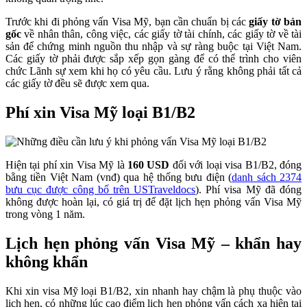
Trước khi đi phỏng vấn Visa Mỹ, bạn cần chuẩn bị các
giấy tờ bản
gốc
về nhân thân, công việc, các giấy tờ tài chính, các giấy tờ về tài
sản để chứng minh nguồn thu nhập và sự ràng buộc tại Việt Nam.
Các giấy tờ phải được sắp xếp gọn gàng để có thể trình cho viên
chức Lãnh sự xem khi họ có yêu cầu. Lưu ý rằng không phải tất cả
các giấy tờ đều sẽ được xem qua.
Phí xin Visa Mỹ loại B1/B2
Hiện tại phí xin Visa Mỹ là
160 USD
đối với loại visa B1/B2, đóng
bằng tiền Việt Nam (vnđ) qua hệ thống bưu điện (
danh sách 2374
bưu cục được công bố trên USTraveldocs
). Phí visa Mỹ đã đóng
không được hoàn lại, có giá trị để đặt lịch hẹn phỏng vấn Visa Mỹ
trong vòng 1 năm.
Lịch hẹn phỏng vấn Visa Mỹ – khẩn hay
không khẩn
Khi xin visa Mỹ loại B1/B2, xin nhanh hay chậm là phụ thuộc vào
lịch hẹn, có những lúc cao điểm lịch hẹn phỏng vấn cách xa hiện tại