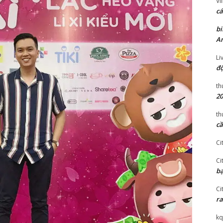
Vi
cá
bi
An
Li
độ
th
20
th
cầ
Ci
Ci
bạ
Ci
ra
kq