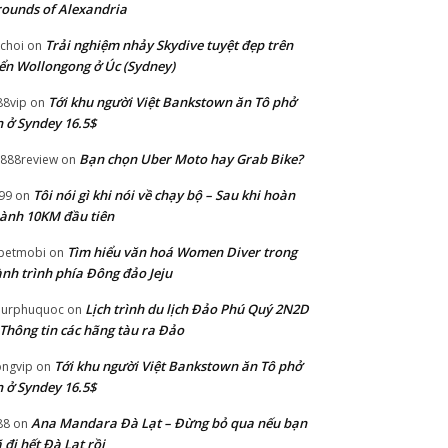
ounds of Alexandria
Trải nghiệm nhảy Skydive tuyệt đẹp trên
choi
on
ển Wollongong ở Úc (Sydney)
Tới khu người Việt Bankstown ăn Tô phở
88vip
on
 ở Syndey 16.5$
Bạn chọn Uber Moto hay Grab Bike?
888review
on
Tôi nói gì khi nói về chạy bộ – Sau khi hoàn
99
on
ành 10KM đầu tiên
Tìm hiểu văn hoá Women Diver trong
betmobi
on
nh trình phía Đông đảo Jeju
Lịch trình du lịch Đảo Phú Quý 2N2D
ourphuquoc
on
Thông tin các hãng tàu ra Đảo
Tới khu người Việt Bankstown ăn Tô phở
ngvip
on
 ở Syndey 16.5$
Ana Mandara Đà Lạt – Đừng bỏ qua nếu bạn
88
on
 đi hết Đà Lạt rồi