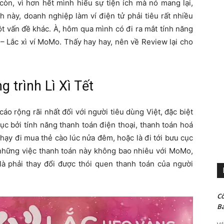
òn, vì hơn hết mình hiểu sự tiện ích mà nó mang lại,
 này, doanh nghiệp làm ví điện tử phải tiêu rất nhiều
một vấn đề khác. À, hôm qua mình có đi ra mắt tính năng
 – Lắc xì ví MoMo. Thấy hay hay, nên về Review lại cho
 trình Lì Xì Tết
o rộng rãi nhất đối với người tiêu dùng Việt, đặc biệt
ục bởi tính năng thanh toán điện thoại, thanh toán hoá
hạy đi mua thẻ cào lúc nửa đêm, hoặc là đi tới bưu cục
ừ những việc thanh toán này không bao nhiêu với MoMo,
 là phải thay đổi được thói quen thanh toán của người
Cô
Ba