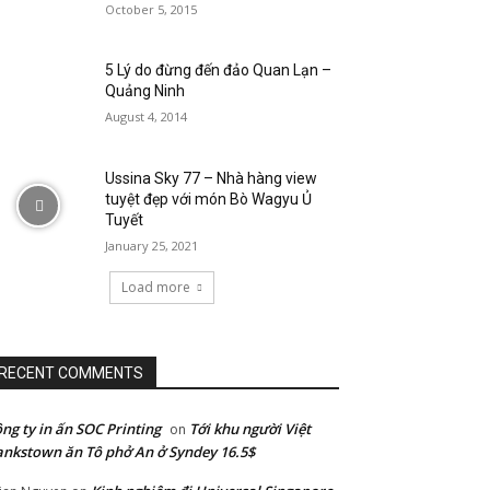
October 5, 2015
5 Lý do đừng đến đảo Quan Lạn –
Quảng Ninh
August 4, 2014
Ussina Sky 77 – Nhà hàng view
tuyệt đẹp với món Bò Wagyu Ủ
Tuyết
January 25, 2021
Load more
RECENT COMMENTS
ng ty in ấn SOC Printing
Tới khu người Việt
on
nkstown ăn Tô phở An ở Syndey 16.5$