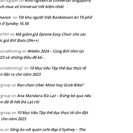
Kinh nghiệm đi Universal Singapore,
lian Nguyen
on
ch mua vé Universal tiết kiệm nhất
nance
Tới khu người Việt Bankstown ăn Tô phở
on
 ở Syndey 16.5$
Mã giảm giá Epione Easy Chair cho các
veTNT
on
c giả Bill Balo (5%++)
#Hello 2024 – Cùng Bill nhìn lại
uoclathomsg
on
23 và những điều để kể…
10 Mục tiêu Tập thể dục thực tế
uoclathomsg1
on
n đặt ra cho năm 2023
Bạn chọn Uber Moto hay Grab Bike?
tgroup
on
Ana Mandara Đà Lạt – Đừng bỏ qua nếu
tgroup
on
n đã đi hết Đà Lạt rồi
10 Mục tiêu Tập thể dục thực tế cần đặt
tgroup
on
 cho năm 2023
Sống ảo với quán cafe đẹp ở Sydney – The
xs
on