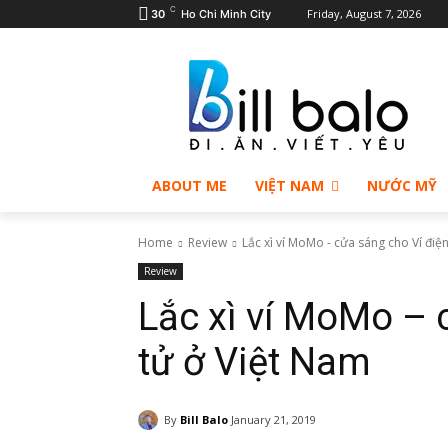
C
Friday, August 7, 2026
30
Ho Chi Minh City
ABOUT ME
VIỆT NAM
NƯỚC MỸ
Home
Review
Lắc xì ví MoMo - cửa sáng cho Ví điệ
Review
Lắc xì ví MoMo – 
tử ở Việt Nam
By
Bill Balo
January 21, 2019