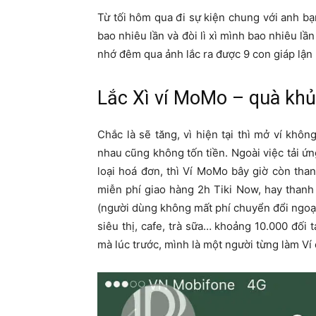
Từ tối hôm qua đi sự kiện chung với anh bạn,
bao nhiêu lần và đòi lì xì mình bao nhiêu lầ
nhớ đêm qua ảnh lắc ra được 9 con giáp lận
Lắc Xì ví MoMo – quà khủ
Chắc là sẽ tăng, vì hiện tại thì mở ví khôn
nhau cũng không tốn tiền. Ngoài việc tải ứ
loại hoá đơn, thì Ví MoMo bây giờ còn tha
miễn phí giao hàng 2h Tiki Now, hay thanh t
(người dùng không mất phí chuyển đổi ngoại 
siêu thị, cafe, trà sữa… khoảng 10.000 đối
mà lúc trước, mình là một người từng làm Ví 