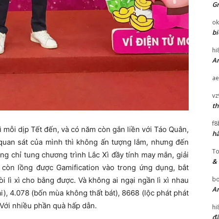
Gr
ok
bi
hi
An
ae
vz
th
f8
mỗi dịp Tết đến, và có năm còn gắn liền với Táo Quân,
hà
 quan sát của mình thì không ấn tượng lắm, nhưng đến
T
ng chỉ tung chương trình Lắc Xì đầy tính may mắn, giải
& 
còn lồng được Gamification vào trong ứng dụng, bắt
bo
i lì xì cho bằng được. Và không ai ngại ngần lì xì nhau
An
tài), 4.078 (bốn mùa không thất bát), 8668 (lộc phát phát
. Với nhiều phần quà hấp dẫn.
hi
đã