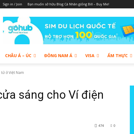
Sign in / Join
Bạn muốn sở hữu Blog Cá Nhân giống Bill – Buy Me!
CHÂU Á – ÚC
ĐÔNG NAM Á
VISA
ẨM THỰC
n tử ở Việt Nam
cửa sáng cho Ví điện
474
0