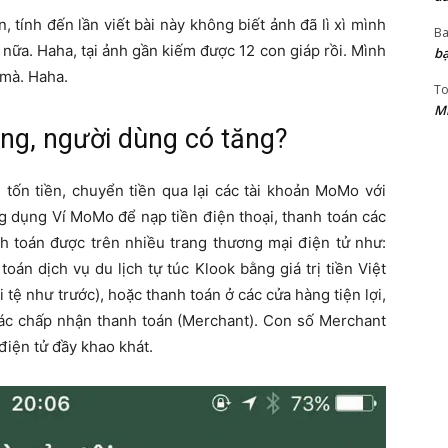
 tính đến lần viết bài này không biết ảnh đã lì xì mình
Ba
n nữa. Haha, tại ảnh gần kiếm được 12 con giáp rồi. Mình
bạ
 mà. Haha.
T
Mi
ng, người dùng có tăng?
g tốn tiền, chuyển tiền qua lại các tài khoản MoMo với
ng dụng Ví MoMo để nạp tiền điện thoại, thanh toán các
nh toán được trên nhiều trang thương mại điện tử như:
oán dịch vụ du lịch tự túc Klook bằng giá trị tiền Việt
tệ như trước), hoặc thanh toán ở các cửa hàng tiện lợi,
 tác chấp nhận thanh toán (Merchant). Con số Merchant
điện tử đầy khao khát.