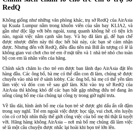
RedQ
Không giống như những văn phòng khác, trụ sở RedQ của AirAsia
tại Kuala Lumpur nằm trong khuôn viên của sân bay KLIA2, và
gần như độc lập với bên ngoài, xung quanh không hề có tiện ích
nào, ngoài việc nằm cạnh sân bay. Và họ đã làm gì, để hạn chế
được nhược điểm này thì đọc hết bài này, các bạn sẽ cảm nhận
được. Nhưng đến với RedQ, điều đầu tiên mà Bill ấn tượng có lẽ là
không gian vui chơi cho trẻ em ở mặt tiền và 1 nhà trẻ nhỏ cho toàn
bộ con em là nhân viên của hãng.
Chính sách chăm lo cho trẻ em được ban lãnh đạo AirAsia đặt lên
hàng đầu. Các ông bố, bà mẹ có thể dẫn con đi làm, chúng sẽ được
chuyển vào nhà trẻ ở sảnh lobby. Các ông bố, bà mẹ có thể yên tâm
làm việc và đón con về sau giờ làm. Khi vào trụ sở RedQ của
AirAsia thì không khó để các bạn bắt gặp những đứa trẻ đang ăn
uống cùng bố mẹ của chúng tại công ty trong giờ nghỉ trưa.
Về lâu dài, hình ảnh bố mẹ của bọn trẻ sẽ được ghi dấu ấn rất đậm
trong suy nghĩ. Trẻ em ngoài việc được học tập, vui chơi, rèn luyện
còn có cơ hội nhìn thấy thế giới công việc của bố mẹ thì thật là tuyệt
vời. Hãng hàng không AirAsia – nơi mà bố mẹ chúng đã làm việc
sẽ là một câu chuyện được nhắc lại hoài khi bọn trẻ lớn lên.