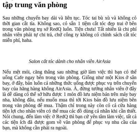
tập trung văn phòng
Sau những chuyến bay dài và liên tục. Tóc tai bù xù và không có
thời gian cắt tỉa. Không sao, có sẵn 1 tiệm cắt tóc đẹp trai ở bên
trong văn phòng trụ sở RedQ luôn. Tiện chưa! Tất nhiên là chi phí
nhân viên phải tự chi trả, chứ công ty không có chính sách cắt tóc
miễn phí, haha.
Salon cắt tóc dành cho nhân viên AirAsia
Nếu mệt mỏi, căng thẳng sau những giờ làm việc thì bạn có thể
uống Cafe ngay bên trong văn phòng. Giống như một Kios ở sân
bay, ở đây, bán luôn cả những thức uống được phục vụ trên chuyến
bay của hãng hàng không AirAsia. À, đừng tưởng nhân viên ở đây
là dễ dàng có thể sở hữu được 1 món đồ lưu niệm bán trên máy bay
nha, không đâu, nếu muốn mua thì tới Kios bán đồ lưu niệm bên
trong văn phòng để mua. Thậm chí trong này còn có cả cửa hàng
tiện lợi cho nhân viên có thể mua các đồ dùng cá nhân khi cần thiết.
Nói chung, đến làm việc ở RedQ thì bạn cứ yên tâm làm việc, tất cả
các tiện ích đã được gom về văn phòng để phục vụ nhu cầu của
bạn, mà không cần phải ra ngoài.