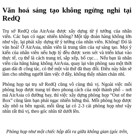
Văn hoá sáng tạo không ngừng nghỉ tại
RedQ
Trụ sở RedQ của AirAsia được xây dựng từ ý tưởng của nhân
viên. Các bạn có ngạc nhiên không? Một tập đoàn hàng không lớn
như vậy, lại phải xây dựng từ ý tưởng của nhân viên. Không! Đó là
văn hoá! Ở AirAsia, nhân viên là trung tâm của sự sáng tạo. Mọi ý
kiến của nhân viên nếu hợp lý đều được xem xét và triển khai vào
thực tế, cụ thể là cách trang trí, sắp xếp, bố cục… Nếu bạn là nhân
viên của hãng hàng không AirAsia, quay lại văn phòng sau một thời
gian dài đi công tác, có thể một vài thứ đã thay đổi. Điều này hẳn sẽ
làm cho những người làm việc ở đây, không thấy nhàm chán nhỉ.
Phòng họp tại trụ sở RedQ cũng vô cùng thú vị. Ngoài việc mỗi
phòng họp được trang trí theo phong cách của một thành phố – nơi
mà AirAsia có đường bay, thì việc xây dựng phòng họp “Out of the
Box” cũng làm bạn phải ngạc nhiên hứng thú. Mỗi phòng họp được
xây nhô ra bên ngoài, mỗi tầng lại có 2-3 cái phòng họp như vậy
nhìn rất thú vị, theo góc nhìn từ dưới lên.
Phòng họp như một chiếc hộp dôi ra giữa không gian (góc trên,