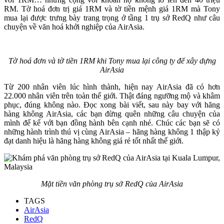
RM. Tờ hoá đơn trị giá 1RM và tờ tiền mệnh giá 1RM mà Tony
mua lại được trưng bày trang trọng ở tầng 1 trụ sở RedQ như câu
chuyện về văn hoá khởi nghiệp của AirAsia.
Tờ hoá đơn và tờ tiền 1RM khi Tony mua lại công ty để xây dựng
AirAsia
Từ 200 nhân viên lúc hình thành, hiện nay AirAsia đã có hơn
22.000 nhân viên trên toàn thế giới. Thật đáng ngưỡng mộ và khâm
phục, đúng không nào. Đọc xong bài viết, sau này bay với hãng
hàng không AirAsia, các bạn đừng quên những câu chuyện của
mình để kể với bạn đồng hành bên cạnh nhé. Chúc các bạn sẽ có
những hành trình thú vị cùng AirAsia – hãng hàng không 1 thập kỷ
đạt danh hiệu là hãng hàng không giá rẻ tốt nhất thế giới.
Mặt tiền văn phòng trụ sở RedQ của AirAsia
TAGS
AirAsia
RedQ