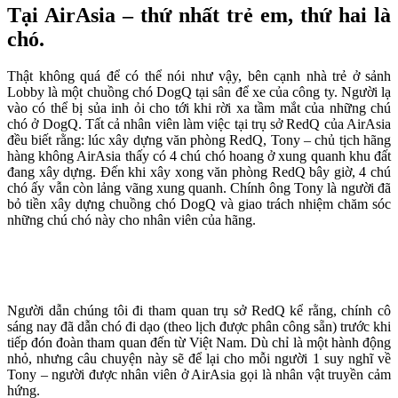
Tại AirAsia – thứ nhất trẻ em, thứ hai là
chó.
Thật không quá để có thể nói như vậy, bên cạnh nhà trẻ ở sảnh
Lobby là một chuồng chó DogQ tại sân để xe của công ty. Người lạ
vào có thể bị sủa inh ỏi cho tới khi rời xa tầm mắt của những chú
chó ở DogQ. Tất cả nhân viên làm việc tại trụ sở RedQ của AirAsia
đều biết rằng: lúc xây dựng văn phòng RedQ, Tony – chủ tịch hãng
hàng không AirAsia thấy có 4 chú chó hoang ở xung quanh khu đất
đang xây dựng. Đến khi xây xong văn phòng RedQ bây giờ, 4 chú
chó ấy vẫn còn lảng vãng xung quanh. Chính ông Tony là người đã
bỏ tiền xây dựng chuồng chó DogQ và giao trách nhiệm chăm sóc
những chú chó này cho nhân viên của hãng.
Người dẫn chúng tôi đi tham quan trụ sở RedQ kể rằng, chính cô
sáng nay đã dẫn chó đi dạo (theo lịch được phân công sẵn) trước khi
tiếp đón đoàn tham quan đến từ Việt Nam. Dù chỉ là một hành động
nhỏ, nhưng câu chuyện này sẽ để lại cho mỗi người 1 suy nghĩ về
Tony – người được nhân viên ở AirAsia gọi là nhân vật truyền cảm
hứng.