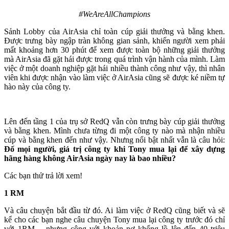
#WeAreAllChampions
Sảnh Lobby của AirAsia chỉ toàn cúp giải thưởng và bằng khen.
Được trưng bày ngập tràn không gian sảnh, khiến người xem phải
mất khoảng hơn 30 phút để xem được toàn bộ những giải thưởng
mà AirAsia đã gặt hái được trong quá trình vận hành của mình. Làm
việc ở một doanh nghiệp gặt hái nhiều thành công như vậy, thì nhân
viên khi được nhận vào làm việc ở AirAsia cũng sẽ được ké niềm tự
hào này của công ty.
Lên đến tầng 1 của trụ sở RedQ vẫn còn trưng bày cúp giải thưởng
và bằng khen. Mình chưa từng đi một công ty nào mà nhận nhiều
cúp và bằng khen đến như vậy. Nhưng nổi bật nhất vẫn là câu hỏi:
Đố mọi người, giá trị công ty khi Tony mua lại để xây dựng
hãng hàng không AirAsia ngày nay là bao nhiều?
Các bạn thử trả lời xem!
1 RM
Và câu chuyện bắt đầu từ đó. Ai làm việc ở RedQ cũng biết và sẽ
kể cho các bạn nghe câu chuyện Tony mua lại công ty trước đó chỉ
với 1RM… nhưng cộng với khoản nợ khổng lồ lên đến 40 triệu