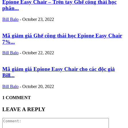
Epione Easy Chair – Trên tay Ghế công thái học
phân...
Bill Balo
-
October 23, 2022
Mã giảm giá Ghế công thái học Epione Easy Chair
7%...
Bill Balo
-
October 22, 2022
Mã giảm giá Epione Easy Chair cho các độc giả
Bill...
Bill Balo
-
October 20, 2022
1 COMMENT
LEAVE A REPLY