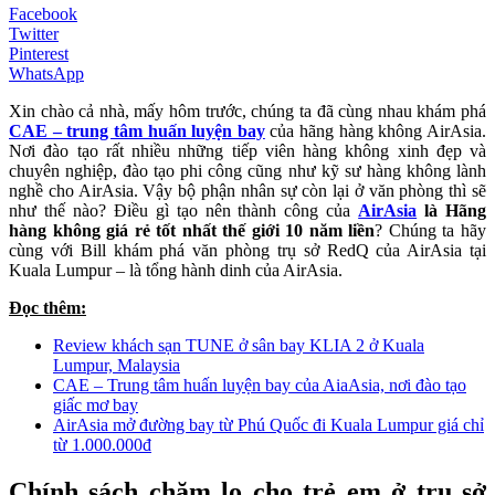
Facebook
Twitter
Pinterest
WhatsApp
Xin chào cả nhà, mấy hôm trước, chúng ta đã cùng nhau khám phá
CAE – trung tâm huấn luyện bay
của hãng hàng không AirAsia.
Nơi đào tạo rất nhiều những tiếp viên hàng không xinh đẹp và
chuyên nghiệp, đào tạo phi công cũng như kỹ sư hàng không lành
nghề cho AirAsia. Vậy bộ phận nhân sự còn lại ở văn phòng thì sẽ
như thế nào? Điều gì tạo nên thành công của
AirAsia
là
Hãng
hàng không giá rẻ tốt nhất thế giới 10 năm liền
? Chúng ta hãy
cùng với Bill khám phá văn phòng trụ sở RedQ của AirAsia tại
Kuala Lumpur – là tổng hành dinh của AirAsia.
Đọc thêm:
Review khách sạn TUNE ở sân bay KLIA 2 ở Kuala
Lumpur, Malaysia
CAE – Trung tâm huấn luyện bay của AiaAsia, nơi đào tạo
giấc mơ bay
AirAsia mở đường bay từ Phú Quốc đi Kuala Lumpur giá chỉ
từ 1.000.000đ
Chính sách chăm lo cho trẻ em ở trụ sở