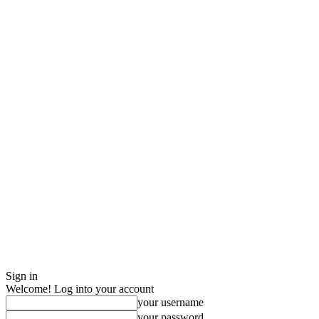
Sign in
Welcome! Log into your account
your username
your password