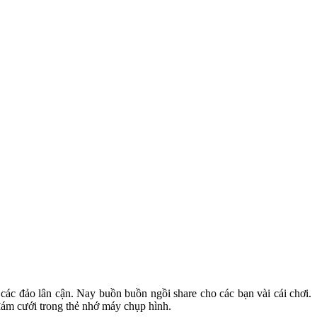
ác đảo lân cận. Nay buồn buồn ngồi share cho các bạn vài cái chơi.
 đám cưới trong thẻ nhớ máy chụp hình.