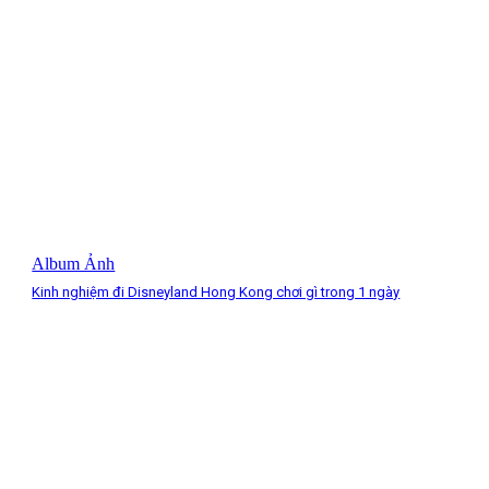
Album Ảnh
Kinh nghiệm đi Disneyland Hong Kong chơi gì trong 1 ngày