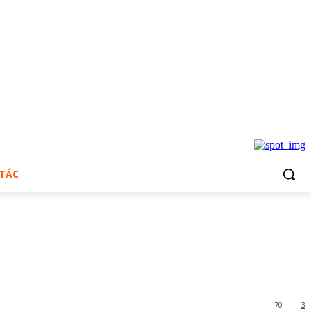
 TÁC
70
3