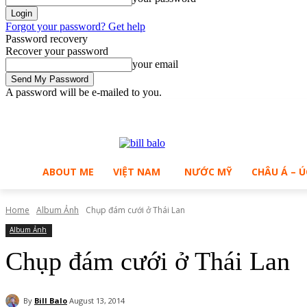
Forgot your password? Get help
Password recovery
Recover your password
your email
A password will be e-mailed to you.
C
Saturday, August 8, 2026
Sign in / Join
29.2
Ho Chi Minh City
ABOUT ME
VIỆT NAM
NƯỚC MỸ
CHÂU Á – Ú
Home
Album Ảnh
Chụp đám cưới ở Thái Lan
Album Ảnh
Chụp đám cưới ở Thái Lan
By
Bill Balo
August 13, 2014