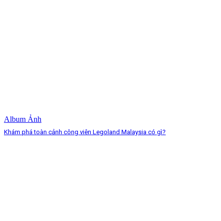
Album Ảnh
Khám phá toàn cảnh công viên Legoland Malaysia có gì?