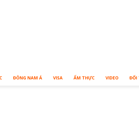
Bạn muốn sở hữu Blog Cá Nhân giống Bill – Buy Me!
C
ĐÔNG NAM Á
VISA
ẨM THỰC
VIDEO
ĐỐI