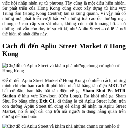
việc hội nhập nhân sự từ phương Tây cũng là một điều hiển nhiên.
Sự phát triển của Hong Kong cũng được xây dựng từ khu vực
Trung tâm (Hong Kong Central) lan ra xung quanh. Vì vậy mà có
những nơi phát triển vượt bậc với những toà cao ốc thương mại,
chung cư cao cấp san sát nhau, không còn một khoảng hở… có
những nơi vẫn còn duy trì sự cũ kĩ, như Apliu Street – có lẽ là nơi
thể hiện rõ nhất điều này.
Cách đi đến Apliu Street Market ở Hong
Kong
Để đi đến Apliu Street Market ở Hong Kong có nhiều cách, nhưng
mình chỉ cho bạn cách đi phổ biến nhất là bằng tàu điện MRT. Từ
bất cứ đâu, bạn hãy bắt tàu điện về ga
Sham Shui Po MTR
Station
ở khu vực Kowloon (Cửu Long).
Ra khỏi nhà ga Sham
Shui Po bằng cổng
Exit C1
, đi thẳng là tới Apliu Street luôn, trên
con đường Apliu Street thì cũng dễ dàng để nhận ra Apliu Street
Market, nó là một cái chợ trời mà người ta dăng hàng quán trên
đường để bán buôn.