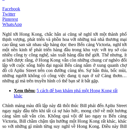
Facebook
Twitter
Pinterest
WhatsApp
Nghĩ tới Hong Kong, chắc hẳn ai cũng sẽ nghĩ tới một thành phố
thịnh vượng, phát triển và phồn hoa với những toà nhà thương mại
cao tầng san sát nhau sắp hàng dọc theo Bến cảng Victoria, nghĩ tới
một nền kinh tế phát triển hàng đầu trong khu vực với trụ sở của
nhiều công ty công nghệ, sản xuất hàng đầu thế giới. Thế nhưng, ít
ai biết được rằng, ở Hong Kong vẫn còn những chung cư nghèo đối
lập với cuộc sống hiện đại ngoài Bến cảng nằm ở xung quanh chợ
đồ cũ Apliu Street trên con đường cùng tên. Sự bẩn thỉu, bốc mùi,
những người không có công việc đang tị nạn ở xứ Cảng thơm…
những gì mà trên truyền hình có thể bạn sẽ ít bắt gặp.
Xem thêm:
5 cách để bạn khám phá một Hong Kong rất
khác
Chính mảng màu đối lập này đã thôi thúc Bill phải đến Apliu Street
ngay ngày đầu tiên khi tất cả sự háo hức, mong chờ về một hương
cảng sầm uất vẫn còn. Không quá vội để lao ngay ra Bến cảng
Victoria, Bill chầm chậm tận hưởng một Hong Kong rất khác, khác
so với những gì mình từng suy nghĩ về Hong Kong. Điều này Bill