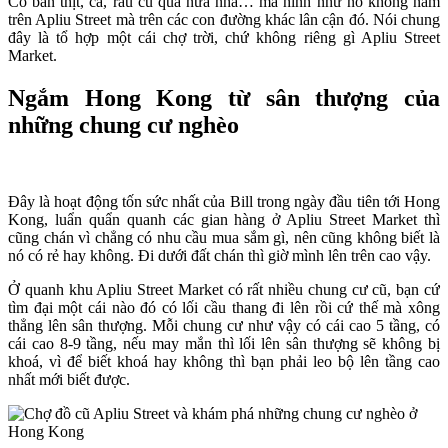
Có bán thịt, cá, rau củ quả nữa nha… mà hình như nó không nằm
trên Apliu Street mà trên các con đường khác lân cận đó. Nói chung
đây là tổ hợp một cái chợ trời, chứ không riêng gì Apliu Street
Market.
Ngắm Hong Kong từ sân thượng của
những chung cư nghèo
Đây là hoạt động tốn sức nhất của Bill trong ngày đầu tiên tới Hong
Kong, luẩn quẩn quanh các gian hàng ở Apliu Street Market thì
cũng chán vì chẳng có nhu cầu mua sắm gì, nên cũng không biết là
nó có rẻ hay không. Đi dưới đất chán thì giờ mình lên trên cao vậy.
Ở quanh khu Apliu Street Market có rất nhiều chung cư cũ, bạn cứ
tìm đại một cái nào đó có lối cầu thang đi lên rồi cứ thế mà xông
thẳng lên sân thượng. Mỗi chung cư như vậy có cái cao 5 tầng, có
cái cao 8-9 tầng, nếu may mắn thì lối lên sân thượng sẽ không bị
khoá, vì để biết khoá hay không thì bạn phải leo bộ lên tầng cao
nhất mới biết được.