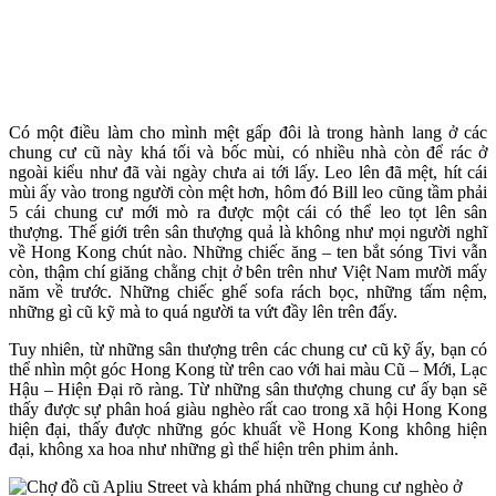
Có một điều làm cho mình mệt gấp đôi là trong hành lang ở các
chung cư cũ này khá tối và bốc mùi, có nhiều nhà còn để rác ở
ngoài kiểu như đã vài ngày chưa ai tới lấy. Leo lên đã mệt, hít cái
mùi ấy vào trong người còn mệt hơn, hôm đó Bill leo cũng tầm phải
5 cái chung cư mới mò ra được một cái có thể leo tọt lên sân
thượng. Thế giới trên sân thượng quả là không như mọi người nghĩ
về Hong Kong chút nào. Những chiếc ăng – ten bắt sóng Tivi vẫn
còn, thậm chí giăng chằng chịt ở bên trên như Việt Nam mười mấy
năm về trước. Những chiếc ghế sofa rách bọc, những tấm nệm,
những gì cũ kỹ mà to quá người ta vứt đầy lên trên đấy.
Tuy nhiên, từ những sân thượng trên các chung cư cũ kỹ ấy, bạn có
thể nhìn một góc Hong Kong từ trên cao với hai màu Cũ – Mới, Lạc
Hậu – Hiện Đại rõ ràng. Từ những sân thượng chung cư ấy bạn sẽ
thấy được sự phân hoá giàu nghèo rất cao trong xã hội Hong Kong
hiện đại, thấy được những góc khuất về Hong Kong không hiện
đại, không xa hoa như những gì thể hiện trên phim ảnh.