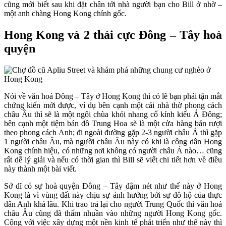
cũng mới biết sau khi đặt chân tới nhà người bạn cho Bill ở nhờ –
một anh chàng Hong Kong chính gốc.
Hong Kong và 2 thái cực Đông – Tây hoà
quyện
Nói về văn hoá Đông – Tây ở Hong Kong thì có lẽ bạn phải tận mắt
chứng kiến mới được, ví dụ bên cạnh một cái nhà thờ phong cách
châu Âu thì sẽ là một ngôi chùa khói nhang cổ kính kiểu Á Đông;
bên cạnh một tiệm bán đồ Trung Hoa sẽ là một cửa hàng bán rượi
theo phong cách Anh; đi ngoài đường gặp 2-3 người châu Á thì gặp
1 người châu Âu, mà người châu Âu này có khi là công dân Hong
Kong chính hiệu, có những nơi không có người châu Á nào… cũng
rất dễ lý giải và nếu có thời gian thì Bill sẽ viết chi tiết hơn về điều
này thành một bài viết.
Sở dĩ có sự hoà quyện Đông – Tây đậm nét như thế này ở Hong
Kong là vì vùng đất này chịu sự ảnh hưởng bởi sự đô hộ của thực
dân Anh khá lâu. Khi trao trả lại cho người Trung Quốc thì văn hoá
châu Âu cũng đã thấm nhuần vào những người Hong Kong gốc.
Cộng với việc xây dựng một nền kinh tế phát triển như thế này thì