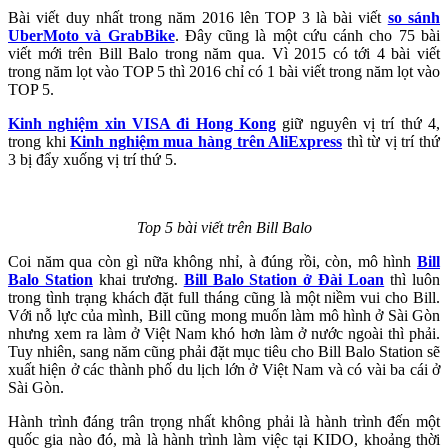
Bài viết duy nhất trong năm 2016 lên TOP 3 là bài viết
so sánh
UberMoto và GrabBike
. Đây cũng là một cứu cánh cho 75 bài
viết mới trên Bill Balo trong năm qua. Vì 2015 có tới 4 bài viết
trong năm lọt vào TOP 5 thì 2016 chỉ có 1 bài viết trong năm lọt vào
TOP 5.
Kinh nghiệm xin VISA đi Hong Kong
giữ nguyên vị trí thứ 4,
trong khi
Kinh nghiệm mua hàng trên AliExpress
thì từ vị trí thứ
3 bị đẩy xuống vị trí thứ 5.
Top 5 bài viết trên Bill Balo
Coi năm qua còn gì nữa không nhỉ, à đúng rồi, còn, mô hình
Bill
Balo Station
khai trương.
Bill Balo Station ở Đài Loan
thì luôn
trong tình trạng khách đặt full tháng cũng là một niềm vui cho Bill.
Với nỗ lực của mình, Bill cũng mong muốn làm mô hình ở Sài Gòn
nhưng xem ra làm ở Việt Nam khó hơn làm ở nước ngoài thì phải.
Tuy nhiên, sang năm cũng phải đặt mục tiêu cho Bill Balo Station sẽ
xuất hiện ở các thành phố du lịch lớn ở Việt Nam và có vài ba cái ở
Sài Gòn.
Hành trình đáng trân trọng nhất không phải là hành trình đến một
quốc gia nào đó, mà là hành trình làm việc tại KIDO, khoảng thời