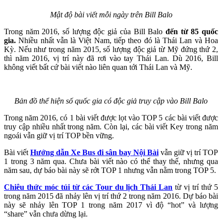
Mật độ bài viết mỗi ngày trên Bill Balo
Trong năm 2016, số lượng độc giả của Bill Balo
đến từ 85 quốc
gia.
Nhiều nhất vẫn là Việt Nam, tiếp theo đó là Thái Lan và Hoa
Kỳ. Nếu như trong năm 2015, số lượng độc giả từ Mỹ đứng thứ 2,
thì năm 2016, vị trí này đã rơi vào tay Thái Lan. Dù 2016, Bill
không viết bất cứ bài viết nào liên quan tới Thái Lan và Mỹ.
Bản đồ thể hiện số quốc gia có độc giả truy cập vào Bill Balo
Trong năm 2016, có 1 bài viết được lọt vào TOP 5 các bài viết được
truy cập nhiều nhất trong năm. Còn lại, các bài viết Key trong năm
ngoái vẫn giữ vị trí TOP bền vững.
Bài viết
Hướng dẫn Xe Bus đi sân bay Nội Bài
vẫn giữ vị trí TOP
1 trong 3 năm qua. Chưa bài viết nào có thể thay thế, nhưng qua
năm sau, dự báo bài này sẽ rớt TOP 1 nhưng vẫn nằm trong TOP 5.
Chiêu thức móc túi từ các Tour du lịch Thái Lan
từ vị trí thứ 5
trong năm 2015 đã nhảy lên vị trí thứ 2 trong năm 2016. Dự báo bài
này sẽ nhảy lên TOP 1 trong năm 2017 vì độ “hot” và lượng
“share” vẫn chưa dừng lại.