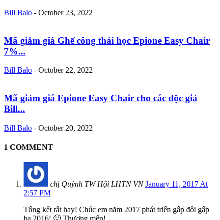
Bill Balo
-
October 23, 2022
Mã giảm giá Ghế công thái học Epione Easy Chair
7%...
Bill Balo
-
October 22, 2022
Mã giảm giá Epione Easy Chair cho các độc giả
Bill...
Bill Balo
-
October 20, 2022
1 COMMENT
chị Quỳnh TW Hội LHTN VN
January 11, 2017 At
2:57 PM
Tổng kết rất hay! Chúc em năm 2017 phát triển gấp đôi gấp
ba 2016! 🙂 Thương mến!