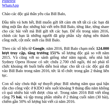
Pinterest
WhatsApp
Chào các độc giả thân yêu của Bill Balo,
Đầu tiên và hơn hết, Bill muốn gửi lời cảm ơn tới tất cả các bạn đã
từng một lần đọc những bài viết trên Bill Balo, từng like, từng share
cho các bài viết mà Bill gửi tới các bạn. Để rồi trong năm 2016,
chính các bạn là những người đã góp phần xây dựng nên thành
công mới, cột mốc mới của Bill Balo.
Theo các số liệu từ
Google
, năm 2016, Bill Balo chạm mốc
124.000
lượt truy cập, tăng trưởng 151%
số lượng độc giả so với năm
2015. Và cũng với so sánh giống như năm ngoái, nếu nhà hát
Sydney Opera House có sức chứa 2.700 chỗ ngồi, thì nó phải tổ
chức khoảng 46 buổi biểu diễn hoà nhạc cho tất cả các độc giả đã
vào Bill Balo trong năm 2016, tức là tổ chức trong gần 2 tháng liên
tục.
Con số này chưa thật sự thuyết phục Bill nhưng năm qua quá bận
rộn cho công việc ở KIDO nên suốt khoảng 9 tháng đầu năm không
có quá nhiều bài viết được chia sẻ. Trong năm 2016 Bill viết tổng
cộng
75 bài
, và tập trung phần nhiều ở 2 tháng cuối năm (30 bài),
chiếm gần 50% số lượng bài viết cả năm 2016.