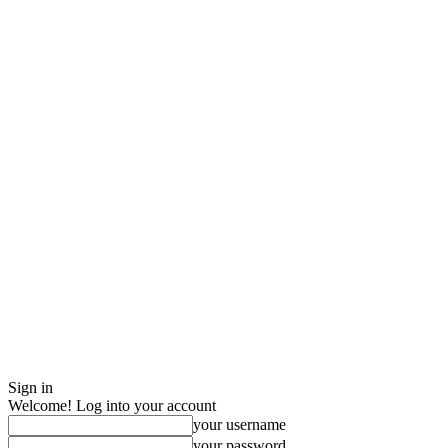
Sign in
Welcome! Log into your account
your username
your password