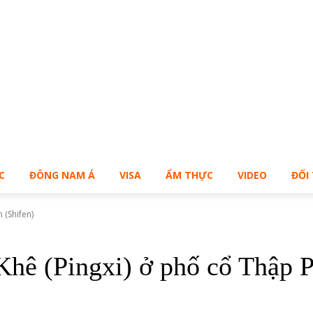
ạn muốn sở hữu Blog Cá Nhân giống Bill – Buy Me!
C
ĐÔNG NAM Á
VISA
ẨM THỰC
VIDEO
ĐỐI
 (Shifen)
Khê (Pingxi) ở phố cổ Thập P