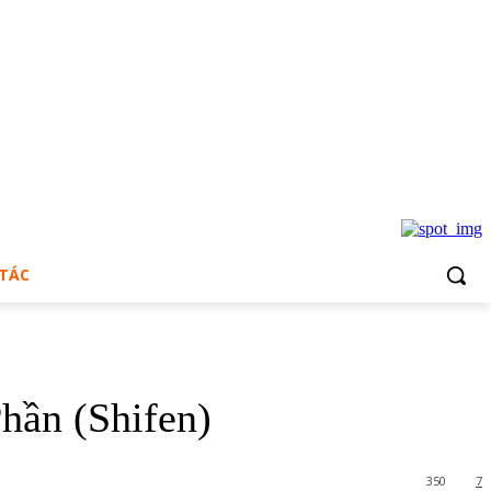
 TÁC
hần (Shifen)
350
7