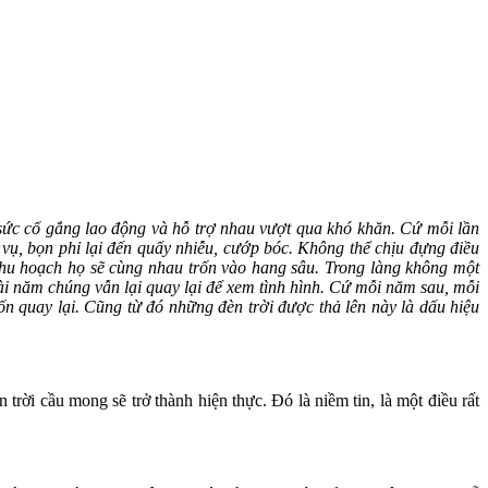
t sức cố gắng lao động và hỗ trợ nhau vượt qua khó khăn. Cứ mỗi lần
 vụ, bọn phỉ lại đến quấy nhiễu, cướp bóc. Không thể chịu đựng điều
hu hoạch họ sẽ cùng nhau trốn vào hang sâu. Trong làng không một
vài năm chúng vẫn lại quay lại để xem tình hình. Cứ mỗi năm sau, mỗi
ốn quay lại. Cũng từ đó những đèn trời được thả lên này là dấu hiệu
rời cầu mong sẽ trở thành hiện thực. Đó là niềm tin, là một điều rất