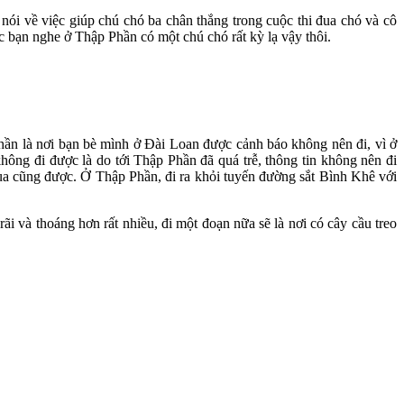
nói về việc giúp chú chó ba chân thắng trong cuộc thi đua chó và cô
c bạn nghe ở Thập Phần có một chú chó rất kỳ lạ vậy thôi.
Phần là nơi bạn bè mình ở Đài Loan được cảnh báo không nên đi, vì ở
hông đi được là do tới Thập Phần đã quá trễ, thông tin không nên đi
ua cũng được. Ở Thập Phần, đi ra khỏi tuyến đường sắt Bình Khê với
 và thoáng hơn rất nhiều, đi một đoạn nữa sẽ là nơi có cây cầu treo