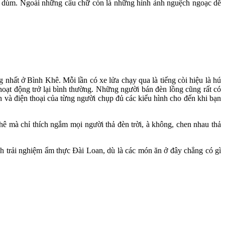
ết dùm. Ngoài những câu chữ còn là những hình ảnh nguệch ngoạc dễ
hất ở Bình Khê. Mỗi lần có xe lửa chạy qua là tiếng còi hiệu là hú
 hoạt động trở lại bình thường. Những người bán đèn lồng cũng rất có
 và điện thoại của từng người chụp đủ các kiểu hình cho đến khi bạn
ê mà chỉ thích ngắm mọi người thả đèn trời, à không, chen nhau thả
h trải nghiệm ẩm thực Đài Loan, dù là các món ăn ở đây chẳng có gì