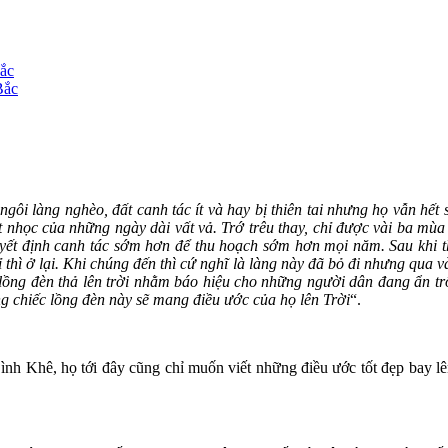
Bắc
Bắc
ngôi làng nghèo, đất canh tác ít và hay bị thiên tai nhưng họ vẫn hế
 nhọc của những ngày dài vất vả. Trớ trêu thay, chỉ được vài ba mùa
yết định canh tác sớm hơn để thu hoạch sớm hơn mọi năm. Sau khi t
 thì ở lại. Khi chúng đến thì cứ nghĩ là làng này đã bỏ đi nhưng qua 
 lồng đèn thả lên trời nhằm báo hiệu cho những người dân đang ẩn tr
g chiếc lồng đèn này sẽ mang điều ước của họ lên Trời
“.
h Khê, họ tới đây cũng chỉ muốn viết những điều ước tốt đẹp bay lên t