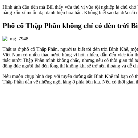
Hình ảnh đầu tiên mà Bill thấy vừa thú vị vừa tội nghiệp là chú ch
nàng xấu xí muốn đạt danh hiệu hoa hậu. Không biết sao lại đưa cái 
Phố cổ Thập Phần không chỉ có đèn trời B
Thật ra ở phố cổ Thập Phần, người ta biết tới đèn trời Bình Khê, m
Việt Nam có nhiều thác nước hùng vĩ hơn nhiều, dẫn đến việc tốn th
thác nước Thập Phần mình không chắc, nhưng nếu có thời gian thì b
đông đúc người thả đèn lồng thì không khí sẽ trở nên thoáng và dễ ch
Nếu muốn chụp hình đẹp với tuyến đường sắt Bình Khê thì bạn có thể
Thập Phần dẫn về những ngôi làng ở phía bên kia. Nếu có thời gian t