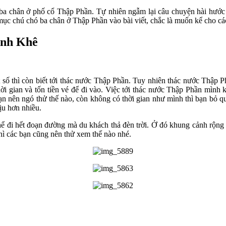
ó ba chân ở phố cổ Thập Phần. Tự nhiên ngẫm lại câu chuyện hài hước 
mục chú chó ba chân ở Thập Phần vào bài viết, chắc là muốn kể cho cá
ình Khê
ột số thì còn biết tới thác nước Thập Phần. Tuy nhiên thác nước Thập 
ời gian và tốn tiền vé để đi vào. Việc tới thác nước Thập Phần mình k
ạn nên ngó thử thế nào, còn không có thời gian như mình thì bạn bỏ q
ịu hơn nhiều.
 đi hết đoạn đường mà du khách thả đèn trời. Ở đó khung cảnh rộng rãi
hì các bạn cũng nên thử xem thế nào nhé.