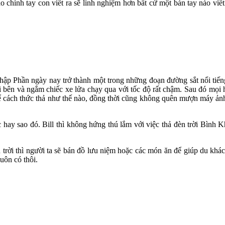
 chính tay con viết ra sẽ linh nghiệm hơn bất cứ một bàn tay nào vi
p Phần ngày nay trở thành một trong những đoạn đường sắt nổi tiếng n
ai bên và ngắm chiếc xe lửa chạy qua với tốc độ rất chậm. Sau đó mọi
hể cách thức thả như thế nào, đồng thời cũng không quên mượn máy ảnh
ay sao đó. Bill thì không hứng thú lắm với việc thả đèn trời Bình Kh
rời thì người ta sẽ bán đồ lưu niệm hoặc các món ăn để giúp du khác
uôn có thôi.