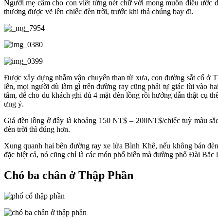
Người mẹ cầm cho con viết từng nét chữ với mong muốn điều ước do
thương được vẽ lên chiếc đèn trời, trước khi thả chúng bay đi.
Được xây dựng nhằm vận chuyển than từ xưa, con đường sắt cổ ở Thậ
lên, mọi người dù làm gì trên đường ray cũng phải tự giác lùi vào h
tâm, để cho du khách ghi đủ 4 mặt đèn lồng rồi hướng dẫn thật cụ t
ưng ý.
Giá đèn lồng ở đây là khoảng 150 NT$ – 200NT$/chiếc tuỳ màu sắc h
đèn trời thì đúng hơn.
Xung quanh hai bên đường ray xe lửa Bình Khê, nếu không bán đèn t
đặc biệt cả, nó cũng chỉ là các món phổ biến mà đường phố Đài Bắc l
Chó ba chân ở Thập Phần