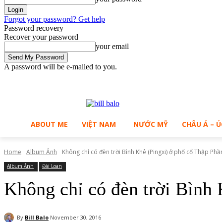
Forgot your password? Get help
Password recovery
Recover your password
your email
A password will be e-mailed to you.
C
Friday, August 7, 2026
Sign in / Join
B
29.5
Ho Chi Minh City
ABOUT ME
VIỆT NAM
NƯỚC MỸ
CHÂU Á – Ú
Home
Album Ảnh
Không chỉ có đèn trời Bình Khê (Pingxi) ở phố cổ Thập Phần
Album Ảnh
Đài Loan
Không chỉ có đèn trời Bình 
By
Bill Balo
November 30, 2016