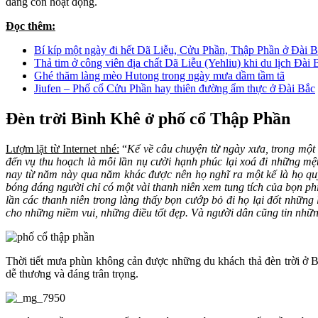
đang còn hoạt động.
Đọc thêm:
Bí kíp một ngày đi hết Dã Liễu, Cửu Phần, Thập Phần ở Đài 
Thả tim ở công viên địa chất Dã Liễu (Yehliu) khi du lịch Đài 
Ghé thăm làng mèo Hutong trong ngày mưa dầm tầm tã
Jiufen – Phố cổ Cửu Phần hay thiên đường ẩm thực ở Đài Bắc
Đèn trời Bình Khê ở phố cổ Thập Phần
Lượm lặt từ Internet nhé:
“
Kể về câu chuyện từ ngày xưa, trong một 
đến vụ thu hoạch là mỗi lần nụ cười hạnh phúc lại xoá đi những mệt
nay từ năm này qua năm khác được nên họ nghĩ ra một kế là họ qu
bóng dáng người chỉ có một vài thanh niên xem tung tích của bọn phỉ
lần các thanh niên trong làng thấy bọn cướp bỏ đi họ lại đốt những
cho những niềm vui, những điều tốt đẹp. Và người dân cũng tin nhữn
Thời tiết mưa phùn không cản được những du khách thả đèn trời ở Bìn
dễ thương và đáng trân trọng.