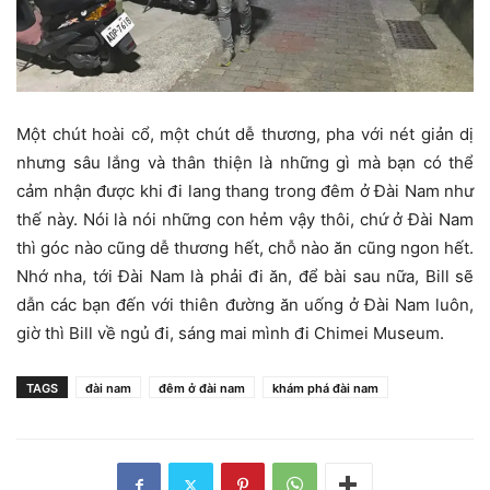
Một chút hoài cổ, một chút dễ thương, pha với nét giản dị
nhưng sâu lắng và thân thiện là những gì mà bạn có thể
cảm nhận được khi đi lang thang trong đêm ở Đài Nam như
thế này. Nói là nói những con hẻm vậy thôi, chứ ở Đài Nam
thì góc nào cũng dễ thương hết, chỗ nào ăn cũng ngon hết.
Nhớ nha, tới Đài Nam là phải đi ăn, để bài sau nữa, Bill sẽ
dẫn các bạn đến với thiên đường ăn uống ở Đài Nam luôn,
giờ thì Bill về ngủ đi, sáng mai mình đi Chimei Museum.
TAGS
đài nam
đêm ở đài nam
khám phá đài nam