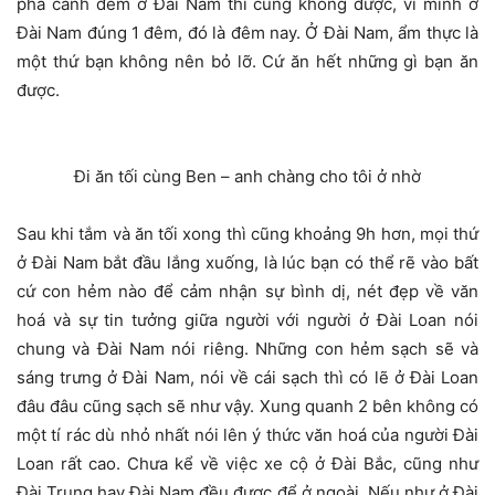
phá cảnh đêm ở Đài Nam thì cũng không được, vì mình ở
Đài Nam đúng 1 đêm, đó là đêm nay. Ở Đài Nam, ẩm thực là
một thứ bạn không nên bỏ lỡ. Cứ ăn hết những gì bạn ăn
được.
Đi ăn tối cùng Ben – anh chàng cho tôi ở nhờ
Sau khi tắm và ăn tối xong thì cũng khoảng 9h hơn, mọi thứ
ở Đài Nam bắt đầu lắng xuống, là lúc bạn có thể rẽ vào bất
cứ con hẻm nào để cảm nhận sự bình dị, nét đẹp về văn
hoá và sự tin tưởng giữa người với người ở Đài Loan nói
chung và Đài Nam nói riêng. Những con hẻm sạch sẽ và
sáng trưng ở Đài Nam, nói về cái sạch thì có lẽ ở Đài Loan
đâu đâu cũng sạch sẽ như vậy. Xung quanh 2 bên không có
một tí rác dù nhỏ nhất nói lên ý thức văn hoá của người Đài
Loan rất cao. Chưa kể về việc xe cộ ở Đài Bắc, cũng như
Đài Trung hay Đài Nam đều được để ở ngoài. Nếu như ở Đài