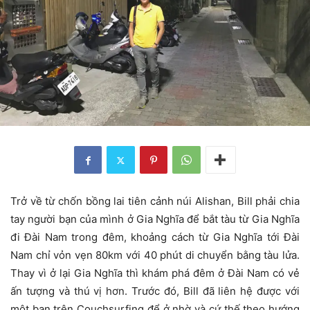
Trở về từ chốn bồng lai tiên cảnh núi Alishan, Bill phải chia
tay người bạn của mình ở Gia Nghĩa để bắt tàu từ Gia Nghĩa
đi Đài Nam trong đêm, khoảng cách từ Gia Nghĩa tới Đài
Nam chỉ vỏn vẹn 80km với 40 phút di chuyển bằng tàu lửa.
Thay vì ở lại Gia Nghĩa thì khám phá đêm ở Đài Nam có vẻ
ấn tượng và thú vị hơn. Trước đó, Bill đã liên hệ được với
một bạn trên Couchsurfing để ở nhờ và cứ thế theo hướng