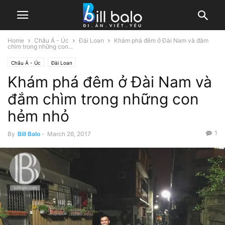
Home
Châu Á - Úc
Đài Loan
Khám phá đêm ở Đài Nam và đắm
chìm trong những con...
Châu Á - Úc
Đài Loan
Khám phá đêm ở Đài Nam và
đắm chìm trong những con
hẻm nhỏ
1
By
Bill Balo
-
March 26, 2017