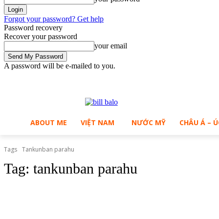
Forgot your password? Get help
Password recovery
Recover your password
your email
A password will be e-mailed to you.
C
Friday, August 7, 2026
Sign in / Join
B
32.8
Ho Chi Minh City
ABOUT ME
VIỆT NAM
NƯỚC MỸ
CHÂU Á – Ú
Tags
Tankunban parahu
Tag:
tankunban parahu