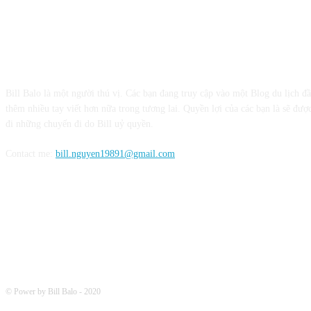
CỘNG TÁC VỚI BILL BALO
Bill Balo là một người thú vị. Các bạn đang truy cập vào một Blog du lịch đ
thêm nhiều tay viết hơn nữa trong tương lai. Quyền lợi của các bạn là sẽ được
đi những chuyến đi do Bill uỷ quyền.
Contact me:
bill.nguyen19891@gmail.com
FOLLOW ME
© Power by Bill Balo - 2020