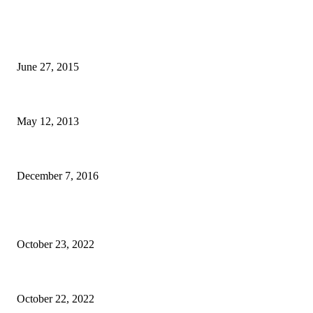
BILL BALO's PICKS
Zip Postal Code Viet Nam 6 digital – Update 2015
June 27, 2015
8 quả trứng, 1 hộp cá hộp và 1 đêm lạnh lẽo cho 2 người giá 400.000 của
May 12, 2013
Từ đài tưởng niệm Tưởng Giới Thạch tới chợ đêm Ximending ở Đài Loan
December 7, 2016
BÀI VIẾT QUẢNG CÁO
Epione Easy Chair – Trên tay Ghế công thái học phân khúc tầm trung
October 23, 2022
Mã giảm giá Ghế công thái học Epione Easy Chair 7% chính hãng
October 22, 2022