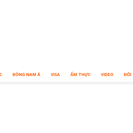
ạn muốn sở hữu Blog Cá Nhân giống Bill – Buy Me!
C
ĐÔNG NAM Á
VISA
ẨM THỰC
VIDEO
ĐỐI