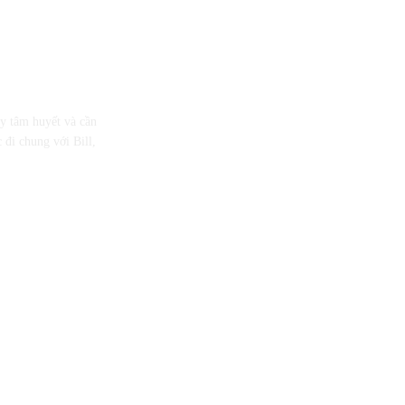
ầy tâm huyết và cần
 đi chung với Bill,