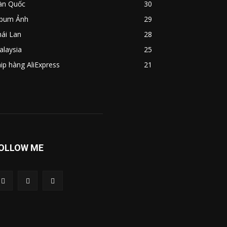
àn Quốc
30
lbum Ảnh
29
ái Lan
28
alaysia
25
ip hàng AliExpress
21
OLLOW ME