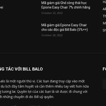
H
Mã giảm giá Ghế công thái học
pei
Epione Easy Chair 7% chính hãng
A
October 22, 2022
Th
M
Mã giảm giá Epione Easy Chair
n
cho các độc giả Bill Balo (5%++)
Sh
October 20, 2022
G TÁC VỚI BILL BALO
F
 Balo là một người thú vị. Các bạn đang truy cập vào một
 du lịch đầy tâm huyết và cần thêm nhiều tay viết hơn nữa
g tương lai. Quyền lợi của các bạn là sẽ được đi chung với
 đi những chuyến đi do Bill uỷ quyền.