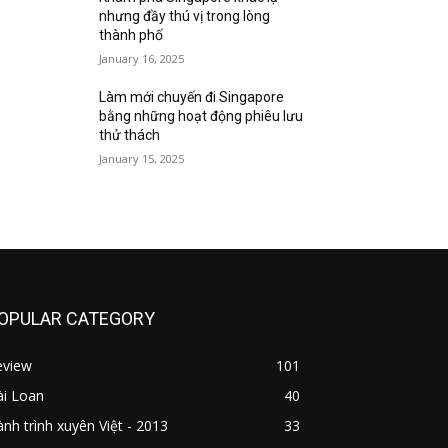
nhưng đầy thú vị trong lòng
thành phố
January 16, 2025
Làm mới chuyến đi Singapore
bằng những hoạt động phiêu lưu
thử thách
January 15, 2025
OPULAR CATEGORY
eview
101
ài Loan
40
nh trình xuyên Việt - 2013
33