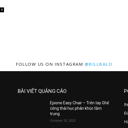
4
FOLLOW US ON INSTAGRAM
@BILLBALO
BÀI VIẾT QUẢNG CÁO
P
Epione Easy Chair – Trên tay Ghế
R
công thái học phân khúc tầm
Đ
trung
October 23, 2022
Hà