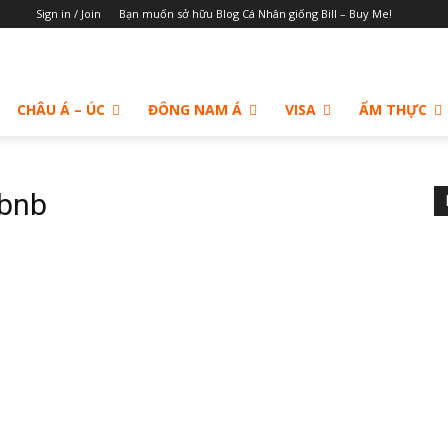
Sign in / Join
Bạn muốn sở hữu Blog Cá Nhân giống Bill – Buy Me!
CHÂU Á – ÚC
ĐÔNG NAM Á
VISA
ẨM THỰC
rbnb