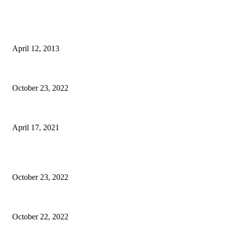
BILL BALO's PICKS
Anh chàng đi bộ xuyên Việt và câu chuyện về cái Balo
April 12, 2013
Epione Easy Chair – Trên tay Ghế công thái học phân khúc tầm trung
October 23, 2022
Agoda và Booking.com – Sự thật có phải là một bên giá rẻ hơn?
April 17, 2021
BÀI VIẾT QUẢNG CÁO
Epione Easy Chair – Trên tay Ghế công thái học phân khúc tầm trung
October 23, 2022
Mã giảm giá Ghế công thái học Epione Easy Chair 7% chính hãng
October 22, 2022