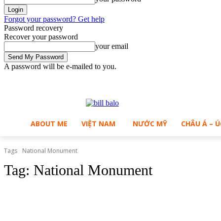
Forgot your password? Get help
Password recovery
Recover your password
your email
A password will be e-mailed to you.
C
Friday, August 7, 2026
Sign in / Join
B
31.7
Ho Chi Minh City
ABOUT ME
VIỆT NAM
NƯỚC MỸ
CHÂU Á – Ú
Tags
National Monument
Tag:
National Monument