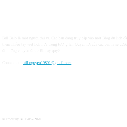
CỘNG TÁC VỚI BILL BALO
Bill Balo là một người thú vị. Các bạn đang truy cập vào một Blog du lịch đ
thêm nhiều tay viết hơn nữa trong tương lai. Quyền lợi của các bạn là sẽ được
đi những chuyến đi do Bill uỷ quyền.
Contact me:
bill.nguyen19891@gmail.com
FOLLOW ME
© Power by Bill Balo - 2020