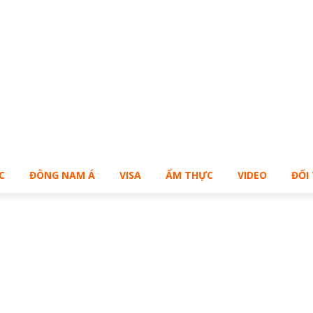
ạn muốn sở hữu Blog Cá Nhân giống Bill – Buy Me!
C
ĐÔNG NAM Á
VISA
ẨM THỰC
VIDEO
ĐỐI