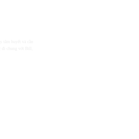
ầy tâm huyết và cần
 đi chung với Bill,