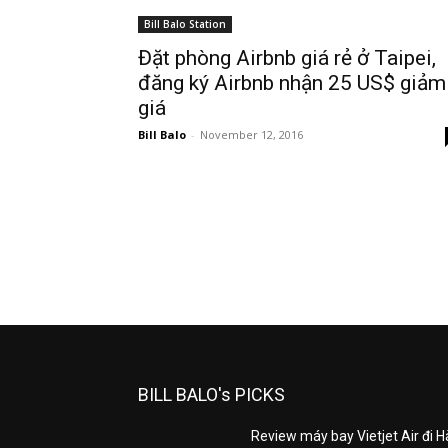
Bill Balo Station
Đặt phòng Airbnb giá rẻ ở Taipei,
đăng ký Airbnb nhận 25 US$ giảm
giá
Bill Balo
-
November 12, 2016
BILL BALO's PICKS
Review máy bay Vietjet Air đi 