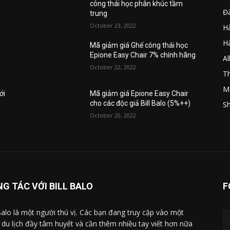
công thái học phân khúc tầm
Đ
trung
October 23, 2022
Hà
H
Mã giảm giá Ghế công thái học
Epione Easy Chair 7% chính hãng
A
October 22, 2022
Th
M
ới
Mã giảm giá Epione Easy Chair
cho các độc giả Bill Balo (5%++)
Sh
October 20, 2022
G TÁC VỚI BILL BALO
F
 Balo là một người thú vị. Các bạn đang truy cập vào một
 du lịch đầy tâm huyết và cần thêm nhiều tay viết hơn nữa