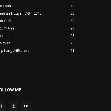
ài Loan
40
nh trình xuyên Việt - 2013
33
àn Quốc
30
lbum Ảnh
29
ái Lan
28
alaysia
25
ip hàng AliExpress
21
OLLOW ME