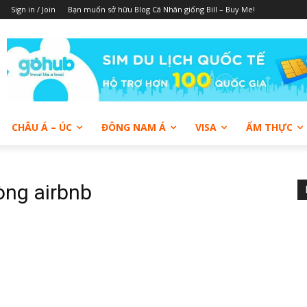
Sign in / Join
Bạn muốn sở hữu Blog Cá Nhân giống Bill – Buy Me!
CHÂU Á – ÚC
ĐÔNG NAM Á
VISA
ẨM THỰC
òng airbnb