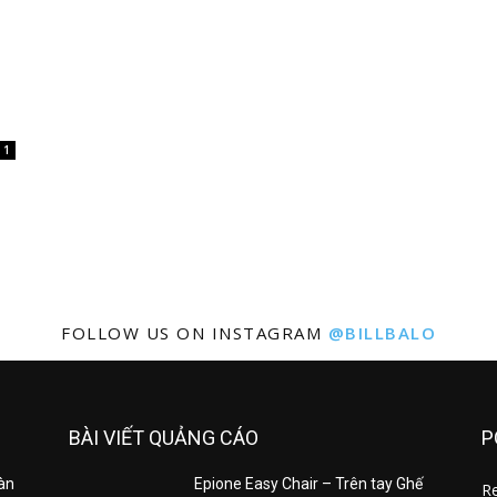
1
FOLLOW US ON INSTAGRAM
@BILLBALO
BÀI VIẾT QUẢNG CÁO
P
Hàn
Epione Easy Chair – Trên tay Ghế
R