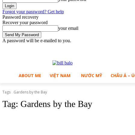
Forgot your password? Get help
Password recovery
Recover your password
your email
A password will be e-mailed to you.
C
Saturday, August 8, 2026
Sign in / Join
30
Ho Chi Minh City
ABOUT ME
VIỆT NAM
NƯỚC MỸ
CHÂU Á – Ú
Tags
Gardens by the Bay
Tag:
Gardens by the Bay