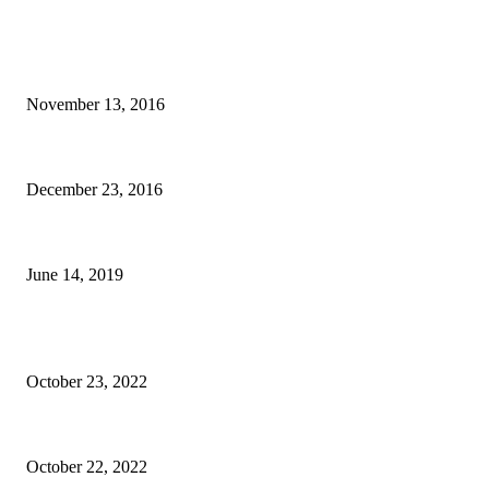
BILL BALO's PICKS
Hướng dẫn đặt phòng trên Airbnb giảm giá 47 US$
November 13, 2016
Du lịch tiết kiệm với wifi du lịch khi đi nước ngoài cùng Laxgo
December 23, 2016
Săn vé máy bay giá rẻ cùng Traveloka và cái kết bất ngờ
June 14, 2019
BÀI VIẾT QUẢNG CÁO
Epione Easy Chair – Trên tay Ghế công thái học phân khúc tầm trung
October 23, 2022
Mã giảm giá Ghế công thái học Epione Easy Chair 7% chính hãng
October 22, 2022