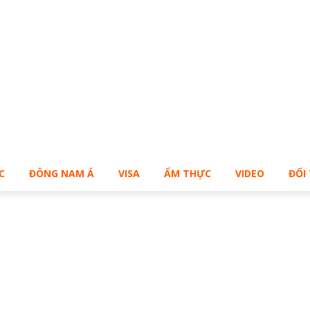
Bạn muốn sở hữu Blog Cá Nhân giống Bill – Buy Me!
C
ĐÔNG NAM Á
VISA
ẨM THỰC
VIDEO
ĐỐI