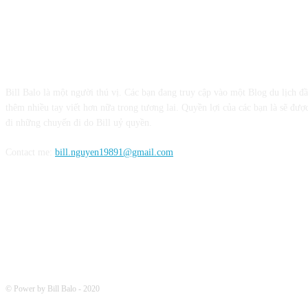
CỘNG TÁC VỚI BILL BALO
Bill Balo là một người thú vị. Các bạn đang truy cập vào một Blog du lịch đ
thêm nhiều tay viết hơn nữa trong tương lai. Quyền lợi của các bạn là sẽ được
đi những chuyến đi do Bill uỷ quyền.
Contact me:
bill.nguyen19891@gmail.com
FOLLOW ME
© Power by Bill Balo - 2020