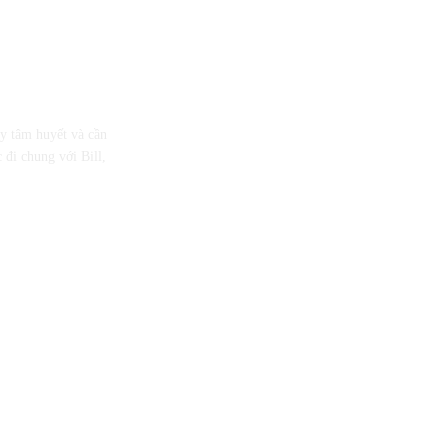
ầy tâm huyết và cần
 đi chung với Bill,