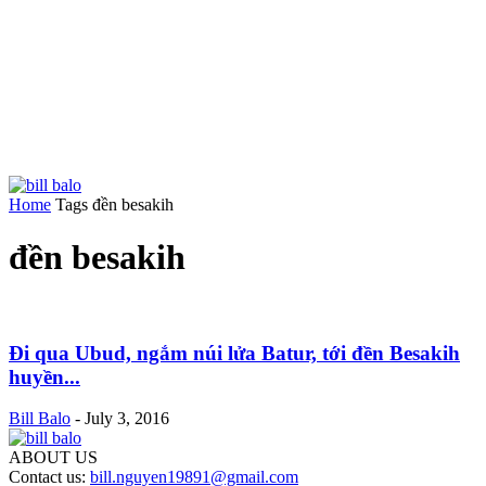
Home
Tags
đền besakih
đền besakih
Đi qua Ubud, ngắm núi lửa Batur, tới đền Besakih
huyền...
Bill Balo
-
July 3, 2016
ABOUT US
Contact us:
bill.nguyen19891@gmail.com