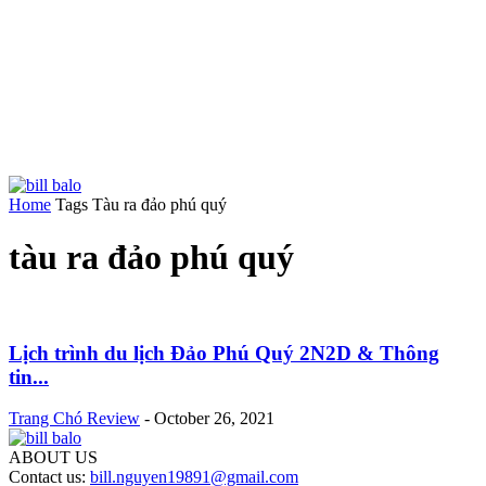
Home
Tags
Tàu ra đảo phú quý
tàu ra đảo phú quý
Lịch trình du lịch Đảo Phú Quý 2N2D & Thông
tin...
Trang Chó Review
-
October 26, 2021
ABOUT US
Contact us:
bill.nguyen19891@gmail.com