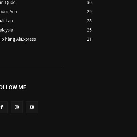
àn Quốc
30
lbum Ảnh
29
ái Lan
28
alaysia
25
ip hàng AliExpress
21
OLLOW ME