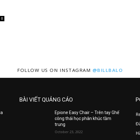
0
FOLLOW US ON INSTAGRAM
@BILLBALO
BÀI VIẾT QUẢNG CÁO
P
la
Epione Easy Chair – Trên tay Ghế
R
công thái học phân khúc tầm
Đ
trung
October 23, 2022
Hà