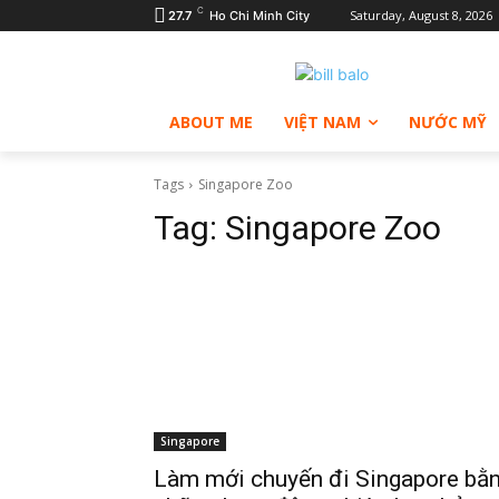
C
Saturday, August 8, 2026
27.7
Ho Chi Minh City
ABOUT ME
VIỆT NAM
NƯỚC MỸ
Tags
Singapore Zoo
Tag:
Singapore Zoo
Singapore
Làm mới chuyến đi Singapore bằ