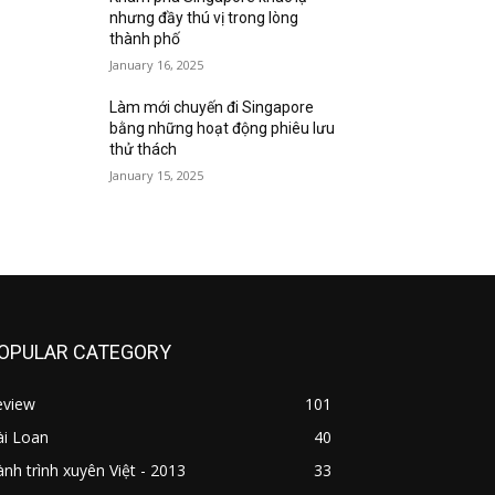
nhưng đầy thú vị trong lòng
thành phố
January 16, 2025
Làm mới chuyến đi Singapore
bằng những hoạt động phiêu lưu
thử thách
January 15, 2025
OPULAR CATEGORY
eview
101
ài Loan
40
nh trình xuyên Việt - 2013
33