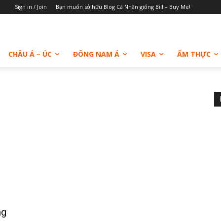
Sign in / Join
Bạn muốn sở hữu Blog Cá Nhân giống Bill – Buy Me!
CHÂU Á – ÚC
ĐÔNG NAM Á
VISA
ẨM THỰC
ng