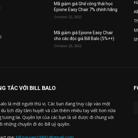
H
Mã giảm giá Ghế công thái học
c
Epione Easy Chair 7% chính hãng
A
October 22, 2022
Th
M
Mã giảm giá Epione Easy Chair
c
cho các độc giả Bill Balo (5%++)
Sh
October 20, 2022
G TÁC VỚI BILL BALO
F
 Balo là một người thú vị. Các bạn đang truy cập vào một
 du lịch đầy tâm huyết và cần thêm nhiều tay viết hơn nữa
g tương lai. Quyền lợi của các bạn là sẽ được đi chung với
 đi những chuyến đi do Bill uỷ quyền.
act me:
bill.nguyen19891@gmail.com