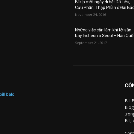
Bí kíp một ngày đi hết Dã Liễu,
Cửu Phần, Thập Phần ở Đài Bắ
November 24, 2016
Những việc cần làm khi tới sân
bay Incheon ở Seoul – Hàn Quố
September 21, 2017
CỘN
Bill
Blog
tron
Bill,
Cont