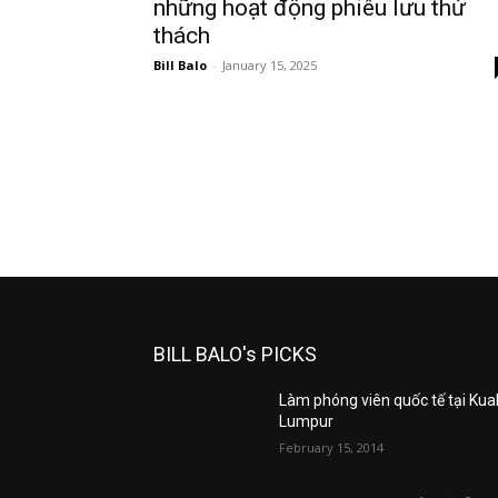
những hoạt động phiêu lưu thử
thách
Bill Balo
-
January 15, 2025
BILL BALO's PICKS
Làm phóng viên quốc tế tại Kua
Lumpur
February 15, 2014