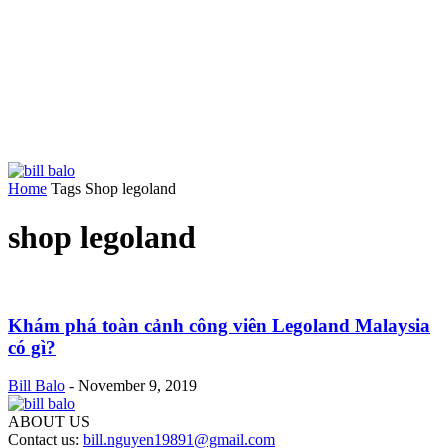
Home
Tags
Shop legoland
shop legoland
Khám phá toàn cảnh công viên Legoland Malaysia
có gì?
Bill Balo
-
November 9, 2019
ABOUT US
Contact us:
bill.nguyen19891@gmail.com